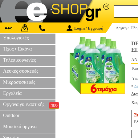
Login / Εγγραφή
Αρχική
>
Είδη
Υπολογιστές
D
Ήχος • Εικόνα
ΕΠ
Τηλεπικοινωνίες
AN
Κατ
Λευκές συσκευές
Υπο
Μικροσυσκευές
•
Δε
Εργαλεία
Δια
Χωρ
Οργανα γυμναστικής
ΝΕΟ
Outdoor
Σ
Εδ
Μουσικά όργανα
Security