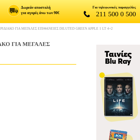
Δωρεάν αποστολή
Για τηλεφωνικές παραγγελίες
211 500 0 500
για αγορές άνω των 90€
ΙΔΙΑΚΟ ΓΙΑ ΜΕΓΑΛΕΣ ΕΠΙΦΑΝΕΙΕΣ DILUTED GREEN APPLE 1 LT 4+2
ΑΚΟ ΓΙΑ ΜΕΓΑΛΕΣ