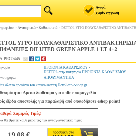
Αγορά
χωρίς εγγραφή
 γραφείου
>
Αντισηπτικά • Καθαριστικά
>
DETTOL ΥΓΡΟ ΠΟΛΥΚΑΘΑΡΙΣΤΙΚΟ ΑΝΤΙΒΑΚΤΗΡ
ETTOL ΥΓΡΟ ΠΟΛΥΚΑΘΑΡΙΣΤΙΚΟ ΑΝΤΙΒΑΚΤΗΡΙΔΙ
ΙΦΑΝΕΙΕΣ DILUTED GREEN APPLE 1 LT 4+2
A.PRC0445
ηγορία
ΠΡΟΙΟΝΤΑ ΚΑΘΑΡΙΣΜΟΥ
•
DETTOL στην κατηγορία ΠΡΟΙΟΝΤΑ ΚΑΘΑΡΙΣΜΟΥ
κατηγορία
ΑΠΟΛΥΜΑΝΤΙΚΑ
ίτε όλα τα προιόντα του κατασκευαστή Dettol στο e-shop.gr
θεσιμότητα: Αμεσα διαθέσιμο για online παραγγελία
ίς έξοδα αποστολής για παραλαβή από οποιοδήποτε eshop point!
ταθερά Χαμηλές Τιμές!
ώ θα βρείτε κάθε μέρα τις πιο ανταγωνιστικές τιμές
19.08 €