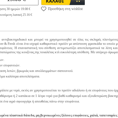
Προσθήκη στη wishlist
ιστη 30 ημερών 19.08 €
εινόμενη λιανική 25.16 €
 αντιβακτηριδιακό και μπορεί να χρησιμοποιηθεί σε όλες τις σκληρές πλενόμενες
r & Fresh είναι ένα ισχυρό καθαριστικό προϊόν με απίστευτη φρεσκάδα το οποίο μ
επιφάνειες. Η επαναστατική του σύνθεση αντιμετωπίζει αποτελεσματικά τα λίπη κ
 πατώματος της κουζίνας,της τουαλέτας κτλ ευκολότερη υπόθεση. Με υπέροχο άρωμ
ων.
ων επιφανειών.
ρεση λιπών, βρωμιάς και υπολλειμμάτων σαπουνιού.
κόμα καλύτερα αποτελέσματα.
γάλετε με νερό, εκτός αν χρησιμοποιείται το προϊόν αδιάλυτο ή σε επιφάνειες που έρ
καθάρισμα ή 2 καπάκια σε 1 λίτρο νερό για βαθύ καθαρισμό και εξουδετερώση βακτηρ
 σε ένα υγρό σφουγγάρι ή απευθείας πάνω στην επιφάνεια.
μένα πλαστικά δάπεδα, μη βερνικωμένες ξύλινες επιφάνειες, χαλιά, ταπετσαρίες