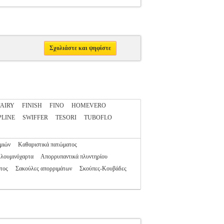
Σχολιάστε και ψηφίστε
FAIRY
FINISH
FINO
HOMEVERO
PLINE
SWIFFER
TESORI
TUBOFLO
μιών
Καθαριστικά πατώματος
λουμινόχαρτα
Απορρυπαντικά πλυντηρίου
τος
Σακούλες απορριμάτων
Σκούπες-Κουβάδες