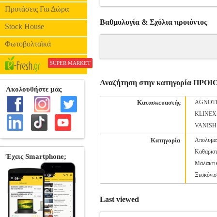
Προτάσεις Για Δώρα
Βαθμολογία & Σχόλια προιόντος
Stock House
Φωτοβολταϊκά
SUPER MARKET
Αναζήτηση στην κατηγορία ΠΡ
Κατασκευαστής
AGNOT
KLINEX
VANISH
Κατηγορία
Απολυμα
Καθαριστ
Μαλακτι
Ξεσκόνισ
Last viewed