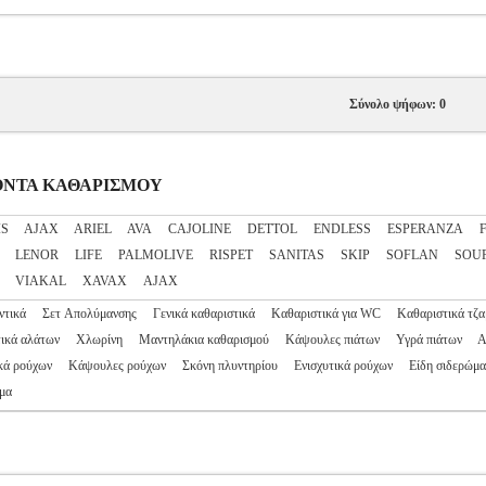
Σύνολο ψήφων: 0
ΟΙΟΝΤΑ ΚΑΘΑΡΙΣΜΟΥ
IS
AJAX
ARIEL
AVA
CAJOLINE
DETTOL
ENDLESS
ESPERANZA
LENOR
LIFE
PALMOLIVE
RISPET
SANITAS
SKIP
SOFLAN
SOU
VIAKAL
XAVAX
ΑJΑΧ
ντικά
Σετ Απολύμανσης
Γενικά καθαριστικά
Καθαριστικά για WC
Καθαριστικά τζα
ικά αλάτων
Χλωρίνη
Μαντηλάκια καθαρισμού
Κάψουλες πιάτων
Υγρά πιάτων
Α
κά ρούχων
Κάψουλες ρούχων
Σκόνη πλυντηρίου
Ενισχυτικά ρούχων
Είδη σιδερώμα
μα