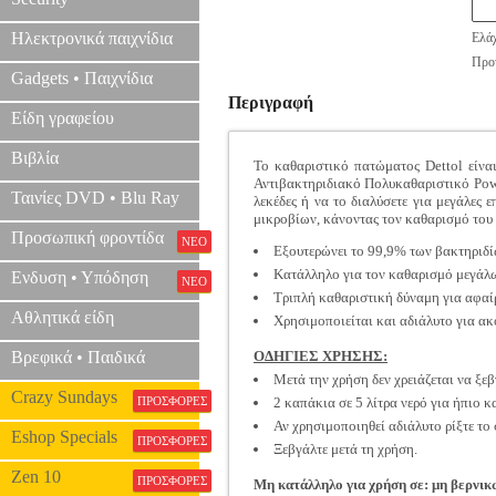
Ηλεκτρονικά παιχνίδια
Ελάχ
Προτ
Gadgets • Παιχνίδια
Περιγραφή
Είδη γραφείου
Βιβλία
To καθαριστικό πατώματος Dettol είναι
Αντιβακτηριδιακό Πολυκαθαριστικό Powe
Ταινίες DVD • Blu Ray
λεκέδες ή να το διαλύσετε για μεγάλες 
μικροβίων, κάνοντας τον καθαρισμό του
Προσωπική φροντίδα
ΝΕΟ
Εξουτερώνει το 99,9% των βακτηριδί
Κατάλληλο για τον καθαρισμό μεγάλ
Ενδυση • Υπόδηση
ΝΕΟ
Τριπλή καθαριστική δύναμη για αφαί
Αθλητικά είδη
Χρησιμοποιείται και αδιάλυτο για α
Βρεφικά • Παιδικά
ΟΔΗΓΙΕΣ ΧΡΗΣΗΣ:
Μετά την χρήση δεν χρειάζεται να ξεβ
Crazy Sundays
ΠΡΟΣΦΟΡΕΣ
2 καπάκια σε 5 λίτρα νερό για ήπιο 
Αν χρησιμοποιηθεί αδιάλυτο ρίξτε το
Eshop Specials
ΠΡΟΣΦΟΡΕΣ
Ξεβγάλτε μετά τη χρήση.
Zen 10
ΠΡΟΣΦΟΡΕΣ
Μη κατάλληλο για χρήση σε: μη βερνικω