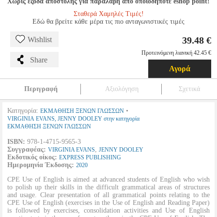
Χωρίς έξοδα αποστολής για παραλαβή από οποιοδήποτε eshop point!
Σταθερά Χαμηλές Τιμές!
Εδώ θα βρείτε κάθε μέρα τις πιο ανταγωνιστικές τιμές
39.48 €
Wishlist
Προτεινόμενη λιανική 42.45 €
Share
Αγορά
Περιγραφή
Αξιολόγηση
Σχετικά
Κατηγορία:
•
ΕΚΜΑΘΗΣΗ ΞΕΝΩΝ ΓΛΩΣΣΩΝ
VIRGINIA EVANS, JENNY DOOLEY στην κατηγορία
ΕΚΜΑΘΗΣΗ ΞΕΝΩΝ ΓΛΩΣΣΩΝ
ISBN:
978-1-4715-9565-3
Συγγραφέας:
,
VIRGINIA EVANS
JENNY DOOLEY
Εκδοτικός οίκος:
EXPRESS PUBLISHING
Ημερομηνία Έκδοσης:
2020
CPE Use of English is aimed at advanced students of English who wish
to polish up their skills in the difficult grammatical areas of structures
and usage. Clear presentation of all grammatical points relating to the
CPE Use of English (exercises in the Use of English and Reading Paper)
is followed by exercises, consolidation activities and Use of English