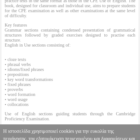
practice tests in the same format as those in the CPE Use of English. The
book, designed for classroom and individual use, aims to prepare students
for the CPE examination as well as other examinations at the same level
of difficulty.
Key features
Grammar sections containing condensed presentation of grammatical
structures followed by graded exercises designed to practise each
structure.
English in Use sections consisting of:
• cloze texts
• phrasal verbs
• idioms/fixed phrases
• prepositions
• key word transformations
• fixed phrases
• proverbs
• word formation
• word usage
• collocations
Use of English sections guiding students through the Cambridge
Proficiency Examination.
Appendices of phrasal verbs, idioms/fixed phrases, words often confused,
Η ιστοσελίδα χρησιμοποιεί cookies για την ευκολία της
word formation, prepositions and verbal constructions.
περιήγησης, την εξατομίκευση περιεχομένου και διαφημίσεων και