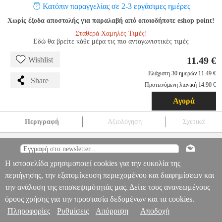
Κατόπιν παραγγελίας σε 2-3 εργάσιμες ημέρες
Χωρίς έξοδα αποστολής για παραλαβή από οποιοδήποτε eshop point!
Σταθερά Χαμηλές Τιμές!
Εδώ θα βρείτε κάθε μέρα τις πιο ανταγωνιστικές τιμές
11.49 €
Wishlist
Ελάχιστη 30 ημερών 11.49 €
Share
Προτεινόμενη λιανική 14.90 €
Αγορά
Περιγραφή
Αξιολόγηση
Σχετικά
CONCEPTUM INOX ΖΥΓΑΡΙΑ ΚΟΥΖΙΝΑΣ CIX-KSC301
HAP.172874
HAP.172874
CONCEPTUM
CONCEPTUM
ΖΥΓΑΡΙΕΣ ΚΟΥΖΙΝΑΣ
CONCEPTUM INOX ΖΥΓΑΡΙΑ
Η ιστοσελίδα χρησιμοποιεί cookies για την ευκολία της
Πληροφορίες & Υπηρεσίες >
ΚΟΥΖΙΝΑΣ CIX-KSC301
περιήγησης, την εξατομίκευση περιεχομένου και διαφημίσεων και
11.49
την ανάλυση της επισκεψιμότητάς μας. Δείτε τους ανανεωμένους
όρους χρήσης για την προστασία δεδομένων και τα cookies.
Πληροφορίες
Ρυθμίσεις
Απόρριψη
Αποδοχή