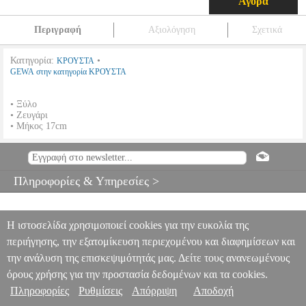
Αγορά
Περιγραφή
Αξιολόγηση
Σχετικά
Κατηγορία:
•
ΚΡΟΥΣΤΑ
GEWA στην κατηγορία ΚΡΟΥΣΤΑ
• Ξύλο
• Ζευγάρι
• Μήκος 17cm
CLAVES GEWAPURE CLUB SALSA ΚΑΦΕ
MSC.300161
MSC.300161
GEWA
GEWA
ΚΡΟΥΣΤΑ
Κατηγορία: ΚΡΟΥΣΤΑ
•GEWA στην κατηγορία ΚΡΟΥΣΤΑ • Ξύλο • Ζευγάρι • Μήκος 17cm
Πληροφορίες & Υπηρεσίες >
CLAVES GEWAPURE CLUB SALSA ΚΑΦΕ
6.90
Η ιστοσελίδα χρησιμοποιεί cookies για την ευκολία της
περιήγησης, την εξατομίκευση περιεχομένου και διαφημίσεων και
την ανάλυση της επισκεψιμότητάς μας. Δείτε τους ανανεωμένους
όρους χρήσης για την προστασία δεδομένων και τα cookies.
Πληροφορίες
Ρυθμίσεις
Απόρριψη
Αποδοχή