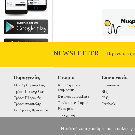
NEWSLETTER
Περισσότερες 
Παραγγελίες
Εταιρία
Επικοινωνία
Εξέλιξη Παραγγελίας
Καταστήματα e-
Επικοινωνία
shop points
Τρόποι Παραγγελίας
Blog
Business To Business
Τρόποι Πληρωμής
FAQ
Τα νέα του e-shop.gr
Τρόποι Αποστολής
Feedback
Η εταιρεία
Επιστροφές Προιόντων
Οροι χρήσης
Cookies
Η ιστοσελίδα χρησιμοποιεί cookies γι