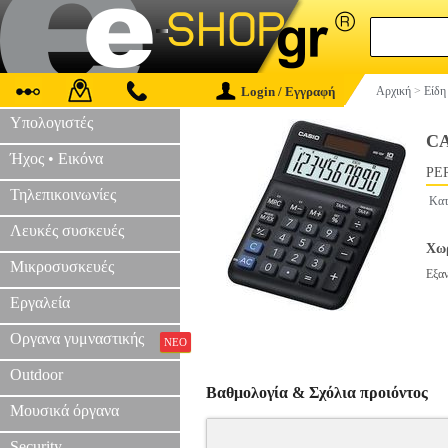
Login / Εγγραφή
Αρχική
>
Είδη
Υπολογιστές
CA
Ήχος • Εικόνα
PER
Τηλεπικοινωνίες
Κατ
Λευκές συσκευές
Χωρ
Μικροσυσκευές
Εξα
Εργαλεία
Οργανα γυμναστικής
ΝΕΟ
Outdoor
Βαθμολογία & Σχόλια προιόντος
Μουσικά όργανα
Security