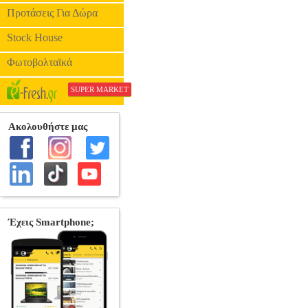
Προτάσεις Για Δώρα
Stock House
Φωτοβολταϊκά
SUPER MARKET