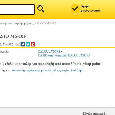
Αγορά
χωρίς εγγραφή
 γραφείου
>
Αριθμομηχανές
>
CASIO MS-10F
SIO MS-10F
.242382
ηγορία
CALCULATORS
•
CASIO στην κατηγορία CALCULATORS
ίς έξοδα αποστολής για παραλαβή από οποιοδήποτε eshop point!
ντλημένο.
Αποστολή ενημέρωσης με email μόλις ξαναγίνει διαθέσιμο
Σύνολο ψήφων: 0