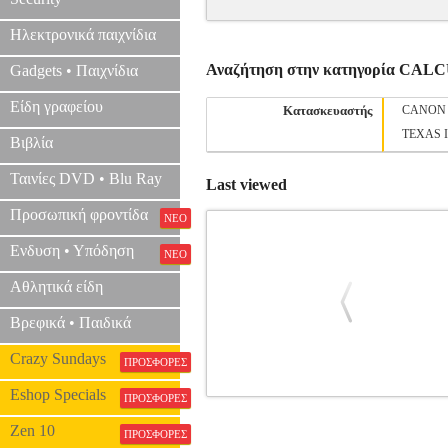
Ηλεκτρονικά παιχνίδια
Αναζήτηση στην κατηγορία CA
Gadgets • Παιχνίδια
Είδη γραφείου
Κατασκευαστής
CANON
TEXAS 
Βιβλία
Ταινίες DVD • Blu Ray
Last viewed
Προσωπική φροντίδα
ΝΕΟ
Ενδυση • Υπόδηση
ΝΕΟ
Αθλητικά είδη
Βρεφικά • Παιδικά
Crazy Sundays
ΠΡΟΣΦΟΡΕΣ
Eshop Specials
ΠΡΟΣΦΟΡΕΣ
CASIO M
Zen 10
ΠΡΟΣΦΟΡΕΣ