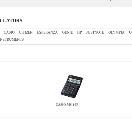
LCULATORS
CASIO
CITIZEN
ESPERANZA
GENIE
HP
JUSTNOTE
OLYMPIA
O
INSTRUMENTS
CASIO MS-10F
S-10F
PER.242382
PER.242382
CASIO
CASIO
CALCULATORS
0