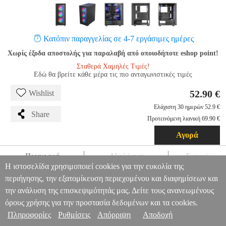
Κατόπιν παραγγελίας σε 4-7 εργάσιμες ημέρες
Χωρίς έξοδα αποστολής για παραλαβή από οποιοδήποτε eshop point!
Σταθερά Χαμηλές Τιμές!
Εδώ θα βρείτε κάθε μέρα τις πιο ανταγωνιστικές τιμές
52.90 €
Wishlist
Ελάχιστη 30 ημερών 52.9 €
Share
Προτεινόμενη λιανική 69.90 €
Αγορά
Περιγραφή
Αξιολόγηση
Σχετικά
Η ιστοσελίδα χρησιμοποιεί cookies για την ευκολία της
CASE TACENS MARS MC AIR FRGB WINDOW MIDI TOWER
περιήγησης, την εξατομίκευση περιεχομένου και διαφημίσεων και
BLACK
PER.291279
PER.291279
TACENS
TACENS
ΚΟΥΤΙΑ -
την ανάλυση της επισκεψιμότητάς μας. Δείτε τους ανανεωμένους
CASES
CASE TACENS MARS MC AIR FRGB WINDOW MIDI
Πληροφορίες & Υπηρεσίες >
όρους χρήσης για την προστασία δεδομένων και τα cookies.
TOWER BLACK
52.90
Πληροφορίες
Ρυθμίσεις
Απόρριψη
Αποδοχή