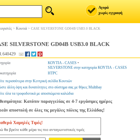
Αγορά
χωρίς εγγραφή
ογιστές
>
Κουτιά
>
CASE SILVERSTONE GD04B USB3.0 BLACK
SE SILVERSTONE GD04B USB3.0 BLACK
.640429
ηγορία
ΚΟΥΤΙΑ - CASES
•
SILVERSTONE στην κατηγορία ΚΟΥΤΙΑ - CASES
κατηγορία
HTPC
ίτε περισσότερα στην Κεντρική σελίδα Κουτιών
στε άλλη όψη και δυνατότητες στο σύστημα σας με θήκες Multibay
ίτε όλα τα τροφοδοτικά με αποσπώμενα καλώδια
θεσιμότητα: Κατόπιν παραγγελίας σε 4-7 εργάσιμες ημέρες
εάν αποστολή σε όλες τις μεγάλες πόλεις της Ελλάδας!
ταθερά Χαμηλές Τιμές!
ώ θα βρείτε κάθε μέρα τις πιο ανταγωνιστικές τιμές