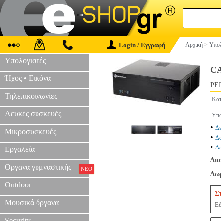
Login / Εγγραφή
Αρχική
>
Υπολ
Υπολογιστές
CA
Ήχος • Εικόνα
PER
Τηλεπικοινωνίες
Κατ
Λευκές συσκευές
Υπο
•
Δε
Μικροσυσκευές
•
Δώ
•
Δε
Εργαλεία
Δια
Οργανα γυμναστικής
ΝΕΟ
Δωρ
Outdoor
Σ
Μουσικά όργανα
Εδ
Security