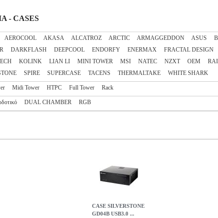
ΙΑ - CASES
AEROCOOL
AKASA
ALCATROZ
ARCTIC
ARMAGGEDDON
ASUS
B
R
DARKFLASH
DEEPCOOL
ENDORFY
ENERMAX
FRACTAL DESIGN
TECH
KOLINK
LIAN LI
MINI TOWER
MSI
NATEC
NZXT
OEM
RAI
STONE
SPIRE
SUPERCASE
TACENS
THERMALTAKE
WHITE SHARK
er
Midi Tower
HTPC
Full Tower
Rack
οδοτικό
DUAL CHAMBER
RGB
CASE SILVERSTONE
GD04B USB3.0 ...