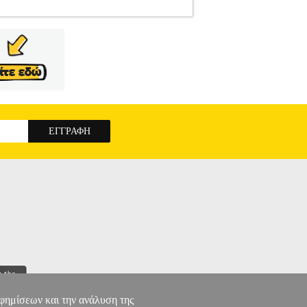
NE
ΚΟΥΤΙΑ - CASES
Κατηγορία: ΚΟΥΤΙΑ -
ρίπτωση pc για το γραφείο ή για χρήση ως
στηρίζει κανονικού μεγέθους τροφοδοτικό και
 • Motherboard: Micro-ATX, DTX, Mini-ITX •
 x 80mm optional exhaust fans, Right: 2 x 120mm
 I/O Port: USB 3.0 x 2, Audio x 1, MIC x 1 •
ικού PSU: 180mm • Καθαρό Βάρος: 5.54 kg •
TONE GD04B USB3.0 BLACK
αφημίσεων και την ανάλυση της