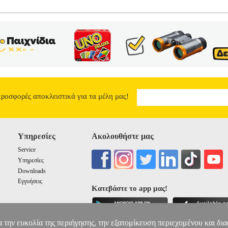
.0 BLACK
PER.640429
PER.640429
SILVERSTONE
SILVERSTO
ΚΟΥΤΙΑ - CASES Η Silverstone σας παρουσιάζει μια εξαιρετική πε
νετο, ενώ συνδυάζει την υψηλή τεχνολογία με θύρες USB 3.0, και υπο
 Υλικό: Αλουμινένιο μπροστά πάνελ 8.0mm, σώμα από SECC 0, 8mm
ές θέσεις: 3.5"" x 2 , 2.5 x 1 or 3.5"" x 1 , 2.5 x 2 • Fans: Πίσω: 2
x 120mm intake fan, 1200rpm, 20dBA • Υποδοχές επέκτασης: 5 • Front
Περιορισμός της ψύκτρας CPU: 70mm • Περιορισμός μήκος τροφοδοτ
0mm(Y)x323mm(B), 21.3 λίτρα • Εγγύηση: 1 έτος
CASE SILVERS
138.00
προσφορές αποκλειστικά για τα μέλη μας!
Υπηρεσίες
Ακολουθήστε μας
Service
Υπηρεσίες
Downloads
Εγγυήσεις
Κατεβάστε το app μας!
α την ευκολία της περιήγησης, την εξατομίκευση περιεχομένου και δι