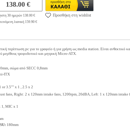
138.00 €
Προσθήκη στη wishlist
ιστη 30 ημερών 138.00 €
εινόμενη λιανική 159.90 €
ετική περίπτωση pc για το γραφείο ή για χρήση ως media station. Είναι ανθεκτικό κ
ού μεγέθους τροφοδοτικό και μητρική Micro-ATX.
8.0mm, σώμα από SECC 0,8mm
ni-ITX
1 or 3.5"" x 1 , 2.5 x 2
st fans, Right: 2 x 120mm intake fans, 1200rpm, 20dBA, Left: 1 x 120mm intake
 1, MIC x 1
mm
PSU:
180mm