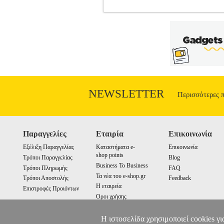
CASE SILVERSTONE GD04B USB3
CASES •SILVERSTONE στην κατηγορία 
media station. Είναι ανθεκτικό και ά
μητρική Micro-ATX. • Χρώμα: Μαύρο •
Εξωτερικές θέσεις: 5.25"" x 1 • Εσωτερικ
intake fans, 1200rpm, 20dBA, Left: 1 
Τροφοδοτικό: Standard PS2 (ATX) • 
Διαστάσεις: 440mm(Π)x15
NEWSLETTER
Περισσότερες 
Παραγγελίες
Εταιρία
Επικοινωνία
Εξέλιξη Παραγγελίας
Καταστήματα e-
Επικοινωνία
shop points
Τρόποι Παραγγελίας
Blog
Business To Business
Τρόποι Πληρωμής
FAQ
Τα νέα του e-shop.gr
Τρόποι Αποστολής
Feedback
Η εταιρεία
Επιστροφές Προιόντων
Οροι χρήσης
Cookies
Η ιστοσελίδα χρησιμοποιεί cookies γι