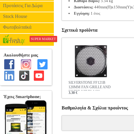
Καθαρό Βάρος:
5.54 kg
Προτάσεις Για Δώρα
Διαστάσεις:
440mm(Π)x150mm(Y)x32
Εγγύηση:
1 έτος
Stock House
Φωτοβολταϊκά
Σχετικά προϊόντα
SUPER MARKET
SILVERSTONE FF121B
120MM FAN GRILLE AND
FILTER KIT BLACK
3.30 €
Βαθμολογία & Σχόλια προιόντος