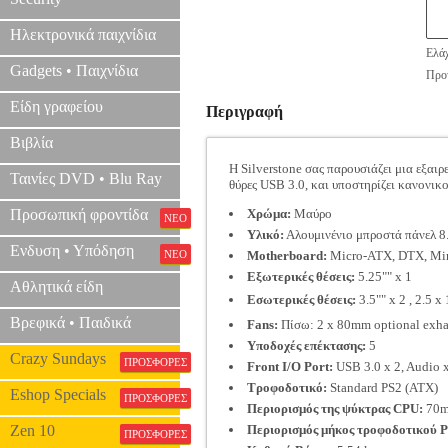
Ηλεκτρονικά παιχνίδια
Ελάχ
Gadgets • Παιχνίδια
Προτ
Είδη γραφείου
Περιγραφή
Βιβλία
Η Silverstone σας παρουσιάζει μια εξαιρ
Ταινίες DVD • Blu Ray
θύρες USB 3.0, και υποστηρίζει κανονικ
Προσωπική φροντίδα
Χρώμα:
Μαύρο
ΝΕΟ
Υλικό:
Αλουμινένιο μπροστά πάνελ 
Ενδυση • Υπόδηση
ΝΕΟ
Motherboard:
Micro-ATX, DTX, Mi
Εξωτερικές θέσεις:
5.25"" x 1
Αθλητικά είδη
Εσωτερικές θέσεις:
3.5"" x 2 , 2.5 x 
Βρεφικά • Παιδικά
Fans:
Πίσω: 2 x 80mm optional exhau
Υποδοχές επέκτασης:
5
Crazy Sundays
ΠΡΟΣΦΟΡΕΣ
Front I/O Port:
USB 3.0 x 2, Audio x
Τροφοδοτικό:
Standard PS2 (ATX)
Eshop Specials
ΠΡΟΣΦΟΡΕΣ
Περιορισμός της ψύκτρας CPU:
70
Zen 10
Περιορισμός μήκος τροφοδοτικού 
ΠΡΟΣΦΟΡΕΣ