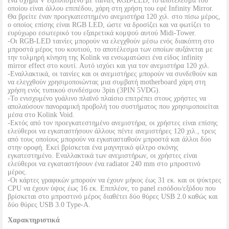
ένα σχήμα V εξοπλισμένο με ταινίες RGB-LED, το αποτέλεσμα του
οποίου είναι άλλου επιπέδου, χάρη στη χρήση του εφέ Infinity Mirror.
Θα βρείτε έναν προεγκατεστημένο ανεμιστήρα 120 χιλ. στο πίσω μέρος,
ο οποίος επίσης είναι RGB LED, ώστε να δροσίζει και να φωτίζει το
ευρύχωρο εσωτερικό του εξαιρετικά κομψού αυτού Midi-Tower.
-Οι RGB-LED ταινίες μπορούν να ελεγχθούν μέσω ενός διακόπτη στο
μπροστά μέρος του κουτιού, το αποτέλεσμα των οποίων αυξάνεται με
την τολμηρή κίνηση της Kolink να ενσωματώσει ένα είδος infinity
mirror effect στο κουτί. Αυτό ισχύει και για τον ανεμιστήρα 120 χιλ.
-Εναλλακτικά, οι ταινίες και οι ανεμιστήρες μπορούν να συνδεθούν και
να ελεγχθούν χρησιμοποιώντας μια συμβατή motherboard χάρη στη
χρήση ενός τυπικού συνδέσμου 3pin (3PIN 5VDG).
-Το ενισχυμένο γυάλινο πλαϊνό πλαίσιο επιτρέπει στους χρήστες να
απολαύσουν πανοραμική προβολή του συστήματος που χρησιμοποιείται
μέσα στο Kolink Void.
-Εκτός από τον προεγκατεστημένο ανεμιστήρα, οι χρήστες είναι επίσης
ελεύθεροι να εγκαταστήσουν άλλους πέντε ανεμιστήρες 120 χιλ., τρεις
από τους οποίους μπορούν να εγκατασταθούν μπροστά και άλλοι δύο
στην οροφή. Εκεί βρίσκεται ένα μαγνητικό φίλτρο σκόνης
εγκατεστημένο. Εναλλακτικά των ανεμιστήρων, οι χρήστες είναι
ελεύθεροι να εγκαταστήσουν ένα radiator 240 mm στο μπροστινό
μέρος.
-Οι κάρτες γραφικών μπορούν να έχουν μήκος έως 31 εκ. και οι ψύκτρες
CPU να έχουν ύψος έως 16 εκ. Επιπλέον, το panel εισόδου/εξόδου που
βρίσκεται στο μπροστινό μέρος διαθέτει δύο θύρες USB 2.0 καθώς και
δύο θύρες USB 3.0 Type-A.
Χαρακτηριστικά