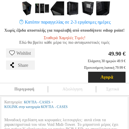
Κατόπιν παραγγελίας σε 2-3 εργάσιμες ημέρες
Χωρίς έξοδα αποστολής για παραλαβή από οποιοδήποτε eshop point!
Σταθερά Χαμηλές Τιμές!
Εδώ θα βρείτε κάθε μέρα τις πιο ανταγωνιστικές τιμές
49.90 €
Wishlist
Ελάχιστη 30 ημερών 49.9 €
Share
Προτεινόμενη λιανική 79.99 €
Αγορά
Περιγραφή
Αξιολόγηση
Σχετικά
Κατηγορία:
•
ΚΟΥΤΙΑ - CASES
KOLINK στην κατηγορία ΚΟΥΤΙΑ - CASES
Μοναδική σχεδίαση και κορυφαίες λειτουργίες: αυτά είναι τα
χαρακτηριστικά του νέου Void Midi-Tower. Το μπροστινό μέρος έχει