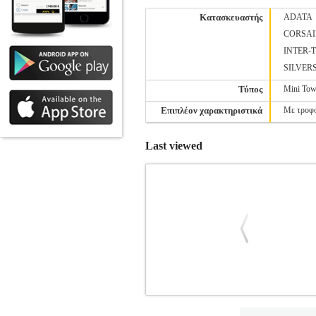
Κατασκευαστής
ADATA
CORSAI
INTER-
SILVER
Τύπος
Mini Tow
Επιπλέον χαρακτηριστικά
Με τροφ
Last viewed
CASE KOLINK OBSERVATORY LI
ΚΟΥΤΙΑ - CASES
Κατηγορία: ΚΟΥΤΙΑ 