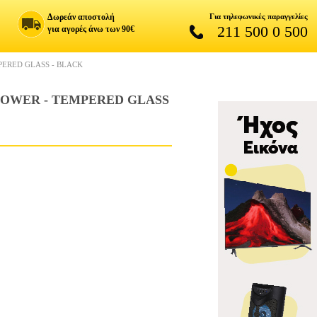
Δωρεάν αποστολή
Για τηλεφωνικές παραγγελίες
211 500 0 500
για αγορές άνω των 90€
PERED GLASS - BLACK
TOWER - TEMPERED GLASS