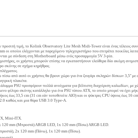
 προσιτή τιμή, το Kolink Observatory Lite Mesh Midi-Tower είναι ένας τέλειος συ
οι οποίοι ελέγχονται με παρεχόμενο τηλεχειριστήριο που επιτρέπει ποικίλες λειτο
ονται με σύνδεση στη Motherboard μέσω ενός προσαρμογέα 5V 3-pin.
εμιστήρες, οι χρήστες μπορούν επίσης να εγκαταστήσουν ελεύθερα δύο ακόμη ανεμι
τρο σκόνης σε σχήμα κηρήθρας.
 πλέγματος.
ώ πίσω από αυτό οι χρήστες θα βρουν χώρο για ένα ζευγάρι σκληρών δίσκων 3,5'' με
μητρική πλακέτα.
 κάλυμμα PSU προσφέρουν πολλά ανοίγματα για βέλτιστη διαχείριση καλωδίων, με χ
ενο φίλτρο σκόνης κατάλληλο για ένα PSU τύπου ATX, το οποίο μπορεί να έχει μήκ
ήκος έως 33,5 cm (31 cm εάν τοποθετείτε AIO) και οι ψύκτρες CPU ύψους έως 16 cm.
 2.0 καθώς και μια θύρα USB 3.0 Type-A.
X, Mini-ITX.
 120 mm (Μπροστά) ARGB LED, 1x 120 mm (Πίσω) ARGB LED.
ροστά), 2x 120 mm (Πάνω), 1x 120 mm (Πίσω).
ροστά).