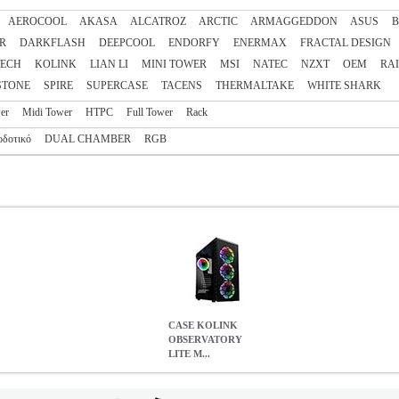
AEROCOOL
AKASA
ALCATROZ
ARCTIC
ARMAGGEDDON
ASUS
B
R
DARKFLASH
DEEPCOOL
ENDORFY
ENERMAX
FRACTAL DESIGN
TECH
KOLINK
LIAN LI
MINI TOWER
MSI
NATEC
NZXT
OEM
RAI
STONE
SPIRE
SUPERCASE
TACENS
THERMALTAKE
WHITE SHARK
er
Midi Tower
HTPC
Full Tower
Rack
οδοτικό
DUAL CHAMBER
RGB
CASE KOLINK
OBSERVATORY
LITE M...
TE MESH RGB MIDI TOWER - TEMPERED GLASS - BLACK
P
- CASES •KOLINK στην κατηγορία ΚΟΥΤΙΑ - CASES Συνδυάζοντας τ