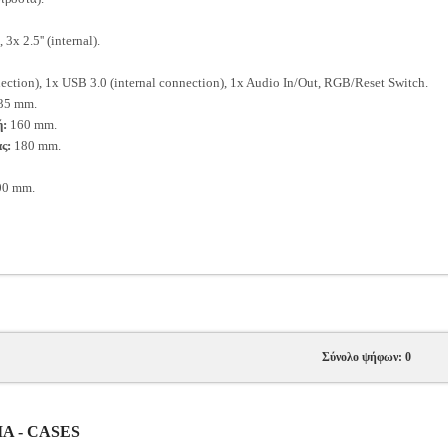
 3x 2.5'' (internal).
ection), 1x USB 3.0 (internal connection), 1x Audio In/Out, RGB/Reset Switch.
35 mm.
ή:
160 mm.
ς:
180 mm.
00 mm.
Σύνολο ψήφων: 0
ΙΑ - CASES