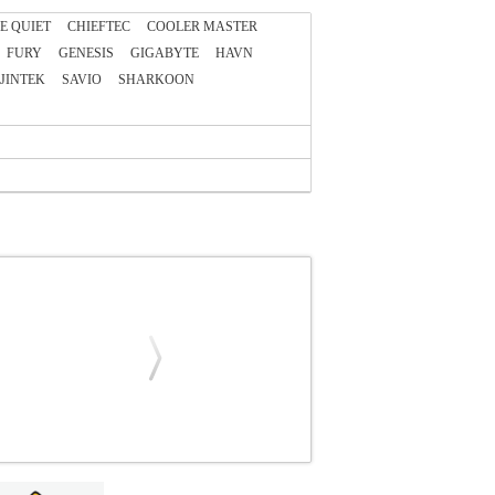
E QUIET
CHIEFTEC
COOLER MASTER
FURY
GENESIS
GIGABYTE
HAVN
JINTEK
SAVIO
SHARKOON
ER.232782
PER.232782
KOLINK
KOLINK
ην απόδοση ψύξης και την προσιτή τιμή, το