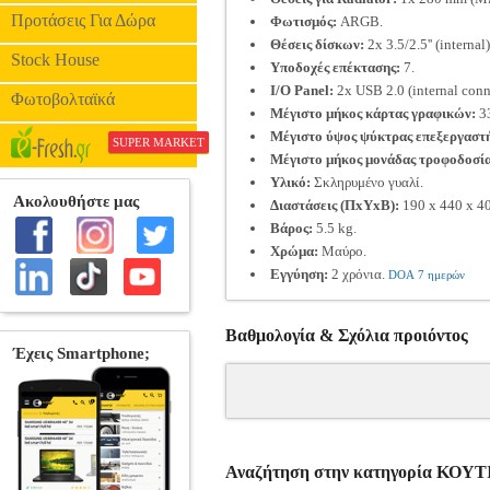
Προτάσεις Για Δώρα
Φωτισμός:
ARGB.
Θέσεις δίσκων:
2x 3.5/2.5'' (internal),
Stock House
Υποδοχές επέκτασης:
7.
I/O Panel:
2x USB 2.0 (internal conn
Φωτοβολταϊκά
Μέγιστο μήκος κάρτας γραφικών:
3
Μέγιστο ύψος ψύκτρας επεξεργαστ
SUPER MARKET
Μέγιστο μήκος μονάδας τροφοδοσία
Υλικό:
Σκληρυμένο γυαλί.
Διαστάσεις (ΠxΥxΒ):
190 x 440 x 4
Βάρος:
5.5 kg.
Χρώμα:
Μαύρο.
Εγγύηση:
2 χρόνια.
DOA 7 ημερών
Βαθμολογία & Σχόλια προιόντος
Αναζήτηση στην κατηγορία ΚΟΥΤ