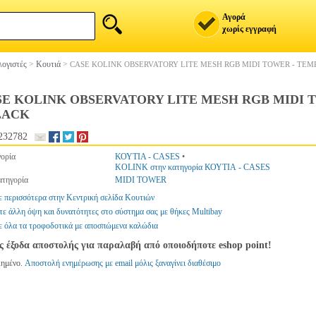
Αγορά
χωρίς εγγραφή
ογιστές
>
Κουτιά
>
CASE KOLINK OBSERVATORY LITE MESH RGB MIDI TOWER - TEM
SE KOLINK OBSERVATORY LITE MESH RGB MIDI 
LACK
232782
ορία
ΚΟΥΤΙΑ - CASES
•
KOLINK στην κατηγορία ΚΟΥΤΙΑ - CASES
τηγορία
MIDI TOWER
ε περισσότερα στην Κεντρική σελίδα Κουτιών
ε άλλη όψη και δυνατότητες στο σύστημα σας με θήκες Multibay
ε όλα τα τροφοδοτικά με αποσπώμενα καλώδια
ς έξοδα αποστολής για παραλαβή από οποιοδήποτε eshop point!
λημένο.
Αποστολή ενημέρωσης με email μόλις ξαναγίνει διαθέσιμο