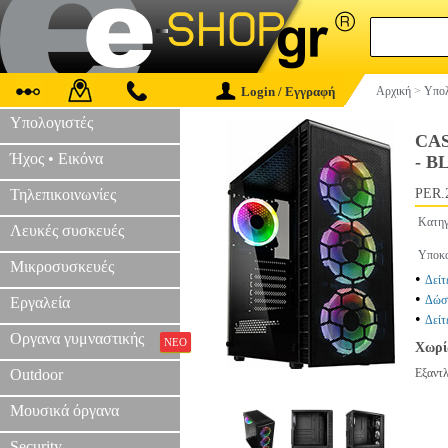
Login / Εγγραφή
Αρχική
>
Υπολ
Υπολογιστές
CA
Ήχος • Εικόνα
- B
Τηλεπικοινωνίες
PER.
Κατηγ
Λευκές συσκευές
Υποκα
Μικροσυσκευές
•
Δείτ
•
Δώστ
Εργαλεία
•
Δείτ
Οργανα γυμναστικής
ΝΕΟ
Χωρί
Outdoor
Εξαντ
Μουσικά όργανα
Security