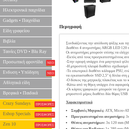
Ηλεκτρονικά παιχνίδια
Gadgets • Παιχνίδια
Περιγραφή
Είδη γραφείου
Βιβλία
Συνδυάζοντας την απόδοση ψύξης και την
Διαθέτει 4 ανεμιστήρες ARGB LED 120 mm 
Ταινίες DVD • Blu Ray
Οι ανεμιστήρες μπορούν επίσης να ελέγχ
-Εκτός από τους προεγκατεστημένους αν
Προσωπική φροντίδα
-Στην οροφή υπάρχει ένα μαγνητικό φίλ
ΝΕΟ
-Η μπροστινή πλευρά διαθέτει σχεδιασμό
-Το εσωτερικό διαθέτει κάλυμμα PSU, εν
Ενδυση • Υπόδηση
ΝΕΟ
να εγκατασταθούν SSD 2,5'' ή δίπλα στη 
-Ο δίσκος της μητρικής πλακέτας και το
Αθλητικά είδη
-Κάτω από τη θήκη υπάρχει ένα αφαιρούμ
-Οι κάρτες γραφικών μπορούν να έχουν μ
Βρεφικά • Παιδικά
μπροστινό μέρος διαθέτει δύο θύρες USB
Χαρακτηριστικά
Crazy Sundays
ΠΡΟΣΦΟΡΕΣ
Συμβατές Μητρικές:
ATX, Micro-AT
Eshop Specials
ΠΡΟΣΦΟΡΕΣ
Προεγκατεστημένοι ανεμιστήρες:
3x
Θέσεις ανεμιστήρων:
3x 120 mm (Μπ
Zen 10
ΠΡΟΣΦΟΡΕΣ
Θέσεις για Radiator:
1x 280 mm (Μπ