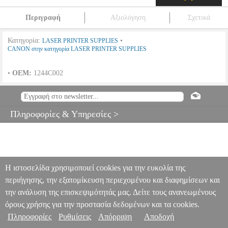
Περιγραφή
Αξιολόγηση
Σχετικά
Κατηγορία:
•
LASER PRINTER SUPPLIES
CANON στην κατηγορία LASER PRINTER SUPPLIES
•
OEM:
1244C002
CANON LBP610/MF630 SERIES TONER MAGENTA HC ΜΕ
OEM:1244C002
ANA.CAN01773
ANA.CAN01773
CANON
CANON
LASER PRINTER SUPPLIES
Κατηγορία: LASER
Πληροφορίες & Υπηρεσίες >
PRINTER SUPPLIES •CANON στην κατηγορία
LASER PRINTER SUPPLIES • OEM: 1244C002
CANON
LBP610/MF630 SERIES TONER MAGENTA HC ΜΕ
OEM:1244C002
94.40
Η ιστοσελίδα χρησιμοποιεί cookies για την ευκολία της
περιήγησης, την εξατομίκευση περιεχομένου και διαφημίσεων και
την ανάλυση της επισκεψιμότητάς μας. Δείτε τους ανανεωμένους
όρους χρήσης για την προστασία δεδομένων και τα cookies.
Πληροφορίες
Ρυθμίσεις
Απόρριψη
Αποδοχή