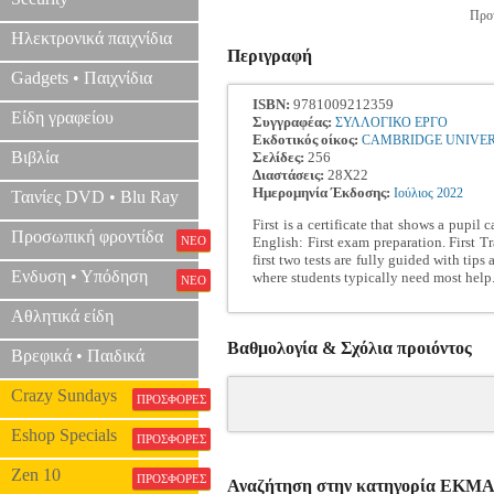
Προτ
Ηλεκτρονικά παιχνίδια
Περιγραφή
Gadgets • Παιχνίδια
ISBN:
9781009212359
Είδη γραφείου
Συγγραφέας:
ΣΥΛΛΟΓΙΚΟ ΕΡΓΟ
Εκδοτικός οίκος:
CAMBRIDGE UNIVER
Βιβλία
Σελίδες:
256
Διαστάσεις:
28X22
Ημερομηνία Έκδοσης:
Ιούλιος
2022
Ταινίες DVD • Blu Ray
First is a certificate that shows a pupi
Προσωπική φροντίδα
ΝΕΟ
English: First exam preparation. First T
first two tests are fully guided with tip
Ενδυση • Υπόδηση
where students typically need most help
ΝΕΟ
Αθλητικά είδη
Βαθμολογία & Σχόλια προιόντος
Βρεφικά • Παιδικά
Crazy Sundays
ΠΡΟΣΦΟΡΕΣ
Eshop Specials
ΠΡΟΣΦΟΡΕΣ
Zen 10
ΠΡΟΣΦΟΡΕΣ
Αναζήτηση στην κατηγορία Ε