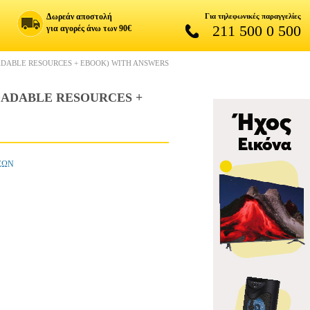
Δωρεάν αποστολή
Για τηλεφωνικές παραγγελίες
211 500 0 500
για αγορές άνω των 90€
ADABLE RESOURCES + EBOOK) WITH ANSWERS
OADABLE RESOURCES +
ΣΩΝ