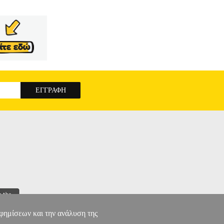
Cambridge English: First exam preparation. First
exam success. The first two tests are fully guided
tes' exam papers, focus on areas where students
OURCES + EBOOK) WITH ANSWERS
αφημίσεων και την ανάλυση της