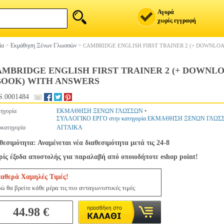
Αγορά
χωρίς εγγραφή
ία
>
Εκμάθηση Ξένων Γλωσσών
>
CAMBRIDGE ENGLISH FIRST TRAINER 2 (+ DOWNLO
AMBRIDGE ENGLISH FIRST TRAINER 2 (+ DOWNL
BOOK) WITH ANSWERS
.0001484
ηγορία
ΕΚΜΑΘΗΣΗ ΞΕΝΩΝ ΓΛΩΣΣΩΝ
•
ΣΥΛΛΟΓΙΚΟ ΕΡΓΟ στην κατηγορία ΕΚΜΑΘΗΣΗ ΞΕΝΩΝ ΓΛΩΣ
κατηγορία
ΑΓΓΛΙΚΑ
θεσιμότητα: Αναμένεται νέα διαθεσιμότητα μετά τις 24-8
ίς έξοδα αποστολής για παραλαβή από οποιοδήποτε eshop point!
ταθερά Χαμηλές Τιμές!
ώ θα βρείτε κάθε μέρα τις πιο ανταγωνιστικές τιμές
44.98 €