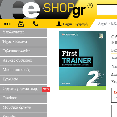
Login / Εγγραφή
Αρχική
>
Βιβλ
Υπολογιστές
C
Ήχος • Εικόνα
E
Τηλεπικοινωνίες
BKS
Κατ
Λευκές συσκευές
Υπο
Μικροσυσκευές
Δια
Εργαλεία
Χωρ
Οργανα γυμναστικής
ΝΕΟ
Σ
Outdoor
Εδ
Μουσικά όργανα
Security