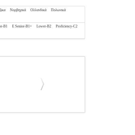
ζικα
Νορβηγικά
Ολλανδικά
Πολωνικά
or-B1
E Senior-B1+
Lower-B2
Proficiency-C2
TH ANSWERS
BKS.0001484
BKS.0001484
ΕΚΜΑΘΗΣΗ ΞΕΝΩΝ ΓΛΩΣΣΩΝ
ς: ΣΥΛΛΟΓΙΚΟ ΕΡΓΟ Εκδοτικός οίκος:
 a certificate that shows a pupil can deal