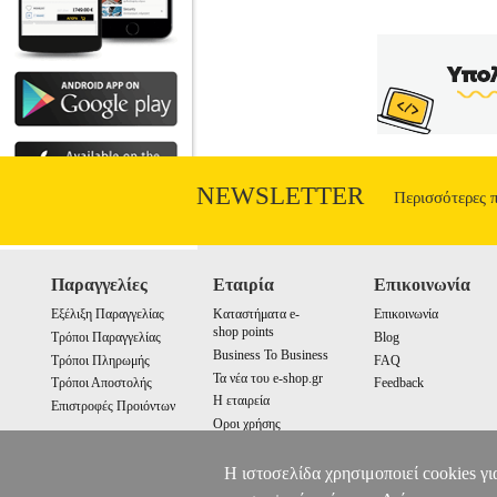
with everyday written and spoken English 
Trainer 2 includes six full practice tests
with tips and advice on how to tackle e
typically need most help.
CAMBRI
NEWSLETTER
Περισσότερες 
Παραγγελίες
Εταιρία
Επικοινωνία
Εξέλιξη Παραγγελίας
Καταστήματα e-
Επικοινωνία
shop points
Τρόποι Παραγγελίας
Blog
Business To Business
Τρόποι Πληρωμής
FAQ
Τα νέα του e-shop.gr
Τρόποι Αποστολής
Feedback
Η εταιρεία
Επιστροφές Προιόντων
Οροι χρήσης
Cookies
Η ιστοσελίδα χρησιμοποιεί cookies γι