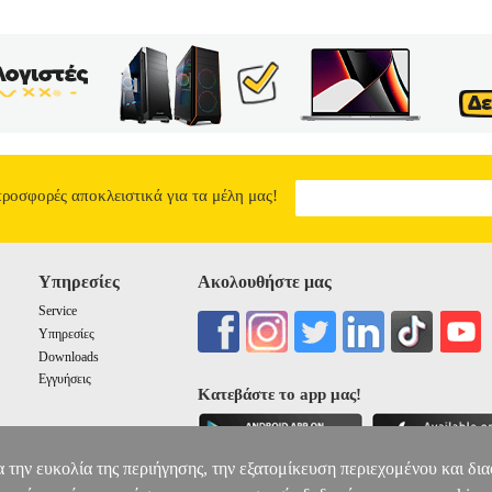
at an intermediate level. First Trainer 2 is the perfect companion for 
 plus easy-to-follow expert guidance and exam tips designed to guarantee 
ach paper. Extra practice activities, informed by a bank of real candida
DGE ENGLISH FIRST TRAINER 2 (+ DOWNLOADABLE RES
37.33
προσφορές αποκλειστικά για τα μέλη μας!
Υπηρεσίες
Ακολουθήστε μας
Service
Υπηρεσίες
Downloads
Εγγυήσεις
Κατεβάστε το app μας!
α την ευκολία της περιήγησης, την εξατομίκευση περιεχομένου και δι