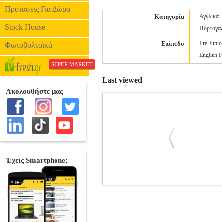
Προτάσεις Για Δώρα
Κατηγορία
Αγγλικά
Stock House
Πορτογα
Επίπεδο
Pre Junio
Φωτοβολταϊκά
English F
SUPER MARKET
Last viewed
CAMBRIDGE ENGLISH FIRST T
ΣΥΛΛΟΓΙΚΟ ΕΡΓΟ
ΣΥ
•ΣΥΛΛΟΓΙΚΟ ΕΡΓΟ στην κατηγορ
CAMBRIDGE UNIVERSITY PRESS Σελίδες: