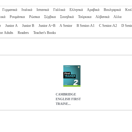
Γερμανικά
Ιταλικά
Ισπανικά
Γαλλικά
Ελληνικά
Αραβικά
Βουλγαρικά
Κινέ
λικά
Ρουμάνικα
Ρώσικα
Σέρβικα
Σουηδικά
Τούρκικα
Αλβανικά
Αλλα
r
Junior A
Junior B
Junior A+B
A Senior
B Senior-A1
C Senior-A2
D Seni
or Adults
Readers
Teacher's Books
CAMBRIDGE
ENGLISH FIRST
TRAINE...
RAINER 2 (+ DOWNLOADABLE RESOURCES + EBOOK) WI
ΛΛΟΓΙΚΟ ΕΡΓΟ
ΕΚΜΑΘΗΣΗ ΞΕΝΩΝ ΓΛΩΣΣΩΝ
Κατηγορία: 
ία ΕΚΜΑΘΗΣΗ ΞΕΝΩΝ ΓΛΩΣΣΩΝ ISBN: 9781009212359 Συγγραφέα
 256 Διαστάσεις: 28X22 Ημερομηνία Έκδοσης: Ιούλιος 2022 First is