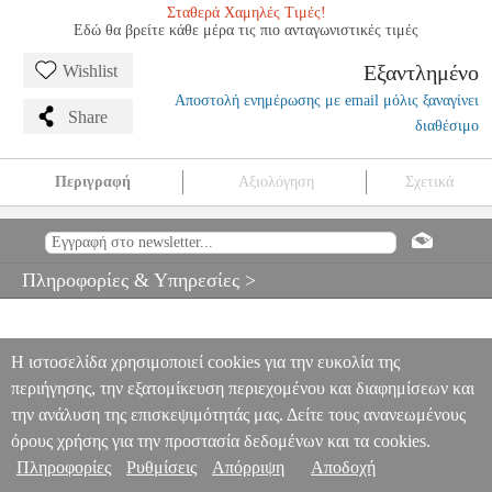
Σταθερά Χαμηλές Τιμές!
Εδώ θα βρείτε κάθε μέρα τις πιο ανταγωνιστικές τιμές
Εξαντλημένο
Wishlist
Αποστολή ενημέρωσης με email μόλις ξαναγίνει
Share
διαθέσιμο
Περιγραφή
Αξιολόγηση
Σχετικά
BROADWAY CLASSICS BIG-NOTE PIANO
MSC.602778
MSC.602778
ΜΟΥΣΙΚΑ ΒΙΒΛΙΑ ΞΕΝΗ ΜΟΥΣΙΚΗ
BROADWAY
CLASSICS BIG-NOTE PIANO
Πληροφορίες & Υπηρεσίες >
0
Η ιστοσελίδα χρησιμοποιεί cookies για την ευκολία της
περιήγησης, την εξατομίκευση περιεχομένου και διαφημίσεων και
την ανάλυση της επισκεψιμότητάς μας. Δείτε τους ανανεωμένους
όρους χρήσης για την προστασία δεδομένων και τα cookies.
Πληροφορίες
Ρυθμίσεις
Απόρριψη
Αποδοχή