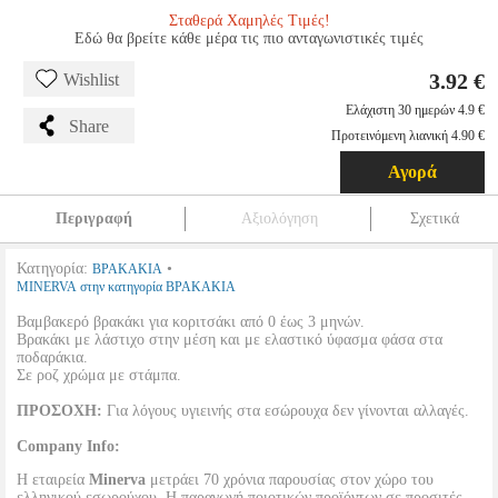
Σταθερά Χαμηλές Τιμές!
Εδώ θα βρείτε κάθε μέρα τις πιο ανταγωνιστικές τιμές
3.92 €
Wishlist
Ελάχιστη 30 ημερών 4.9 €
Share
Προτεινόμενη λιανική 4.90 €
Αγορά
Περιγραφή
Αξιολόγηση
Σχετικά
Κατηγορία:
•
ΒΡΑΚΑΚΙΑ
MINERVA στην κατηγορία ΒΡΑΚΑΚΙΑ
Βαμβακερό βρακάκι για κοριτσάκι από 0 έως 3 μηνών.
Βρακάκι με λάστιχο στην μέση και με ελαστικό ύφασμα φάσα στα
ποδαράκια.
Σε ροζ χρώμα με στάμπα.
ΠΡΟΣΟΧΗ:
Για λόγους υγιεινής στα εσώρουχα δεν γίνονται αλλαγές.
Company Info:
Η εταιρεία
Minerva
μετράει 70 χρόνια παρουσίας στον χώρο του
ελληνικού εσωρούχου. Η παραγωγή ποιοτικών προϊόντων σε προσιτές