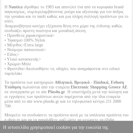
Η
Nautica
ιδρύθηκε το 1983 και αποτελεί ένα από τα κορυφαία brand
παγκοσμίως, συμπεριλαμβάνοντας ρούχα και αξεσουάρ για τον άνδρα,
την γυναίκα και το παιδί καθώς και μια πλήρη συλλογή προϊόντων για το
σπίτι.
Αναμφισβήτητα κατέχει εξέχουσα θέση στο χώρο της ένδυσης καθώς
συνδυάζει άριστη ποιότητα και μοναδική άνεση.
• Πρόσθετα χαρακτηριστικά>
• Ύφασμα>100% Nylon
• Μέγεθος>Extra large
• Νούμερο παπουτσιού>
• Είδος>
• Υλικό κατασκευής>
• Χρώμα>Μπλε
• Φροντίδα>Ακολουθήστε τις οδηγίες που αναγράφονται στο ειδικό
ταμπελάκι
Τα προϊόντα των κατηγοριών
Αθλητικά, Βρεφικά - Παιδικά, Ενδυση
Υπόδηση
πωλούνται από την εταιρεία
Electronic Shopping Greece ΑΕ
σε συνεργασία με το site
Plus4u.gr
. Η υποστήριξη μετά την πώληση και
οι εγγυήσεις των προϊόντων αυτών παρέχονται από την ίδια εταιρεία
μέσα από το site www.plus4u.gr και το τηλεφωνικό κέντρο 211 2000
700.
Μπορείτε να συνδυάσετε τα προϊόντα αυτά με τα υπόλοιπα προϊόντα του
e-shop.gr και να τα παραλάβετε μαζί ώστε να μειώσετε τα έξοδα
αποστολής. Μπορείτε επίσης να παραλάβετε από οποιοδήποτε eshop
Η ιστοσελίδα χρησιμοποιεί cookies για την ευκολία της
point με μηδενικά έξοδα αποστολής ανεξαρτήτως ύψους παραγγελίας!