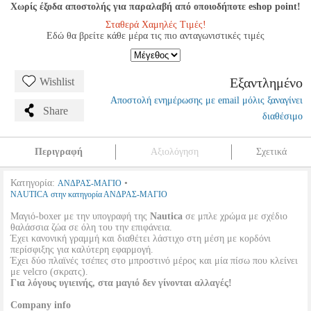
Χωρίς έξοδα αποστολής για παραλαβή από οποιοδήποτε eshop point!
Σταθερά Χαμηλές Τιμές!
Εδώ θα βρείτε κάθε μέρα τις πιο ανταγωνιστικές τιμές
Εξαντλημένο
Wishlist
Αποστολή ενημέρωσης με email μόλις ξαναγίνει
Share
διαθέσιμο
Περιγραφή
Αξιολόγηση
Σχετικά
Κατηγορία:
•
ΑΝΔΡΑΣ-ΜΑΓΙΟ
NAUTICA στην κατηγορία ΑΝΔΡΑΣ-ΜΑΓΙΟ
Μαγιό-boxer με την υπογραφή της
Nautica
σε μπλε χρώμα με σχέδιο
θαλάσσια ζώα σε όλη του την επιφάνεια.
Έχει κανονική γραμμή και διαθέτει λάστιχο στη μέση με κορδόνι
περίσφιξης για καλύτερη εφαρμογή.
Έχει δύο πλαϊνές τσέπες στο μπροστινό μέρος και μία πίσω που κλείνει
με velcro (σκρατς).
Για λόγους υγιεινής, στα μαγιό δεν γίνονται αλλαγές!
Company info