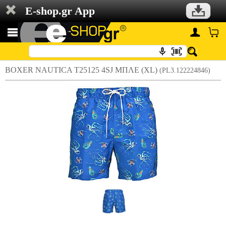
E-shop.gr App
BOXER NAUTICA T25125 4SJ ΜΠΛΕ (XL)
(PL3.122224846)