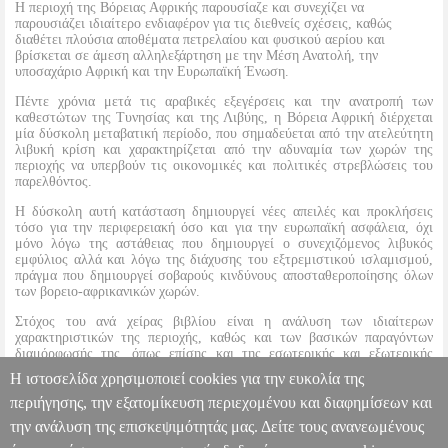
Η περιοχή της Βόρειας Αφρικής παρουσίαζε και συνεχίζει να
παρουσιάζει ιδιαίτερο ενδιαφέρον για τις διεθνείς σχέσεις, καθώς
διαθέτει πλούσια αποθέματα πετρελαίου και φυσικού αερίου και
βρίσκεται σε άμεση αλληλεξάρτηση με την Μέση Ανατολή, την
υποσαχάριο Αφρική και την Ευρωπαϊκή Ένωση.
Πέντε χρόνια μετά τις αραβικές εξεγέρσεις και την ανατροπή των
καθεστώτων της Τυνησίας και της Λιβύης, η Βόρεια Αφρική διέρχεται
μία δύσκολη μεταβατική περίοδο, που σημαδεύεται από την ατελεύτητη
λιβυκή κρίση και χαρακτηρίζεται από την αδυναμία των χωρών της
περιοχής να υπερβούν τις οικονομικές και πολιτικές στρεβλώσεις του
παρελθόντος.
Η δύσκολη αυτή κατάσταση δημιουργεί νέες απειλές και προκλήσεις
τόσο για την περιφερειακή όσο και για την ευρωπαϊκή ασφάλεια, όχι
μόνο λόγω της αστάθειας που δημιουργεί ο συνεχιζόμενος λιβυκός
εμφύλιος αλλά και λόγω της διάχυσης του εξτρεμιστικού ισλαμισμού,
πράγμα που δημιουργεί σοβαρούς κινδύνους αποσταθεροποίησης όλων
των βορειο-αφρικανικών χωρών.
Στόχος του ανά χείρας βιβλίου είναι η ανάλυση των ιδιαίτερων
χαρακτηριστικών της περιοχής, καθώς και των βασικών παραγόντων
διαμόρφωσής της, όπως επίσης και της εσωτερικής και εξωτερικής
πολιτικής κάθε μίας από τις πέντε χώρες που την απαρτίζουν από την
Η ιστοσελίδα χρησιμοποιεί cookies για την ευκολία της
κατάκτηση της ανεξαρτησίας τους μέχρι σήμερα.
περιήγησης, την εξατομίκευση περιεχομένου και διαφημίσεων και
την ανάλυση της επισκεψιμότητάς μας. Δείτε τους ανανεωμένους
ΒΟΡΕΙΑ ΑΦΡΙΚΗ
BKS.0074170
BKS.0074170
ΚΕΦΑΛΑ ΒΙΒΗ