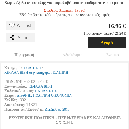
Χωρίς έξοδα αποστολής για παραλαβή από οποιοδήποτε eshop point!
Σταθερά Χαμηλές Τιμές!
Εδώ θα βρείτε κάθε μέρα τις πιο ανταγωνιστικές τιμές
16.96 €
Wishlist
Προτεινόμενη λιανική 21.20 €
Share
Αγορά
Περιγραφή
Αξιολόγηση
Σχετικά
Κατηγορία:
•
ΠΟΛΙΤΙΚΗ
ΚΕΦΑΛΑ ΒΙΒΗ στην κατηγορία ΠΟΛΙΤΙΚΗ
ISBN:
978-960-02-3042-0
Συγγραφέας:
ΚΕΦΑΛΑ ΒΙΒΗ
Εκδοτικός οίκος:
ΠΑΠΑΖΗΣΗΣ
Σειρά:
ΔΙΕΘΝΗΣ ΠΟΛΙΤΙΚΗ ΟΙΚΟΝΟΜΙΑ
Σελίδες:
392
Διαστάσεις:
14Χ21
Ημερομηνία Έκδοσης:
Δεκέμβριος
2015
ΕΣΩΤΕΡΙΚΗ ΠΟΛΙΤΙΚΗ - ΠΕΡΙΦΕΡΕΙΑΚΕΣ ΚΑΙ ΔΙΕΘΝΕΙΣ
ΣΧΕΣΕΙΣ