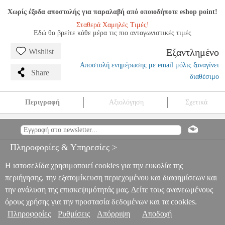
Χωρίς έξοδα αποστολής για παραλαβή από οποιοδήποτε eshop point!
Σταθερά Χαμηλές Τιμές!
Εδώ θα βρείτε κάθε μέρα τις πιο ανταγωνιστικές τιμές
Εξαντλημένο
Wishlist
Αποστολή ενημέρωσης με email μόλις ξαναγίνει
Share
διαθέσιμο
Περιγραφή
Αξιολόγηση
Σχετικά
BLUE STAR TEMPERED GLASS SAMSUNG GALAXY A22
4G/LTE
TEL.085561
TEL.085561
BLUE STAR
BLUE STAR
ΠΡΟΣΟΨΕΙΣ
BLUE STAR TEMPERED GLASS SAMSUNG
Πληροφορίες & Υπηρεσίες >
GALAXY A22 4G/LTE
0
Η ιστοσελίδα χρησιμοποιεί cookies για την ευκολία της
περιήγησης, την εξατομίκευση περιεχομένου και διαφημίσεων και
την ανάλυση της επισκεψιμότητάς μας. Δείτε τους ανανεωμένους
όρους χρήσης για την προστασία δεδομένων και τα cookies.
Πληροφορίες
Ρυθμίσεις
Απόρριψη
Αποδοχή