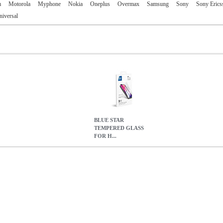
m
Motorola
Myphone
Nokia
Oneplus
Overmax
Samsung
Sony
Sony Erics
niversal
BLUE STAR
TEMPERED GLASS
FOR H...
 FOR HUAWEI NOVA 9SE
TEL.209293
TEL.209293
BLUE STAR
TEMPERED GLASS FOR HUAWEI NOVA 9SE
0