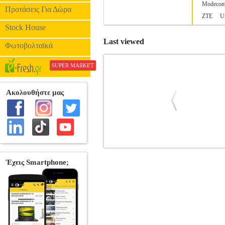
Modeco
Προτάσεις Για Δώρα
ZTE
U
Stock House
Last viewed
Φωτοβολταϊκά
SUPER MARKET
BLUE STAR TEMPERED GLASS