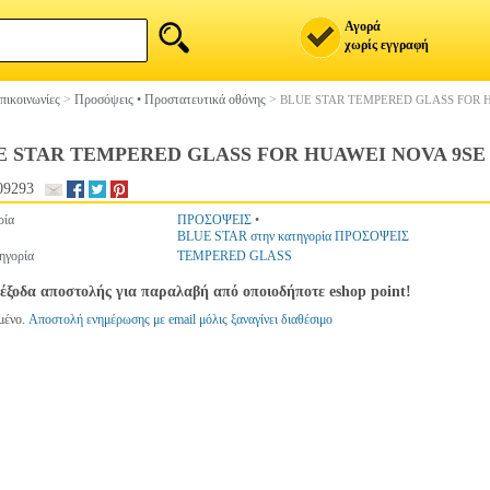
Αγορά
χωρίς εγγραφή
πικοινωνίες
>
Προσόψεις • Προστατευτικά οθόνης
>
BLUE STAR TEMPERED GLASS FOR 
E STAR TEMPERED GLASS FOR HUAWEI NOVA 9SE
09293
ρία
ΠΡΟΣΟΨΕΙΣ
•
BLUE STAR στην κατηγορία ΠΡΟΣΟΨΕΙΣ
ηγορία
TEMPERED GLASS
έξοδα αποστολής για παραλαβή από οποιοδήποτε eshop point!
μένο.
Αποστολή ενημέρωσης με email μόλις ξαναγίνει διαθέσιμο