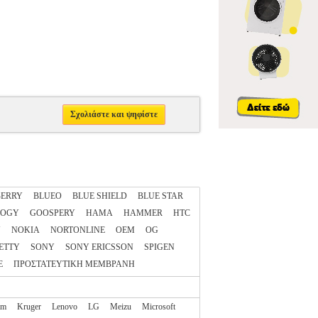
Σχολιάστε και ψηφίστε
ERRY
BLUEO
BLUE SHIELD
BLUE STAR
LOGY
GOOSPERY
HAMA
HAMMER
HTC
N
NOKIA
NORTONLINE
OEM
OG
ETTY
SONY
SONY ERICSSON
SPIGEN
E
ΠΡΟΣΤΑΤΕΥΤΙΚΗ ΜΕΜΒΡΑΝΗ
am
Kruger
Lenovo
LG
Meizu
Microsoft