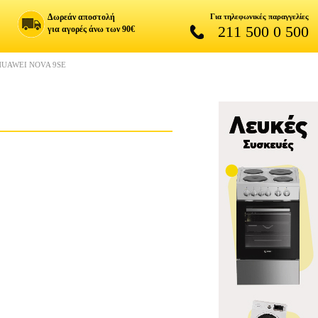
Δωρεάν αποστολή
Για τηλεφωνικές παραγγελίες
211 500 0 500
για αγορές άνω των 90€
HUAWEI NOVA 9SE