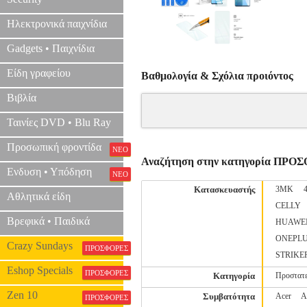
Ηλεκτρονικά παιχνίδια
Gadgets • Παιχνίδια
Είδη γραφείου
Βαθμολογία & Σχόλια προιόντος
Βιβλία
Ταινίες DVD • Blu Ray
Προσωπική φροντίδα
ΝΕΟ
Αναζήτηση στην κατηγορία ΠΡΟ
Ενδυση • Υπόδηση
ΝΕΟ
Κατασκευαστής
3MK
Αθλητικά είδη
CELLY
Βρεφικά • Παιδικά
HUAWE
ONEPL
Crazy Sundays
ΠΡΟΣΦΟΡΕΣ
STRIKE
Eshop Specials
ΠΡΟΣΦΟΡΕΣ
Κατηγορία
Προστατε
Zen 10
Συμβατότητα
Acer
A
ΠΡΟΣΦΟΡΕΣ