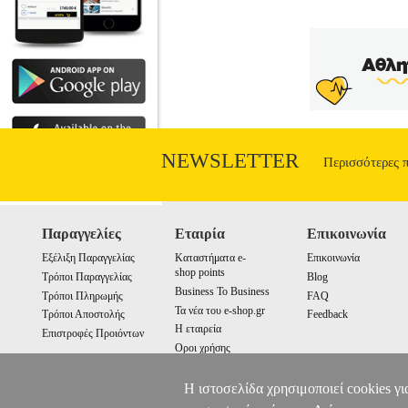
NEWSLETTER
Περισσότερες 
Παραγγελίες
Εταιρία
Επικοινωνία
Εξέλιξη Παραγγελίας
Καταστήματα e-
Επικοινωνία
shop points
Τρόποι Παραγγελίας
Blog
Business To Business
Τρόποι Πληρωμής
FAQ
Τα νέα του e-shop.gr
Τρόποι Αποστολής
Feedback
Η εταιρεία
Επιστροφές Προιόντων
Οροι χρήσης
Cookies
Η ιστοσελίδα χρησιμοποιεί cookies γι