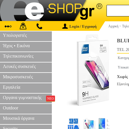
Login / Εγγραφή
Αρχική
>
Τηλε
Υπολογιστές
BLU
Ήχος • Εικόνα
TEL.2
Τηλεπικοινωνίες
Κατηγο
Λευκές συσκευές
Υποκατ
Μικροσυσκευές
Χωρίς 
Εξαντλη
Εργαλεία
Οργανα γυμναστικής
ΝΕΟ
Outdoor
Μουσικά όργανα
Security