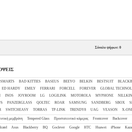
Σύνολο ψήφων: 0
ΣΟΨΕΙΣ
4SMARTS
BAD KITTIES
BASEUS
BEEYO
BELKIN
BESTSUIT
BLACKB
ED HARDY
EMILY
FERRARI
FORCELL
FOREVER
GLOBAL TECHNO
I
INOS
JOYROOM
LG
LOGILINK
MOTOROLA
MYPHONE
NILLKI
US
PANZERGLASS
QOLTEC
ROAR
SAMSUNG
SANDBERG
SBOX
S
R
SWITCHEASY
TORRAS
TP-LINK
TRENDY8
UAG
VEASON
X-ON
υτική μεμβράνη
Tempered Glass
Προστατευτικό κάμερας
Frontcover
Backcover
lcatel
Asus
Blackberry
BQ
Goclever
Google
HTC
Huawei
iPhone
Kaz