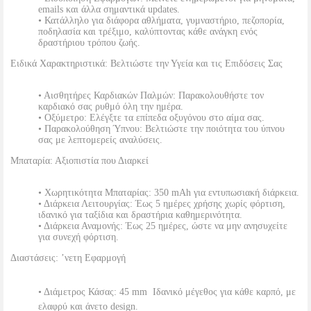
emails και άλλα σημαντικά updates.
• Κατάλληλο για διάφορα αθλήματα, γυμναστήριο, πεζοπορία,
ποδηλασία και τρέξιμο, καλύπτοντας κάθε ανάγκη ενός
δραστήριου τρόπου ζωής.
Ειδικά Χαρακτηριστικά: Βελτιώστε την Υγεία και τις Επιδόσεις Σας
• Αισθητήρες Καρδιακών Παλμών: Παρακολουθήστε τον
καρδιακό σας ρυθμό όλη την ημέρα.
• Οξύμετρο: Ελέγξτε τα επίπεδα οξυγόνου στο αίμα σας.
• Παρακολούθηση Ύπνου: Βελτιώστε την ποιότητα του ύπνου
σας με λεπτομερείς αναλύσεις.
Μπαταρία: Αξιοπιστία που Διαρκεί
• Χωρητικότητα Μπαταρίας: 350 mAh για εντυπωσιακή διάρκεια.
• Διάρκεια Λειτουργίας: Έως 5 ημέρες χρήσης χωρίς φόρτιση,
ιδανικό για ταξίδια και δραστήρια καθημερινότητα.
• Διάρκεια Αναμονής: Έως 25 ημέρες, ώστε να μην ανησυχείτε
για συνεχή φόρτιση.
Διαστάσεις: ’νετη Εφαρμογή
• Διάμετρος Κάσας: 45 mm  Ιδανικό μέγεθος για κάθε καρπό, με
ελαφρύ και άνετο design.