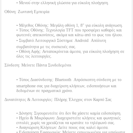
• Μενού στην ελληνική γλώσσα για εύκολη πλοήγηση.
Οθόνη: Ζωντανή Εμπειρία
• Μέγεθος Οθόνης: Μεγάλη οθόνη 1, 8" για εύκολη ανάγνωση.
• Τύπος Οθόνης: Τεχνολογία TFT που προσφέρει καθαρές και
φωτεινές απεικονίσεις, ακόμα και κάτω από το φως του ήλιου.
• Συμβατό Λειτουργικό Σύστημα: Android  Απόλυτη
συμβατότητα με τις συσκευές σας.
• Οθόνη Αφής: Ανταποκρίνεται άμεσα, για εύκολη πλοήγηση σε
όλες τις λειτουργίες.
Σύνδεση: Μείνετε Πάντα Συνδεδεμένοι
• Τύπος Διασύνδεσης: Bluetooth  Απρόσκοπτη σύνδεση με το
smartphone σας για διαχείριση κλήσεων, ειδοποιήσεων και
δεδομένων σε πραγματικό χρόνο.
Δυνατότητες & Λειτουργίες: Πλήρης Έλεγχος στον Καρπό Σας
• Δόνηση: Σιγουρευτείτε ότι δεν θα χάσετε καμία ειδοποίηση.
• Ηχείο & Μικρόφωνο: Διαχειριστείτε κλήσεις και φωνητικές
εντολές χωρίς να χρειάζεται να κρατάτε το τηλέφωνό σας.
• Αναγνώριση Κλήσεων: Δείτε ποιος σας καλεί άμεσα.
• Ειδοποίηση Εφαρμογών: Μείνετε ενημερωμένοι για μηνύματα,