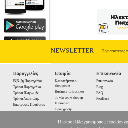
NEWSLETTER
Περισσότερες 
Παραγγελίες
Εταιρία
Επικοινωνία
Εξέλιξη Παραγγελίας
Καταστήματα e-
Επικοινωνία
shop points
Τρόποι Παραγγελίας
Blog
Business To Business
Τρόποι Πληρωμής
FAQ
Τα νέα του e-shop.gr
Τρόποι Αποστολής
Feedback
Η εταιρεία
Επιστροφές Προιόντων
Οροι χρήσης
Cookies
Η ιστοσελίδα χρησιμοποιεί cookies γι