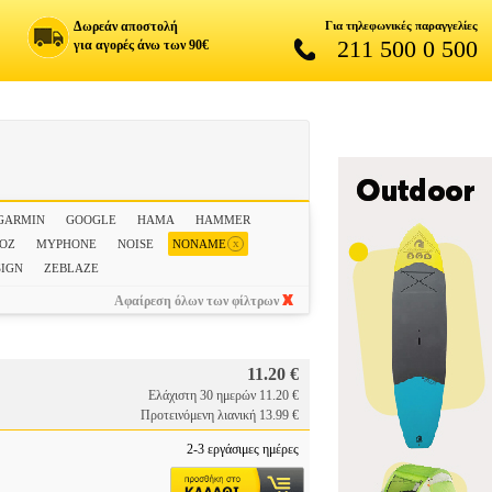
Δωρεάν αποστολή
Για τηλεφωνικές παραγγελίες
211 500 0 500
για αγορές άνω των 90€
GARMIN
GOOGLE
HAMA
HAMMER
x
OZ
MYPHONE
NOISE
NONAME
SIGN
ZEBLAZE
Αφαίρεση όλων των φίλτρων
11.20 €
Ελάχιστη 30 ημερών 11.20 €
Προτεινόμενη λιανική 13.99 €
2-3 εργάσιμες ημέρες