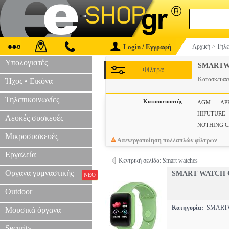
Login / Εγγραφή
Αρχική
>
Τηλε
Υπολογιστές
SMARTW
Φίλτρα
Κατασκευα
Ήχος • Εικόνα
Τηλεπικοινωνίες
Κατασκευαστής
AGM
AP
HIFUTURE
Λευκές συσκευές
NOTHING 
Μικροσυσκευές
Απενεργοποίηση πολλαπλών φίλτρων
Εργαλεία
Κεντρική σελίδα: Smart watches
Οργανα γυμναστικής
SMART WATCH 
ΝΕΟ
Outdoor
Κατηγορία:
SMART
Μουσικά όργανα
Security