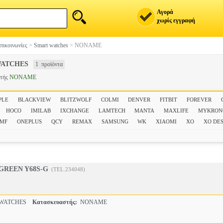
Αγορά
χωρίς εγγραφή
πικοινωνίες
>
Smart watches
>
NONAME
ATCHES
1 προϊόντα
στής
NONAME
PLE
BLACKVIEW
BLITZWOLF
COLMI
DENVER
FITBIT
FOREVER
HOCO
IMILAB
IXCHANGE
LAMTECH
MANTA
MAXLIFE
MYKRON
CMF
ONEPLUS
QCY
REMAX
SAMSUNG
WK
XIAOMI
XO
XO DE
GREEN Y68S-G
(TEL.234048)
WATCHES
Κατασκευαστής:
NONAME