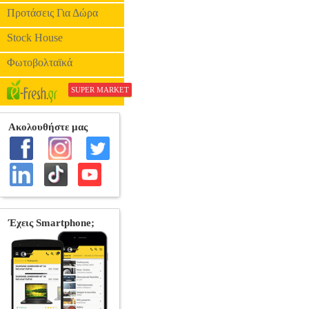
Προτάσεις Για Δώρα
Stock House
Φωτοβολταϊκά
SUPER MARKET