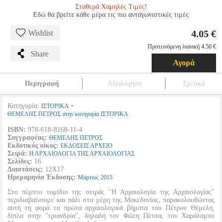
Σταθερά Χαμηλές Τιμές!
Εδώ θα βρείτε κάθε μέρα τις πιο ανταγωνιστικές τιμές
4.05 €
Wishlist
Προτεινόμενη λιανική 4.50 €
Share
Αγορά
Περιγραφή
Αξιολόγηση
Σχετικά
Κατηγορία:
•
ΙΣΤΟΡΙΚΑ
ΘΕΜΕΛΗΣ ΠΕΤΡΟΣ στην κατηγορία ΙΣΤΟΡΙΚΑ
ISBN:
978-618-8168-11-4
Συγγραφέας:
ΘΕΜΕΛΗΣ ΠΕΤΡΟΣ
Εκδοτικός οίκος:
ΕΚΔΟΣΕΙΣ ΑΡΧΕΙΟ
Σειρά:
Η ΑΡΧΑΙΟΛΟΓΙΑ ΤΗΣ ΑΡΧΑΙΟΛΟΓΙΑΣ
Σελίδες:
16
Διαστάσεις:
12Χ17
Ημερομηνία Έκδοσης:
Μάρτιος
2015
Στο πέμπτο τομίδιο της σειράς "Η Αρχαιολογία της Αρχαιολογίας"
περιδιαβαίνουμε και πάλι στα μέρη της Μακεδονίας, παρακολουθώντας
αυτή τη φορά τα πρώτα αρχαιολογικά βήματα του Πέτρου Θέμελη,
δίπλα στην "τριανδρία", δηλαδή τον Φώτη Πέτσα, τον Χαράλαμπο