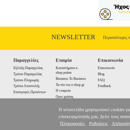
σχέδιο με μπανέλα, το οποίο κουμπών
σούρες στο μπροστινό μέρος. ιδανικό γι
εταιρεία στο χώρο της μόδας και συγκε
και στο εξωτερικό. Το brand απευθύνετα
και στην παιδική ένδυση. • Ύφασμα>8
ειδικό ταμπελάκι Τα προϊόντα των κατηγ
συνεργασία με το site Plus4u.gr. Η υπ
NEWSLETTER
Περισσότερες 
www.plus4u.gr και το τηλεφωνικό κέ
παραλάβετε μαζί ώστε να μειώσετε 
ανεξαρτήτως ύψ
Παραγγελίες
Εταιρία
Επικοινωνία
Εξέλιξη Παραγγελίας
Καταστήματα e-
Επικοινωνία
shop points
Τρόποι Παραγγελίας
Blog
Business To Business
Τρόποι Πληρωμής
FAQ
Τα νέα του e-shop.gr
Τρόποι Αποστολής
Feedback
Η εταιρεία
Επιστροφές Προιόντων
Οροι χρήσης
Cookies
Η ιστοσελίδα χρησιμοποιεί cookies γι
επισκεψιμότητάς μας. Δείτε τους αναν
Πληροφορίες
Ρυθμίσεις
Απόρριψ