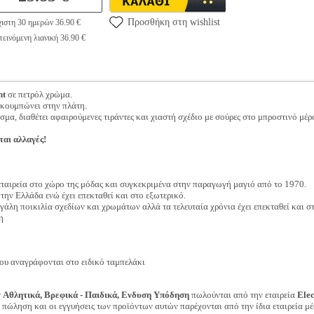
Προσθήκη στη wishlist
ιστη 30 ημερών 36.90 €
εινόμενη λιανική 36.90 €
nt
σε πετρόλ χρώμα.
ο κουμπώνει στην πλάτη.
, διαθέτει αφαιρούμενες τιράντες και χιαστή σχέδιο με σούρες στο μπροστινό μέρ
ται αλλαγές!
εταιρεία στο χώρο της μόδας και συγκεκριμένα στην παραγωγή μαγιό από το 1970.
την Ελλάδα ενώ έχει επεκταθεί και στο εξωτερικό.
γάλη ποικιλία σχεδίων και χρωμάτων αλλά τα τελευταία χρόνια έχει επεκταθεί και σ
η
ου αναγράφονται στο ειδικό ταμπελάκι
ν
Αθλητικά, Βρεφικά - Παιδικά, Ενδυση Υπόδηση
πωλούνται από την εταιρεία
Ele
ν πώληση και οι εγγυήσεις των προϊόντων αυτών παρέχονται από την ίδια εταιρεία μέ