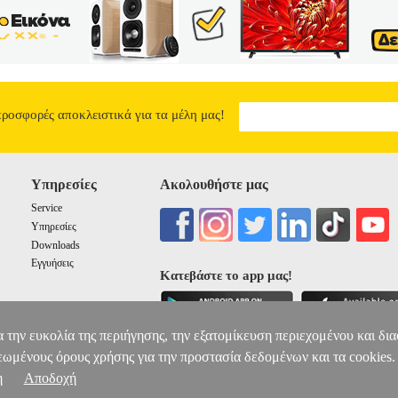
ει στην πλάτη. Κατασκευασμένο από φοδραρισμένο ύφασμα, διαθέτει 
α cup D. Για λόγους υγιεινής στα μαγιό δεν γίνονται αλλαγές! Compa
κριμένα στην παραγωγή μαγιό από το 1970. Τα προϊόντα της πωλούντα
ι στην γυναίκα με μεγάλη ποικιλία σχεδίων και χρωμάτων αλλά τα τελ
0% Nylon - 20% Ελαστάνη• Μέγεθος>• Χρώμα>Πετρόλ• Φροντίδα>Ακο
οριών Αθλητικά, Βρεφικά - Παιδικά, Ενδυση Υπόδηση πωλούνται από 
οστήριξη μετά την πώληση και οι εγγυήσεις των προϊόντων αυτών παρέχ
προσφορές αποκλειστικά για τα μέλη μας!
ντρο 211 2000 700. Μπορείτε να συνδυάσετε τα προϊόντα αυτά με τα 
τα έξοδα αποστολής. Μπορείτε επίσης να παραλάβετε από οποιοδήποτε
ους παραγγελίας!
BIKINI TOP BLUEPOINT FASHION SOLIDS 24
25.83
Υπηρεσίες
Ακολουθήστε μας
Service
Υπηρεσίες
Downloads
Εγγυήσεις
Κατεβάστε το app μας!
α την ευκολία της περιήγησης, την εξατομίκευση περιεχομένου και δι
εωμένους όρους χρήσης για την προστασία δεδομένων και τα cookies.
η
Αποδοχή