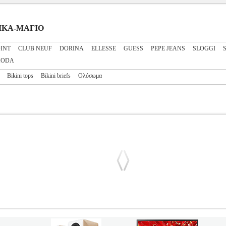
ΝΑΙΚΑ-ΜΑΓΙΟ
INT
CLUB NEUF
DORINA
ELLESSE
GUESS
PEPE JEANS
SLOGGI
MODA
Bikini tops
Bikini briefs
Ολόσωμα
OLIDS 24066193D 09 ΠΕΤΡΟΛ
PL3.122268549
PL3.122268549
B
T στην κατηγορία ΓΥΝΑΙΚΑ-ΜΑΓΙΟ Bikini top με την υπογραφή τη