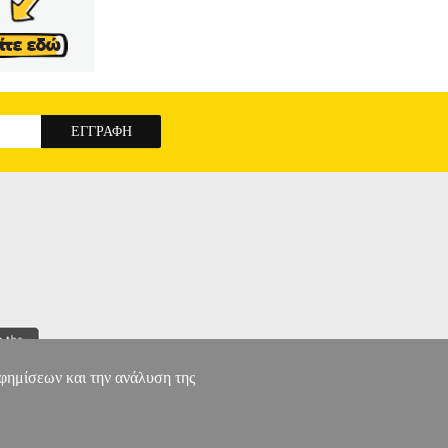
αφαιρούμενες τιράντες και χιαστή σχέδιο με
ny info Η Bluepoint είναι η κορυφαία ελληνική
ι σε ολόκληρη την Ελλάδα ενώ έχει επεκταθεί
ευταία χρόνια έχει επεκταθεί και στην ανδρική
λουθήστε τις οδηγίες που αναγράφονται στο
την εταιρεία Electronic Shopping Greece ΑΕ σε
ονται από την ίδια εταιρεία μέσα από το site
υπόλοιπα προϊόντα του e-shop.gr και να τα
 eshop point με μηδενικά έξοδα αποστολής
066193D 09 ΠΕΤΡΟΛ
αφημίσεων και την ανάλυση της