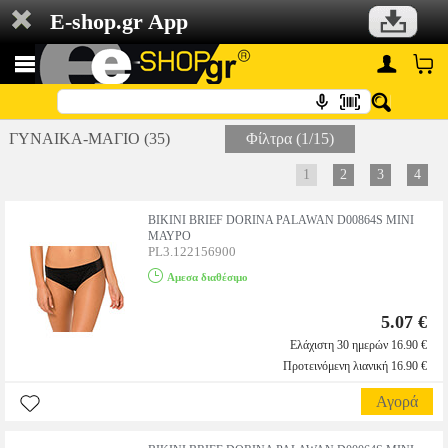
E-shop.gr App
ΓΥΝΑΙΚΑ-ΜΑΓΙΟ (35)
Φίλτρα (1/15)
1
2
3
4
BIKINI BRIEF DORINA PALAWAN D00864S MINI
ΜΑΥΡΟ
PL3.122156900
Αμεσα διαθέσιμο
5.07 €
Ελάχιστη 30 ημερών 16.90 €
Προτεινόμενη λιανική 16.90 €
Αγορά