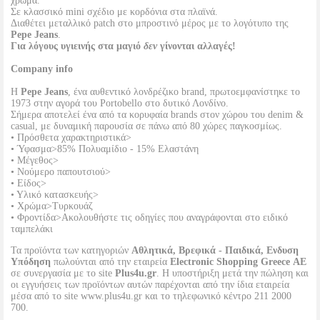
χρώμα.
Σε κλασσικό mini σχέδιο με κορδόνια στα πλαϊνά.
Διαθέτει μεταλλικό patch στο μπροστινό μέρος με το λογότυπο της
Pepe Jeans
.
Για λόγους υγιεινής στα μαγιό
δεν
γίνονται αλλαγές!
Company info
Η
Pepe Jeans
, ένα αυθεντικό λονδρέζικο brand, πρωτοεμφανίστηκε το
1973 στην αγορά του Portobello στο δυτικό Λονδίνο.
Σήμερα αποτελεί ένα από τα κορυφαία brands στον χώρου του denim &
casual, με δυναμική παρουσία σε πάνω από 80 χώρες παγκοσμίως.
• Πρόσθετα χαρακτηριστικά>
• Ύφασμα>85% Πολυαμίδιο - 15% Ελαστάνη
• Μέγεθος>
• Νούμερο παπουτσιού>
• Είδος>
• Υλικό κατασκευής>
• Χρώμα>Τυρκουάζ
• Φροντίδα>Ακολουθήστε τις οδηγίες που αναγράφονται στο ειδικό
ταμπελάκι
Τα προϊόντα των κατηγοριών
Αθλητικά, Βρεφικά - Παιδικά, Ενδυση
Υπόδηση
πωλούνται από την εταιρεία
Electronic Shopping Greece ΑΕ
σε συνεργασία με το site
Plus4u.gr
. Η υποστήριξη μετά την πώληση και
οι εγγυήσεις των προϊόντων αυτών παρέχονται από την ίδια εταιρεία
μέσα από το site www.plus4u.gr και το τηλεφωνικό κέντρο 211 2000
700.