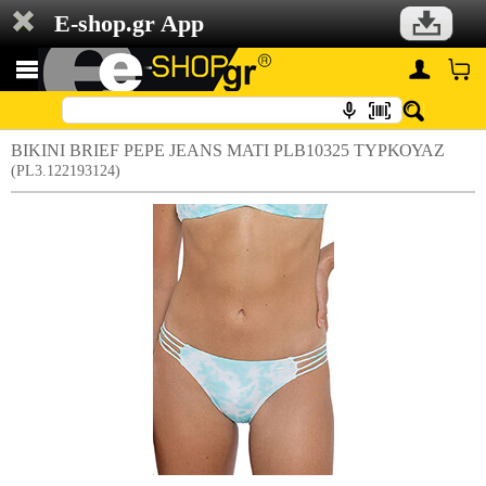
E-shop.gr App
BIKINI BRIEF PEPE JEANS MATI PLB10325 ΤΥΡΚΟΥΑΖ
(PL3.122193124)