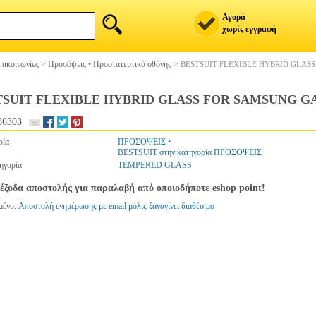
Αγορά
χωρίς εγγραφή
πικοινωνίες
>
Προσόψεις • Προστατευτικά οθόνης
>
BESTSUIT FLEXIBLE HYBRID GLASS
TSUIT FLEXIBLE HYBRID GLASS FOR SAMSUNG GA
86303
ρία
ΠΡΟΣΟΨΕΙΣ
•
BESTSUIT στην κατηγορία ΠΡΟΣΟΨΕΙΣ
ηγορία
TEMPERED GLASS
έξοδα αποστολής για παραλαβή από οποιοδήποτε eshop point!
μένο.
Αποστολή ενημέρωσης με email μόλις ξαναγίνει διαθέσιμο