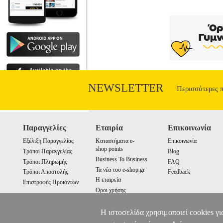
NEWSLETTER
Περισσότερες 
Παραγγελίες
Εταιρία
Επικοινωνία
Εξέλιξη Παραγγελίας
Καταστήματα e-
Επικοινωνία
shop points
Τρόποι Παραγγελίας
Blog
Business To Business
Τρόποι Πληρωμής
FAQ
Τα νέα του e-shop.gr
Τρόποι Αποστολής
Feedback
Η εταιρεία
Επιστροφές Προιόντων
Οροι χρήσης
Cookies
Η ιστοσελίδα χρησιμοποιεί cookies γι