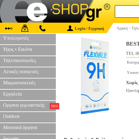
Login / Εγγραφή
Αρχική
>
Τηλε
Υπολογιστές
BES
Ήχος • Εικόνα
TEL.0
Τηλεπικοινωνίες
Κατηγο
Λευκές συσκευές
Υποκατ
Μικροσυσκευές
Χωρίς 
Εξαντλη
Εργαλεία
Οργανα γυμναστικής
ΝΕΟ
Outdoor
Μουσικά όργανα
Security