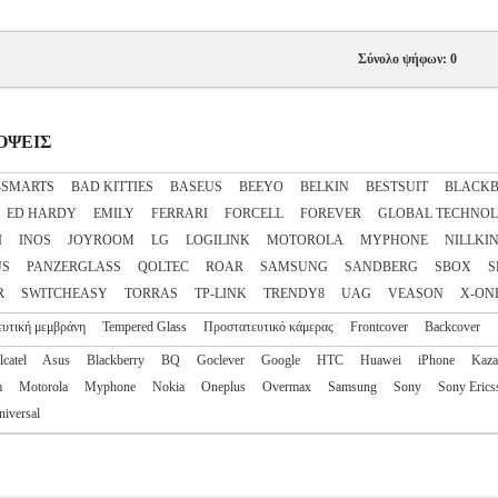
Σύνολο ψήφων: 0
ΣΟΨΕΙΣ
4SMARTS
BAD KITTIES
BASEUS
BEEYO
BELKIN
BESTSUIT
BLACKB
ED HARDY
EMILY
FERRARI
FORCELL
FOREVER
GLOBAL TECHNO
I
INOS
JOYROOM
LG
LOGILINK
MOTOROLA
MYPHONE
NILLKI
US
PANZERGLASS
QOLTEC
ROAR
SAMSUNG
SANDBERG
SBOX
S
R
SWITCHEASY
TORRAS
TP-LINK
TRENDY8
UAG
VEASON
X-ON
υτική μεμβράνη
Tempered Glass
Προστατευτικό κάμερας
Frontcover
Backcover
lcatel
Asus
Blackberry
BQ
Goclever
Google
HTC
Huawei
iPhone
Kaz
m
Motorola
Myphone
Nokia
Oneplus
Overmax
Samsung
Sony
Sony Erics
niversal