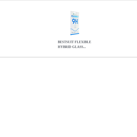
BESTSUIT FLEXIBLE
HYBRID GLASS...
GLASS FOR SAMSUNG GALAXY S10 LITE
TEL.086303
TEL.08
TSUIT FLEXIBLE HYBRID GLASS FOR SAMSUNG GALAXY S
0