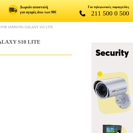
Δωρεάν αποστολή
Για τηλεφωνικές παραγγελίες
211 500 0 500
για αγορές άνω των 90€
 FOR SAMSUNG GALAXY S10 LITE
LAXY S10 LITE