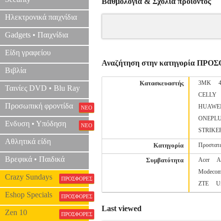
Βαθμολογία & Σχόλια προιόντος
Ηλεκτρονικά παιχνίδια
Gadgets • Παιχνίδια
Είδη γραφείου
Αναζήτηση στην κατηγορία ΠΡΟ
Βιβλία
Κατασκευαστής
3MK
Ταινίες DVD • Blu Ray
CELLY
Προσωπική φροντίδα
HUAWE
ΝΕΟ
ONEPL
Ενδυση • Υπόδηση
ΝΕΟ
STRIKE
Αθλητικά είδη
Κατηγορία
Προστατε
Βρεφικά • Παιδικά
Συμβατότητα
Acer
A
Modeco
Crazy Sundays
ΠΡΟΣΦΟΡΕΣ
ZTE
U
Eshop Specials
ΠΡΟΣΦΟΡΕΣ
Last viewed
Zen 10
ΠΡΟΣΦΟΡΕΣ