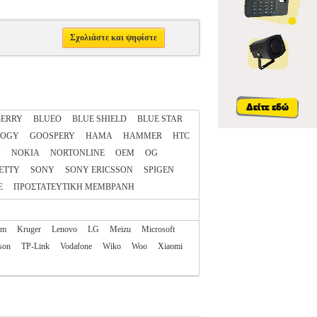
Σχολιάστε και ψηφίστε
ERRY
BLUEO
BLUE SHIELD
BLUE STAR
LOGY
GOOSPERY
HAMA
HAMMER
HTC
N
NOKIA
NORTONLINE
OEM
OG
ETTY
SONY
SONY ERICSSON
SPIGEN
E
ΠΡΟΣΤΑΤΕΥΤΙΚΗ ΜΕΜΒΡΑΝΗ
am
Kruger
Lenovo
LG
Meizu
Microsoft
son
TP-Link
Vodafone
Wiko
Woo
Xiaomi