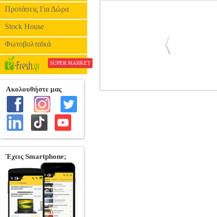
Προτάσεις Για Δώρα
Stock House
Φωτοβολταϊκά
SUPER MARKET
BESTSUIT FLEXIBLE HYBRID 
BES