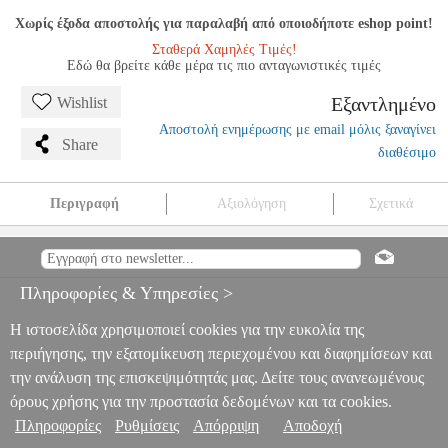
Χωρίς έξοδα αποστολής για παραλαβή από οποιοδήποτε eshop point!
Σταθερά Χαμηλές Τιμές!
Εδώ θα βρείτε κάθε μέρα τις πιο ανταγωνιστικές τιμές
Εξαντλημένο
Wishlist
Αποστολή ενημέρωσης με email μόλις ξαναγίνει
Share
διαθέσιμο
Περιγραφή
Αξιολόγηση
Σχετικά
BESTSUIT FLEXIBLE HYBRID GLASS FOR SAMSUNG
GALAXY A32 4G
TEL.086290
TEL.086290
BESTSUIT
BESTSUIT
ΠΡΟΣΟΨΕΙΣ
BESTSUIT FLEXIBLE HYBRID
Πληροφορίες & Υπηρεσίες >
GLASS FOR SAMSUNG GALAXY A32 4G
0
Η ιστοσελίδα χρησιμοποιεί cookies για την ευκολία της
περιήγησης, την εξατομίκευση περιεχομένου και διαφημίσεων και
την ανάλυση της επισκεψιμότητάς μας. Δείτε τους ανανεωμένους
όρους χρήσης για την προστασία δεδομένων και τα cookies.
Πληροφορίες
Ρυθμίσεις
Απόρριψη
Αποδοχή