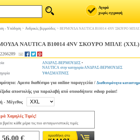
Αγορά
χωρίς εγγραφή
ση - Υπόδηση
>
Ανδρικές βερμούδες
>
ΒΕΡΜΟΥΔΑ NAUTICA B10014 4NV ΣΚΟΥΡΟ ΜΠΛΕ
ΜΟΥΔΑ NAUTICA B10014 4NV ΣΚΟΥΡΟ ΜΠΛΕ (XXL)
2266289
ρία
ΑΝΔΡΑΣ-ΒΕΡΜΟΥΔΕΣ
•
NAUTICA στην κατηγορία ΑΝΔΡΑΣ-ΒΕΡΜΟΥΔΕΣ
ηγορία
ΥΦΑΣΜΑΤΙΝΕΣ
ιμότητα: Αμεσα διαθέσιμο για online παραγγελία
/
Διαθεσιμότητα καταστημ
έξοδα αποστολής για παραλαβή από οποιοδήποτε eshop point!
γή - Μέγεθος
ερά Χαμηλές Τιμές!
 βρείτε κάθε μέρα τις πιο ανταγωνιστικές τιμές
56.00 €