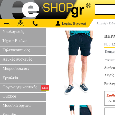
Login / Εγγραφή
Αρχική
>
Ενδυ
Υπολογιστές
ΒΕΡ
Ήχος • Εικόνα
PL3.12
Τηλεπικοινωνίες
Κατηγο
Λευκές συσκευές
Υποκατ
Διαθεσ
Μικροσυσκευές
Χωρίς 
Εργαλεία
Επιλο
Οργανα γυμναστικής
ΝΕΟ
Σταθ
Outdoor
Εδώ θα
Μουσικά όργανα
Security