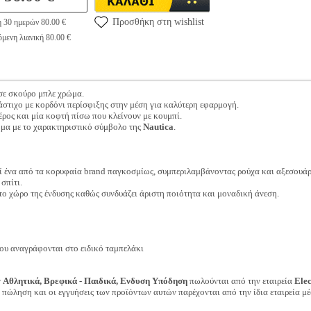
Προσθήκη στη wishlist
η 30 ημερών 80.00 €
μενη λιανική 80.00 €
σε σκούρο μπλε χρώμα.
λάστιχο με κορδόνι περίσφιξης στην μέση για καλύτερη εφαρμογή.
έρος και μία κοφτή πίσω που κλείνουν με κουμπί.
ημα με το χαρακτηριστικό σύμβολο της
Nautica
.
ί ένα από τα κορυφαία brand παγκοσμίως, συμπεριλαμβάνοντας ρούχα και αξεσουάρ γ
σπίτι.
ο χώρο της ένδυσης καθώς συνδυάζει άριστη ποιότητα και μοναδική άνεση.
ου αναγράφονται στο ειδικό ταμπελάκι
ν
Αθλητικά, Βρεφικά - Παιδικά, Ενδυση Υπόδηση
πωλούνται από την εταιρεία
Ele
ν πώληση και οι εγγυήσεις των προϊόντων αυτών παρέχονται από την ίδια εταιρεία μέ