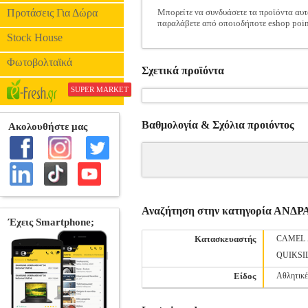
Προτάσεις Για Δώρα
Μπορείτε να συνδυάσετε τα προϊόντα αυτ
παραλάβετε από οποιοδήποτε eshop poin
Stock House
Φωτοβολταϊκά
Σχετικά προϊόντα
SUPER MARKET
Βαθμολογία & Σχόλια προιόντος
Αναζήτηση στην κατηγορία ΑΝ
Κατασκευαστής
CAMEL 
QUIKSI
Είδος
Αθλητικέ