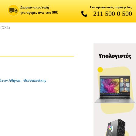
Δωρεάν αποστολή
Για τηλεφωνικές παραγγελίες
211 500 0 500
για αγορές άνω των 90€
 (XXL)
άτων Αθήνας - Θεσσαλονίκης