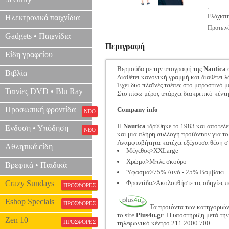
Ελάχιστ
Ηλεκτρονικά παιχνίδια
Προτεινό
Gadgets • Παιχνίδια
Περιγραφή
Είδη γραφείου
Βερμούδα με την υπογραφή της
Nautica
Βιβλία
Διαθέτει κανονική γραμμή και διαθέτει 
Έχει δυο πλαϊνές τσέπες στο μπροστινό μ
Ταινίες DVD • Blu Ray
Στο πίσω μέρος υπάρχει διακριτικό κέντ
Προσωπική φροντίδα
Company info
ΝΕΟ
Η
Nautica
ιδρύθηκε το 1983 και αποτελε
Ενδυση • Υπόδηση
ΝΕΟ
και μια πλήρη συλλογή προϊόντων για το 
Αναμφισβήτητα κατέχει εξέχουσα θέση στ
Αθλητικά είδη
Μέγεθος>XXLarge
Χρώμα>Μπλε σκούρο
Βρεφικά • Παιδικά
Ύφασμα>75% Λινό - 25% Βαμβάκι
Crazy Sundays
Φροντίδα>Ακολουθήστε τις οδηγίες π
ΠΡΟΣΦΟΡΕΣ
Eshop Specials
ΠΡΟΣΦΟΡΕΣ
Τα προϊόντα των κατηγοριώ
το site
Plus4u.gr
. Η υποστήριξη μετά τη
Zen 10
ΠΡΟΣΦΟΡΕΣ
τηλεφωνικό κέντρο 211 2000 700.