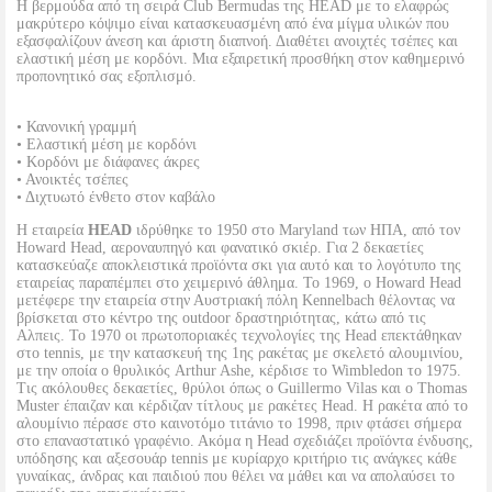
Η βερμούδα από τη σειρά Club Bermudas της HEAD με το ελαφρώς
μακρύτερο κόψιμο είναι κατασκευασμένη από ένα μίγμα υλικών που
εξασφαλίζουν άνεση και άριστη διαπνοή. Διαθέτει ανοιχτές τσέπες και
ελαστική μέση με κορδόνι. Μια εξαιρετική προσθήκη στον καθημερινό
προπονητικό σας εξοπλισμό.
• Κανονική γραμμή
• Ελαστική μέση με κορδόνι
• Κορδόνι με διάφανες άκρες
• Ανοικτές τσέπες
• Διχτυωτό ένθετο στον καβάλο
Η εταιρεία
HEAD
ιδρύθηκε το 1950 στο Maryland των ΗΠΑ, από τον
Howard Head, αεροναυπηγό και φανατικό σκιέρ. Για 2 δεκαετίες
κατασκεύαζε αποκλειστικά προϊόντα σκι για αυτό και το λογότυπο της
εταιρείας παραπέμπει στο χειμερινό άθλημα. Το 1969, ο Howard Head
μετέφερε την εταιρεία στην Αυστριακή πόλη Kennelbach θέλοντας να
βρίσκεται στο κέντρο της outdoor δραστηριότητας, κάτω από τις
Αλπεις. Το 1970 οι πρωτοποριακές τεχνολογίες της Head επεκτάθηκαν
στο tennis, με την κατασκευή της 1ης ρακέτας με σκελετό αλουμινίου,
με την οποία ο θρυλικός Arthur Ashe, κέρδισε το Wimbledon το 1975.
Τις ακόλουθες δεκαετίες, θρύλοι όπως ο Guillermo Vilas και ο Thomas
Muster έπαιζαν και κέρδιζαν τίτλους με ρακέτες Head. Η ρακέτα από το
αλουμίνιο πέρασε στο καινοτόμο τιτάνιο το 1998, πριν φτάσει σήμερα
στο επαναστατικό γραφένιο. Ακόμα η Head σχεδιάζει προϊόντα ένδυσης,
υπόδησης και αξεσουάρ tennis με κυρίαρχο κριτήριο τις ανάγκες κάθε
γυναίκας, άνδρας και παιδιού που θέλει να μάθει και να απολαύσει το