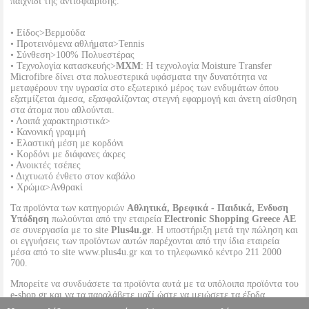
παιχνίδι της αντισφαίρισης.
• Είδος>Βερμούδα
• Προτεινόμενα αθλήματα>Tennis
• Σύνθεση>100% Πολυεστέρας
• Τεχνολογία κατασκευής>
MXM
: Η τεχνολογία Moisture Transfer
Microfibre δίνει στα πολυεστερικά υφάσματα την δυνατότητα να
μεταφέρουν την υγρασία στο εξωτερικό μέρος των ενδυμάτων όπου
εξατμίζεται άμεσα, εξασφαλίζοντας στεγνή εφαρμογή και άνετη αίσθηση
στα άτομα που αθλούνται.
• Λοιπά χαρακτηριστικά>
• Κανονική γραμμή
• Ελαστική μέση με κορδόνι
• Κορδόνι με διάφανες άκρες
• Ανοικτές τσέπες
• Διχτυωτό ένθετο στον καβάλο
• Χρώμα>Ανθρακί
Τα προϊόντα των κατηγοριών
Αθλητικά, Βρεφικά - Παιδικά, Ενδυση
Υπόδηση
πωλούνται από την εταιρεία
Electronic Shopping Greece ΑΕ
σε συνεργασία με το site
Plus4u.gr
. Η υποστήριξη μετά την πώληση και
οι εγγυήσεις των προϊόντων αυτών παρέχονται από την ίδια εταιρεία
μέσα από το site www.plus4u.gr και το τηλεφωνικό κέντρο 211 2000
700.
Μπορείτε να συνδυάσετε τα προϊόντα αυτά με τα υπόλοιπα προϊόντα του
e-shop.gr και να τα παραλάβετε μαζί ώστε να μειώσετε τα έξοδα
αποστολής. Μπορείτε επίσης να παραλάβετε από οποιοδήποτε eshop