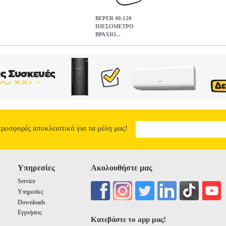
BEPER 40.120
ΠΙΕΣΟΜΕΤΡΟ
ΒΡΑΧΙΟ...
ΤΡΟ ΒΡΑΧΙΟΝΑ
HAP.174959
HAP.174959
BEPER
BEPER
ΠΙΕΣΟ
ρόληψη είναι η καλύτερη θεραπεία. Με το ψηφιακό πιεσόμετρο μπ
ηριακή σας πίεση και τη γενική πορεία της υγείας σας. Το πιεσόμετρο
βοηθά να καταγράφετε την εξέλιξή σας στο χρόνο. Η μεγάλη και ευα
 ακανόνιστων καρδιακών παλμών • Μέσο όρο τελευταίων 3 αποτελεσμ
εις: 8, 7 x 13, 7 x 4 εκ • Μνήμη έως 120 μετρήσεις • Λειτουργεί με
ρο που σας προσφέρει άμεση και ακριβή πληροφόρηση για την πίεσή σ
ΠΙΕΣΟΜΕΤΡΟ ΒΡΑΧΙΟΝΑ
27.90
προσφορές αποκλειστικά για τα μέλη μας!
Υπηρεσίες
Ακολουθήστε μας
Service
Υπηρεσίες
Downloads
Εγγυήσεις
Κατεβάστε το app μας!