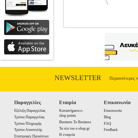
BEPER 40.120 ΠΙΕΣΟΜΕ
•BEPER στην κατηγορία ΠΙΕΣΟΜΕΤΡΑ Η π
το σπίτι να παρακολουθείτε την αρτ
μετρήσεων, ενώ η μνήμη 120 ημερών σας 
Διαστολική πίεση • Σφυγμούς • Ένδειξη
μπαταρίας Χαρακτηριστικά: • Διαστάσ
αξιόπιστο και εύχρηστο πιεσόμετ
NEWSLETTER
Περισσότερες 
Παραγγελίες
Εταιρία
Επικοινωνία
Εξέλιξη Παραγγελίας
Καταστήματα e-
Επικοινωνία
shop points
Τρόποι Παραγγελίας
Blog
Business To Business
Τρόποι Πληρωμής
FAQ
Τα νέα του e-shop.gr
Τρόποι Αποστολής
Feedback
Η εταιρεία
Επιστροφές Προιόντων