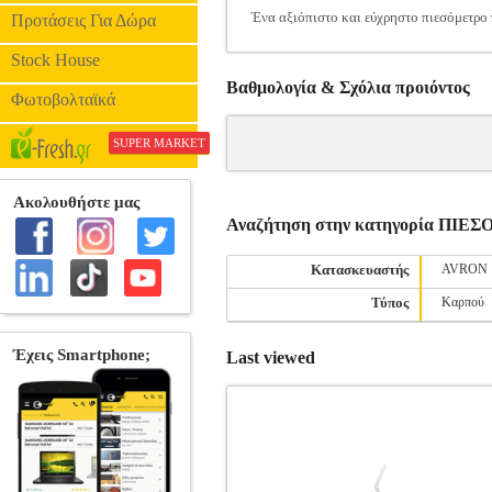
Ένα αξιόπιστο και εύχρηστο πιεσόμετρο 
Προτάσεις Για Δώρα
Stock House
Βαθμολογία & Σχόλια προιόντος
Φωτοβολταϊκά
SUPER MARKET
Αναζήτηση στην κατηγορία ΠΙΕ
Κατασκευαστής
AVRON
Τύπος
Καρπού
Last viewed