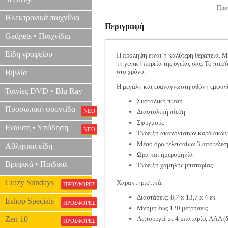
Προτ
Ηλεκτρονικά παιχνίδια
Περιγραφή
Gadgets • Παιχνίδια
Είδη γραφείου
Η πρόληψη είναι η καλύτερη θεραπεία. Μ
τη γενική πορεία της υγείας σας. Το πιε
στο χρόνο.
Βιβλία
Η μεγάλη και ευανάγνωστη οθόνη εμφανί
Ταινίες DVD • Blu Ray
Συστολική πίεση
Προσωπική φροντίδα
ΝΕΟ
Διαστολική πίεση
Σφυγμούς
Ενδυση • Υπόδηση
ΝΕΟ
Ένδειξη ακανόνιστων καρδιακώ
Μέσο όρο τελευταίων 3 αποτελε
Αθλητικά είδη
Ώρα και ημερομηνία
Βρεφικά • Παιδικά
Ένδειξη χαμηλής μπαταρίας
Crazy Sundays
Χαρακτηριστικά:
ΠΡΟΣΦΟΡΕΣ
Διαστάσεις: 8,7 x 13,7 x 4 εκ
Eshop Specials
ΠΡΟΣΦΟΡΕΣ
Μνήμη έως 120 μετρήσεις
Zen 10
Λειτουργεί με 4 μπαταρίες AAA (
ΠΡΟΣΦΟΡΕΣ