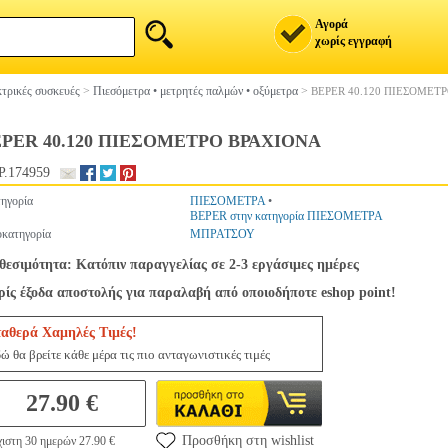
Αγορά
χωρίς εγγραφή
τρικές συσκευές
>
Πιεσόμετρα • μετρητές παλμών • οξύμετρα
>
BEPER 40.120 ΠΙΕΣΟΜΕΤ
PER 40.120 ΠΙΕΣΟΜΕΤΡΟ ΒΡΑΧΙΟΝΑ
.174959
ηγορία
ΠΙΕΣΟΜΕΤΡΑ
•
BEPER στην κατηγορία ΠΙΕΣΟΜΕΤΡΑ
κατηγορία
ΜΠΡΑΤΣΟΥ
θεσιμότητα: Κατόπιν παραγγελίας σε 2-3 εργάσιμες ημέρες
ίς έξοδα αποστολής για παραλαβή από οποιοδήποτε eshop point!
ταθερά Χαμηλές Τιμές!
ώ θα βρείτε κάθε μέρα τις πιο ανταγωνιστικές τιμές
27.90 €
Προσθήκη στη wishlist
ιστη 30 ημερών 27.90 €