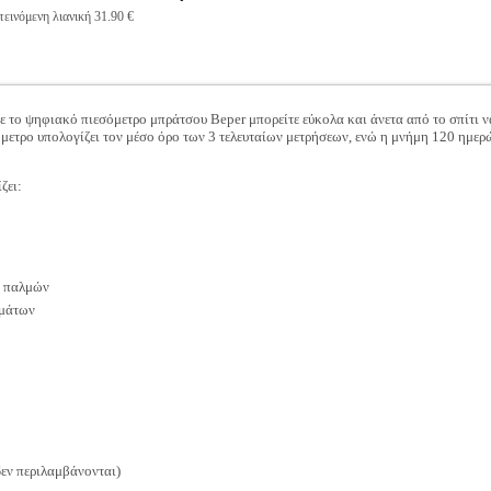
εινόμενη λιανική 31.90 €
ε το ψηφιακό πιεσόμετρο μπράτσου Beper μπορείτε εύκολα και άνετα από το σπίτι ν
σόμετρο υπολογίζει τον μέσο όρο των 3 τελευταίων μετρήσεων, ενώ η μνήμη 120 ημερ
ζει:
ν παλμών
σμάτων
δεν περιλαμβάνονται)