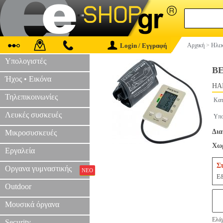
Login / Εγγραφή
Αρχική
>
Ηλεκ
Υπολογιστές
BE
Ήχος • Εικόνα
HAP
Τηλεπικοινωνίες
Κατ
Λευκές συσκευές
Υπο
Δια
Μικροσυσκευές
Χωρ
Εργαλεία
Σ
Οργανα γυμναστικής
ΝΕΟ
Εδ
Outdoor
Μουσικά όργανα
Ελάχ
Security