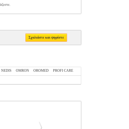
άζεστε.
Σχολιάστε και ψηφίστε
NEDIS
OMRON
OROMED
PROFI CARE