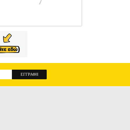
ΜΕΤΡΑ
Κατηγορία: ΠΙΕΣΟΜΕΤΡΑ
ράτσου Beper μπορείτε εύκολα και άνετα από
 υπολογίζει τον μέσο όρο των 3 τελευταίων
νάγνωστη οθόνη εμφανίζει: • Συστολική πίεση •
άτων • Ώρα και ημερομηνία • Ένδειξη χαμηλής
 4 μπαταρίες AAA (δεν περιλαμβάνονται) Ένα
ας, όποτε το χρειάζεστε.
BEPER 40.120