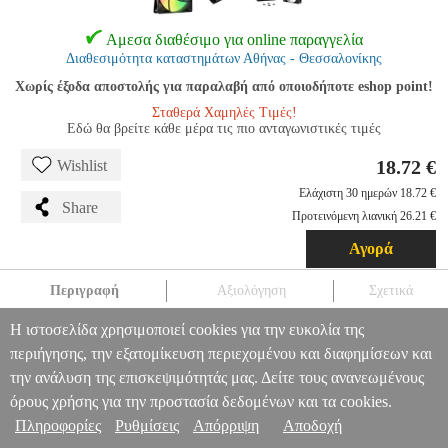
Αμεσα διαθέσιμο για online παραγγελία
Διαθεσιμότητα καταστημάτων Αθήνας - Θεσσαλονίκης
Χωρίς έξοδα αποστολής για παραλαβή από οποιοδήποτε eshop point!
Σταθερά Χαμηλές Τιμές!
Εδώ θα βρείτε κάθε μέρα τις πιο ανταγωνιστικές τιμές
18.72 €
Wishlist
Ελάχιστη 30 ημερών 18.72 €
Share
Προτεινόμενη λιανική 26.21 €
Αγορά
Περιγραφή
Αξιολόγηση
Σχετικά
Η ιστοσελίδα χρησιμοποιεί cookies για την ευκολία της
BE QUIET LIGHT WINGS LX 120MM PWM BLACK
PER.260260
PER.260260
BE QUIET
BE QUIET
ΑΝΕΜΙΣΤΗΡΑΣ
περιήγησης, την εξατομίκευση περιεχομένου και διαφημίσεων και
ΚΟΥΤΙΟΥ
BE QUIET LIGHT WINGS LX 120MM PWM BLACK
την ανάλυση της επισκεψιμότητάς μας. Δείτε τους ανανεωμένους
Πληροφορίες & Υπηρεσίες >
18.72
όρους χρήσης για την προστασία δεδομένων και τα cookies.
Πληροφορίες
Ρυθμίσεις
Απόρριψη
Αποδοχή