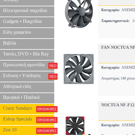
Ηλεκτρονικά παιχνίδια
Κατηγορία:
ΑΝΕΜΙΣ
Gadgets • Παιχνίδια
Χαρακτηριστικά:
14
Είδη γραφείου
Βιβλία
FAN NOCTUA NF
Ταινίες DVD • Blu Ray
Προσωπική φροντίδα
ΝΕΟ
Κατηγορία:
ΑΝΕΜΙΣ
Ενδυση • Υπόδηση
ΝΕΟ
Ανεμιστήρας 140 χιλιο
Αθλητικά είδη
Βρεφικά • Παιδικά
NOCTUA NF-F1
Crazy Sundays
ΠΡΟΣΦΟΡΕΣ
Eshop Specials
ΠΡΟΣΦΟΡΕΣ
Κατηγορία:
ΑΝΕΜΙΣ
Zen 10
ΠΡΟΣΦΟΡΕΣ