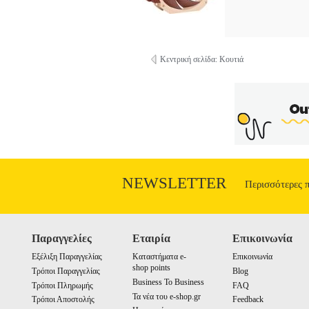
Κεντρική σελίδα: Κουτιά
NEWSLETTER
Περισσότερες 
Παραγγελίες
Εταιρία
Επικοινωνία
Εξέλιξη Παραγγελίας
Καταστήματα e-
Επικοινωνία
shop points
Τρόποι Παραγγελίας
Blog
Business To Business
Τρόποι Πληρωμής
FAQ
Τα νέα του e-shop.gr
Τρόποι Αποστολής
Feedback