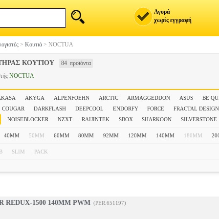
Αγορά
χωρίς εγγραφή
ογιστές
>
Κουτιά
>
NOCTUA
ΤΗΡΑΣ ΚΟΥΤΙΟΥ
84 προϊόντα
στής
NOCTUA
AKASA
AKYGA
ALPENFOEHN
ARCTIC
ARMAGGEDDON
ASUS
BE QU
COUGAR
DARKFLASH
DEEPCOOL
ENDORFY
FORCE
FRACTAL DESIG
NOISEBLOCKER
NZXT
RAIJINTEK
SBOX
SHARKOON
SILVERSTONE
40MM
50MM
60MM
80MM
92MM
120MM
140MM
180MM
2
B
SLIM
PACK
R REDUX-1500 140MM PWM
(PER.651197)