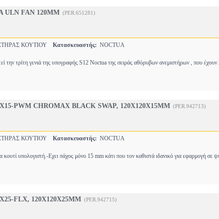
A ULN FAN 120MM
(PER.651281)
ΤΗΡΑΣ ΚΟΥΤΙΟΥ
Κατασκευαστής:
NOCTUA
 την τρίτη γενιά της υπογραφής S12 Noctua της σειράς αθόρυβων ανεμιστήρων , που έχουν
2X15-PWM CHROMAX BLACK SWAP, 120X120X15MM
(PER.942713)
ΤΗΡΑΣ ΚΟΥΤΙΟΥ
Κατασκευαστής:
NOCTUA
 κουτί υπολογιστή.-Εχει πάχος μόνο 15 mm κάτι που τον καθιστά ιδανικό για εφαρμογή σε
X25-FLX, 120X120X25MM
(PER.942715)