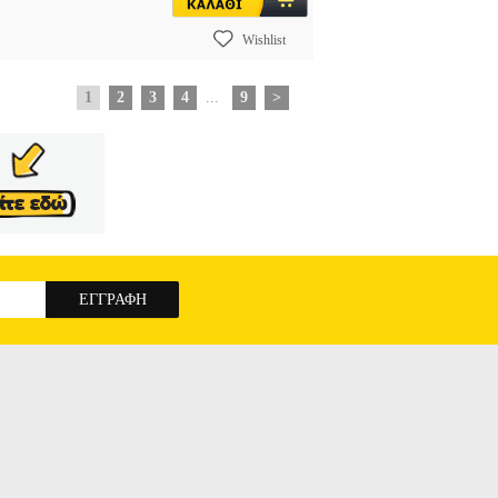
Wishlist
1
2
3
4
...
9
>