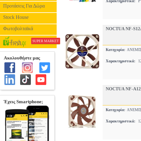
Χαρακτηριστικά:
PW
Προτάσεις Για Δώρα
Stock House
Φωτοβολταϊκά
NOCTUA NF-S12
SUPER MARKET
Κατηγορία:
ΑΝΕΜΙΣ
Χαρακτηριστικά:
1
NOCTUA NF-A12
Κατηγορία:
ΑΝΕΜΙΣ
Χαρακτηριστικά:
1