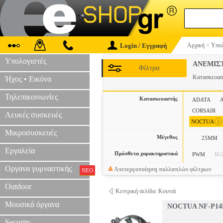
Login / Εγγραφή
Αρχική
>
Υπολ
Υπολογιστές
ΑΝΕΜΙΣ
Φίλτρα
Κατασκευα
Ήχος • Εικόνα
Τηλεπικοινωνίες
Κατασκευαστής
ADATA
CORSAIR
Λευκές συσκευές
x
NOCTUA
Μικροσυσκευές
Μέγεθος
25MM
Εργαλεία
Πρόσθετα χαρακτηριστικά
PWM
RG
Οργανα γυμναστικής
Απενεργοποίηση πολλαπλών φίλτρων
ΝΕΟ
Outdoor
Κεντρική σελίδα: Κουτιά
Μουσικά όργανα
NOCTUA NF-P14
Security