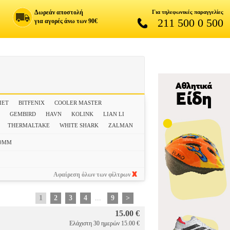
Δωρεάν αποστολή
Για τηλεφωνικές παραγγελίες
211 500 0 500
για αγορές άνω των 90€
IET
BITFENIX
COOLER MASTER
N
GEMBIRD
HAVN
KOLINK
LIAN LI
THERMALTAKE
WHITE SHARK
ZALMAN
00MM
Αφαίρεση όλων των φίλτρων
1
2
3
4
...
9
>
15.00 €
Ελάχιστη 30 ημερών 15.00 €