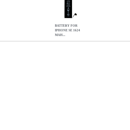
BATTERY FOR
IPHONE SE 1624
MAH...
MAH POLYMER BLUE STAR HQ
TEL.085475
TEL.085475
BLUE 
FOR IPHONE SE 1624 MAH POLYMER BLUE STAR HQ
9.70
10
1
1