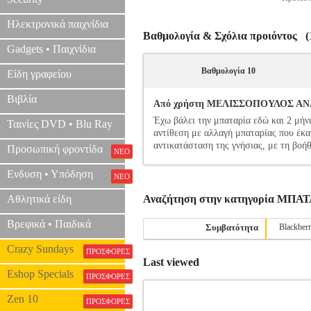
Ηλεκτρονικά παιχνίδια
Βαθμολογία & Σχόλια προιόντος (1
Gadgets • Παιχνίδια
Βαθμολογία 10
Είδη γραφείου
Βιβλία
Από χρήστη ΜΕΛΙΣΣΟΠΟΥΛΟΣ ΑΝΑΣΤ
Έχω βάλει την μπαταρία εδώ και 2 μήν
Ταινίες DVD • Blu Ray
αντίθεση με αλλαγή μπαταρίας που έκα
αντικατάσταση της γνήσιας, με τη βοήθ
Προσωπική φροντίδα
ΝΕΟ
Ενδυση • Υπόδηση
ΝΕΟ
Αθλητικά είδη
Αναζήτηση στην κατηγορία ΜΠΑ
Βρεφικά • Παιδικά
Συμβατότητα
Blackber
Crazy Sundays
ΠΡΟΣΦΟΡΕΣ
Last viewed
Eshop Specials
ΠΡΟΣΦΟΡΕΣ
Zen 10
ΠΡΟΣΦΟΡΕΣ