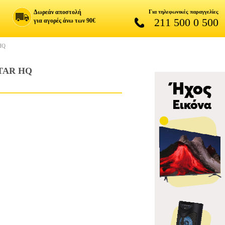
Δωρεάν αποστολή
Για τηλεφωνικές παραγγελίες
211 500 0 500
για αγορές άνω των 90€
HQ
TAR HQ