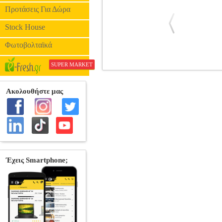
Προτάσεις Για Δώρα
Stock House
Φωτοβολταϊκά
SUPER MARKET
BATTERY FOR IPHONE SE 1624 