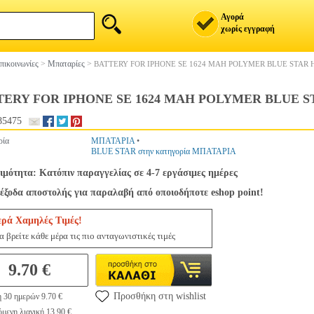
Αγορά
χωρίς εγγραφή
πικοινωνίες
>
Μπαταρίες
>
BATTERY FOR IPHONE SE 1624 MAH POLYMER BLUE STAR 
TERY FOR IPHONE SE 1624 MAH POLYMER BLUE S
85475
ρία
ΜΠΑΤΑΡΙΑ
•
BLUE STAR στην κατηγορία ΜΠΑΤΑΡΙΑ
ιμότητα: Κατόπιν παραγγελίας σε 4-7 εργάσιμες ημέρες
έξοδα αποστολής για παραλαβή από οποιοδήποτε eshop point!
ερά Χαμηλές Τιμές!
 βρείτε κάθε μέρα τις πιο ανταγωνιστικές τιμές
9.70 €
Προσθήκη στη wishlist
 30 ημερών 9.70 €
μενη λιανική 13.90 €