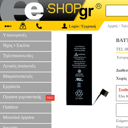
Login / Εγγραφή
Αρχική
>
Τηλε
Υπολογιστές
BAT
Ήχος • Εικόνα
TEL.0
Τηλεπικοινωνίες
Κατηγο
Λευκές συσκευές
Διαθεσ
Μικροσυσκευές
Χωρίς 
Εργαλεία
Σταθ
Εδώ θα
Οργανα γυμναστικής
ΝΕΟ
Outdoor
Μουσικά όργανα
Ελάχιστη
Security
Προτεινό