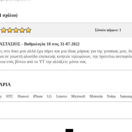
 σχόλιο)
Σύνολο ψήφων: 1
ΑΣΙΟΣ - Βαθμολογία 10 στις 31-07-2022
ες στο δικο μου αλλά έχω πάρει και μια ίδιας μάρκας για της γυναίκας μου,
να σε γνωστή αλυσίδα επισκευής κινητών τηλεφώνων, την προτείνω ανεπιφύλ
εια ενός βίντεο από το YT την αλλάζετε μόνοι σας.
ΤΑΡΙΑ
ry
HTC
Huawei
iPhone
LG
Lenovo
Microsoft
Motorola
Nokia
Samsun