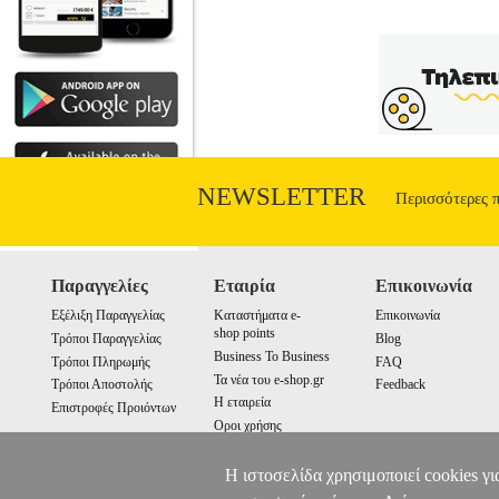
NEWSLETTER
Περισσότερες 
Παραγγελίες
Εταιρία
Επικοινωνία
Εξέλιξη Παραγγελίας
Καταστήματα e-
Επικοινωνία
shop points
Τρόποι Παραγγελίας
Blog
Business To Business
Τρόποι Πληρωμής
FAQ
Τα νέα του e-shop.gr
Τρόποι Αποστολής
Feedback
Η εταιρεία
Επιστροφές Προιόντων
Οροι χρήσης
Cookies
Η ιστοσελίδα χρησιμοποιεί cookies γι