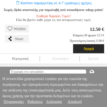
Κατόπιν παραγγελίας σε 4-7 εργάσιμες ημέρες
Χωρίς έξοδα αποστολής για παραλαβή από οποιοδήποτε eshop point!
Σταθερά Χαμηλές Τιμές!
Εδώ θα βρείτε κάθε μέρα τις πιο ανταγωνιστικές τιμές
12.50 €
Wishlist
Ελάχιστη 30 ημερών 12.5 €
Share
Προτεινόμενη λιανική 13.00 €
Αγορά
Περιγραφή
Αξιολόγηση
Σχετικά
BATTERY FOR IPHONE 7 1960 MAH POLYMER BLUE STAR
HQ
TEL.085471
TEL.085471
BLUE STAR
BLUE STAR
ΜΠΑΤΑΡΙΑ
BATTERY FOR IPHONE 7 1960 MAH POLYMER
Η ιστοσελίδα χρησιμοποιεί cookies για την ευκολία της
Πληροφορίες & Υπηρεσίες >
BLUE STAR HQ
περιήγησης, την εξατομίκευση περιεχομένου και διαφημίσεων και
12.50
την ανάλυση της επισκεψιμότητάς μας. Δείτε τους ανανεωμένους
όρους χρήσης για την προστασία δεδομένων και τα cookies.
Πληροφορίες
Ρυθμίσεις
Απόρριψη
Αποδοχή