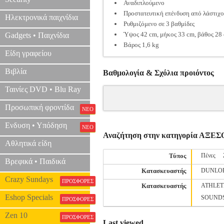
Αναδιπλούμενο
Προστατευτική επένδυση από λάστιχο
Ηλεκτρονικά παιχνίδια
Ρυθμιζόμενο σε 3 βαθμίδες
Ύψος 42 cm, μήκος 33 cm, βάθος 28
Gadgets • Παιχνίδια
Βάρος 1,6 kg
Είδη γραφείου
Βιβλία
Βαθμολογία & Σχόλια προιόντος
Ταινίες DVD • Blu Ray
Προσωπική φροντίδα
ΝΕΟ
Ενδυση • Υπόδηση
ΝΕΟ
Αναζήτηση στην κατηγορία Α
Αθλητικά είδη
Τύπος
Πένες
Βρεφικά • Παιδικά
Κατασκευαστής
DUNLO
Crazy Sundays
ΠΡΟΣΦΟΡΕΣ
Κατασκευαστής
ATHLET
Eshop Specials
SOUND
ΠΡΟΣΦΟΡΕΣ
Zen 10
ΠΡΟΣΦΟΡΕΣ
Last viewed