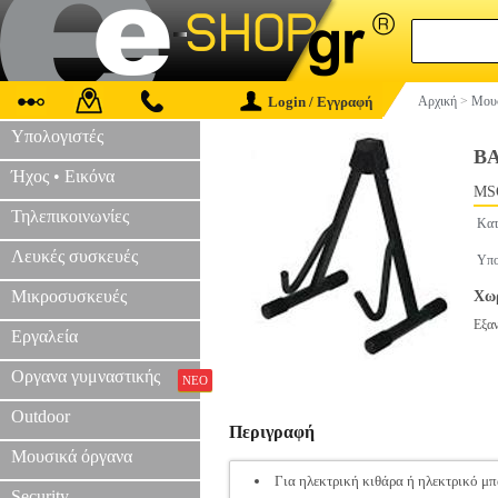
Login / Εγγραφή
Αρχική
>
Μουσ
Υπολογιστές
Β
Ήχος • Εικόνα
MS
Τηλεπικοινωνίες
Κατ
Λευκές συσκευές
Υπο
Μικροσυσκευές
Χωρ
Εξα
Εργαλεία
Οργανα γυμναστικής
ΝΕΟ
Outdoor
Περιγραφή
Μουσικά όργανα
Για ηλεκτρική κιθάρα ή ηλεκτρικό μ
Security