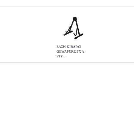
ΒΑΣΗ ΚΙΘΑΡΑΣ
GEWAPURE FX A-
STY...
STYLE ΓΙΑ ΗΛΕΚΤΡΙΚΗ ΚΙΘΑΡΑ/ΜΠΑΣΟ
MSC.000361
MSC.00
ΘΑΡΑΣ-ΜΠΑΣΟΥ •GEWA στην κατηγορία ΑΞΕΣΟΥΑΡ ΚΙΘΑΡΑΣ-ΜΠΑΣ
κή επένδυση από λάστιχο • Ρυθμιζόμενο σε 3 βαθμίδες • Ύψος 42 cm
 ΚΙΘΑΡΑΣ GEWAPURE FX A-STYLE ΓΙΑ ΗΛΕΚΤΡΙΚΗ ΚΙΘΑ
0