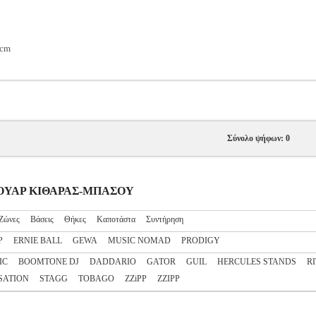
 cm
Σύνολο ψήφων: 0
ΞΕΣΟΥΑΡ ΚΙΘΑΡΑΣ-ΜΠΑΣΟΥ
Ζώνες
Βάσεις
Θήκες
Καποτάστα
Συντήρηση
P
ERNIE BALL
GEWA
MUSIC NOMAD
PRODIGY
IC
BOOMTONE DJ
DADDARIO
GATOR
GUIL
HERCULES STANDS
R
SATION
STAGG
TOBAGO
ZZiPP
ZZIPP