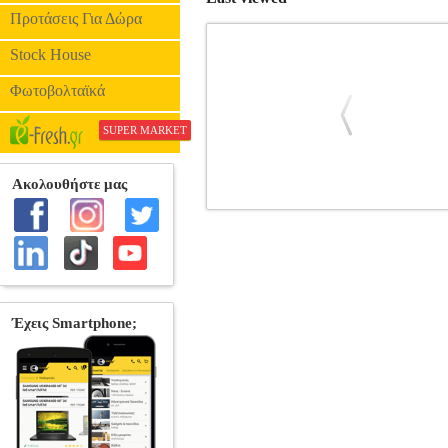
Προτάσεις Για Δώρα
Stock House
Φωτοβολταϊκά
SUPER MARKET
ΒΑΣΗ ΚΙΘΑΡΑΣ GEWAPURE FX A-
ΜΠΑΣΟΥ
Κατηγορία: ΑΞΕΣΟΥΑΡ ΚΙ
μπάσο • Αναδιπλούμενο • Προστατευτι
ΒΑΣΗ