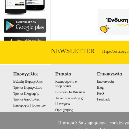
NEWSLETTER
Περισσότερες 
Παραγγελίες
Εταιρία
Επικοινωνία
Εξέλιξη Παραγγελίας
Καταστήματα e-
Επικοινωνία
shop points
Τρόποι Παραγγελίας
Blog
Business To Business
Τρόποι Πληρωμής
FAQ
Τα νέα του e-shop.gr
Τρόποι Αποστολής
Feedback
Η εταιρεία
Επιστροφές Προιόντων
Οροι χρήσης
Cookies
Η ιστοσελίδα χρησιμοποιεί cookies γι