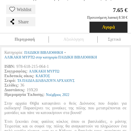
7.65 €
Wishlist
Προτεινόμενη λιανική 8.50 €
Share
Αγορά
Περιγραφή
Αξιολόγηση
Σχετικά
Κατηγορία:
•
ΠΑΙΔΙΚΗ ΒΙΒΛΙΟΘΗΚΗ
ΑΛΙΚΑΚΗ ΜΥΡΤΩ στην κατηγορία ΠΑΙΔΙΚΗ ΒΙΒΛΙΟΘΗΚΗ
ISBN:
978-618-215-064-1
Συγγραφέας:
ΑΛΙΚΑΚΗ ΜΥΡΤΩ
Εκδοτικός οίκος:
ΚΑΚΤΟΣ
Σειρά:
ΤΑ ΠΑΙΔΙΑ ΔΙΑΒΑΖΟΥΝ ΑΡΧΑΙΟΥΣ
Σελίδες:
36
Διαστάσεις:
19Χ20
Ημερομηνία Έκδοσης:
Νοέμβριος
2022
Στην αρχαία Θήβα καταφτάνει ο θεός Διόνυσος που διψάει για
εκδίκηση! Παρασέρνει τις γυναίκες της πόλης που μετατρέπονται σε
μαινάδες και πάνε να κατοικήσουν στα βουνά!
Έτσι ξεκινάει ένας φαύλος κύκλος όπου οι βασιλιάδες, ο μάντης
Τειρεσίας και οι σοφοί της πόλης θα αναγκαστούν να πληρώσουν ένα
πολύ μεγάλο τίμημα, μιας κι ο Κάδμος, ο βασιλιάς τους, περιέπεσε σε