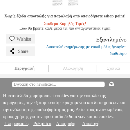
Χωρίς έξοδα αποστολής για παραλαβή από οποιοδήποτε eshop point!
Σταθερά Χαμηλές Τιμές!
Εδώ θα βρείτε κάθε μέρα τις πιο ανταγωνιστικές τιμές
Εξαντλημένο
Wishlist
Αποστολή ενημέρωσης με email μόλις ξαναγίνει
Share
διαθέσιμο
Περιγραφή
Αξιολόγηση
Σχετικά
BACH SONATA N.3 A-MAJ.
MSC.608389
MSC.608389
BRAUN
BRAUN
ΜΟΥΣΙΚΑ ΒΙΒΛΙΑ ΞΕΝΗ ΜΟΥΣΙΚΗ
BACH SONATA
N.3 A-MAJ.
Πληροφορίες & Υπηρεσίες >
Η ιστοσελίδα χρησιμοποιεί cookies για την ευκολία της
0
περιήγησης, την εξατομίκευση περιεχομένου και διαφημίσεων και
την ανάλυση της επισκεψιμότητάς μας. Δείτε τους ανανεωμένους
όρους χρήσης για την προστασία δεδομένων και τα cookies.
Πληροφορίες
Ρυθμίσεις
Απόρριψη
Αποδοχή