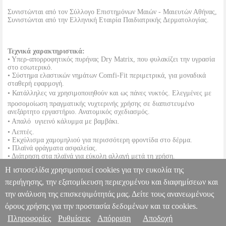
Συνιστώνται από τον Σύλλογο Επιστημόνων Μαιών - Μαιευτών Αθήνας,
Συνιστώνται από την Ελληνική Εταιρία Παιδιατρικής Δερματολογίας.
Τεχνικά χαρακτηριστικά:
• Υπερ-απορροφητικός πυρήνας Dry Matrix, που φυλακίζει την υγρασία
στο εσωτερικό.
• Σύστημα ελαστικών νημάτων Comfi-Fit περιμετρικά, για μοναδικά
σταθερή εφαρμογή.
• Κατάλληλες να χρησιμοποιηθούν και ως πάνες νυκτός. Ελεγμένες με
προσομοίωση πραγματικής νυχτερινής χρήσης σε διαπιστευμένο
ανεξάρτητο εργαστήριο. Ανατομικός σχεδιασμός.
• Απαλό  υγιεινό κάλυμμα με βαμβάκι.
• Λεπτές.
• Εκχύλισμα χαμομηλιού για περισσότερη φροντίδα στο δέρμα.
• Πλαϊνά φράγματα ασφαλείας.
• Διάτρηση στα πλαϊνά για εύκολη αλλαγή μετά τη χρήση.
• Δερματολογικά ελεγμένες.
Η ιστοσελίδα χρησιμοποιεί cookies για την ευκολία της
• 100% ανακυκλώσιμη συσκευασία / από 30% ανακυκλωμένο υλικό.
•
OEM:
89026
περιήγησης, την εξατομίκευση περιεχομένου και διαφημίσεων και
την ανάλυση της επισκεψιμότητάς μας. Δείτε τους ανανεωμένους
BABYLINO PANTS (COTTON SOFT) ECON UNI N5 10-
16KG/136 TEM
ANA.PNS0743
ANA.PNS0743
BABYLINO
όρους χρήσης για την προστασία δεδομένων και τα cookies.
BABYLINO
ΠΑΝΕΣ ΜΩΡΟΥ
Κατηγορία: ΠΑΝΕΣ ΜΩΡΟΥ
Πληροφορίες
Ρυθμίσεις
Απόρριψη
Αποδοχή
Πληροφορίες & Υπηρεσίες >
•BABYLINO στην κατηγορία ΠΑΝΕΣ ΜΩΡΟΥ Οι νέες πάνες-