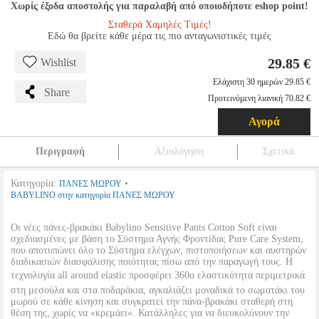
Χωρίς έξοδα αποστολής για παραλαβή από οποιοδήποτε eshop point!
Σταθερά Χαμηλές Τιμές!
Εδώ θα βρείτε κάθε μέρα τις πιο ανταγωνιστικές τιμές
29.85 €
Wishlist
Ελάχιστη 30 ημερών 29.85 €
Share
Προτεινόμενη λιανική 70.82 €
Αγορά
Περιγραφή
Αξιολόγηση
Σχετικά
Κατηγορία:
•
ΠΑΝΕΣ ΜΩΡΟΥ
BABYLINO στην κατηγορία ΠΑΝΕΣ ΜΩΡΟΥ
Οι νέες πάνες-βρακάκι Babylino Sensitive Pants Cotton Soft είναι
σχεδιασμένες με βάση το Σύστημα Αγνής Φροντίδας Pure Care System,
που αποτυπώνει όλο το Σύστημα ελέγχων, πιστοποιήσεων και αυστηρών
διαδικασιών διασφάλισης ποιότητας πίσω από την παραγωγή τους. Η
τεχνολογία all around elastic προσφέρει 360ο ελαστικότητα περιμετρικά
στη μεσούλα και στα ποδαράκια, αγκαλιάζει μοναδικά το σωματάκι του
μωρού σε κάθε κίνηση και συγκρατεί την πάνα-βρακάκι σταθερή στη
θέση της, χωρίς να «κρεμάει». Κατάλληλες για να διευκολύνουν την