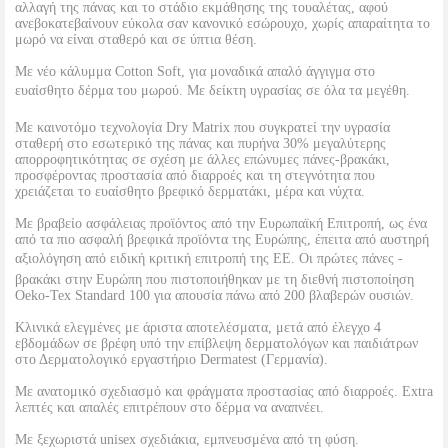
αλλαγή της πάνας και το στάδιο εκμάθησης της τουαλέτας, αφού
ανεβοκατεβαίνουν εύκολα σαν κανονικό εσώρουχο, χωρίς απαραίτητα το
μωρό να είναι σταθερό και σε ύπτια θέση.
Με νέο κάλυμμα Cotton Soft, για μοναδικά απαλό άγγιγμα στο
ευαίσθητο δέρμα του μωρού. Με δείκτη υγρασίας σε όλα τα μεγέθη.
Mε καινοτόμο τεχνολογία Dry Matrix που συγκρατεί την υγρασία
σταθερή στο εσωτερικό της πάνας και πυρήνα 30% μεγαλύτερης
απορροφητικότητας σε σχέση με άλλες επώνυμες πάνες-βρακάκι,
προσφέροντας προστασία από διαρροές και τη στεγνότητα που
χρειάζεται το ευαίσθητο βρεφικό δερματάκι, μέρα και νύχτα.
Με βραβείο ασφάλειας προϊόντος από την Ευρωπαϊκή Επιτροπή, ως ένα
από τα πιο ασφαλή βρεφικά προϊόντα της Ευρώπης, έπειτα από αυστηρή
αξιολόγηση από ειδική κριτική επιτροπή της ΕΕ. Οι πρώτες πάνες -
βρακάκι στην Ευρώπη που πιστοποιήθηκαν με τη διεθνή πιστοποίηση
Oeko-Tex Standard 100 για απουσία πάνω από 200 βλαβερών ουσιών.
Κλινικά ελεγμένες με άριστα αποτελέσματα, μετά από έλεγχο 4
εβδομάδων σε βρέφη υπό την επίβλεψη δερματολόγων και παιδιάτρων
στο Δερματολογικό εργαστήριο Dermatest (Γερμανία).
Με ανατομικό σχεδιασμό και φράγματα προστασίας από διαρροές. Extra
λεπτές και απαλές επιτρέπουν στο δέρμα να αναπνέει.
Με ξεχωριστά unisex σχεδιάκια, εμπνευσμένα από τη φύση.