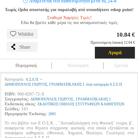
Αναμένεται νέα διαθεσιμότητα μετά τις 24-8
Χωρίς έξοδα αποστολής για παραλαβή από οποιοδήποτε eshop point!
Σταθερά Χαμηλές Τιμές!
Εδώ θα βρείτε κάθε μέρα τις πιο ανταγωνιστικές τιμές
10.84 €
Wishlist
Προτεινόμενη λιανική 12.04 €
Share
Αγορά
Περιγραφή
Αξιολόγηση
Σχετικά
Κατηγορία:
•
Α.Σ.Ε.Π.
ΔΗΜΟΠΟΥΛΟΣ ΓΙΩΡΓΟΣ, ΓΡΑΜΜΑΤΙΚΑΚΗΣ Ι. στην κατηγορία Α.Σ.Ε.Π.
ISBN:
960-8207-72-Χ
Συγγραφέας:
,
ΔΗΜΟΠΟΥΛΟΣ ΓΙΩΡΓΟΣ
ΓΡΑΜΜΑΤΙΚΑΚΗΣ Ι.
Εκδοτικός οίκος:
ΕΚΔΟΤΙΚΟΣ ΟΜΙΛΟΣ ΣΥΓΓΡΑΦΕΩΝ ΚΑΘΗΓΗΤΩΝ
Σελίδες:
143
Ημερομηνία Έκδοσης:
2005
Το νέο βιβλίο του Ε.Ο.Σ.Κ. , "Αυτοαξιολόγηση στη Φυσική" τευχος β΄,
αναφέρεται στα θέματα σύγχρονης φυσικής στα οποία εξετάζονται οι
υποψήφιοι καθηγητές (Φυσικοί, Χημικοί, Βιολόγοι, Γεωλόγοι) στο
Διαγωνισμό του Α.Σ.Ε.Π.