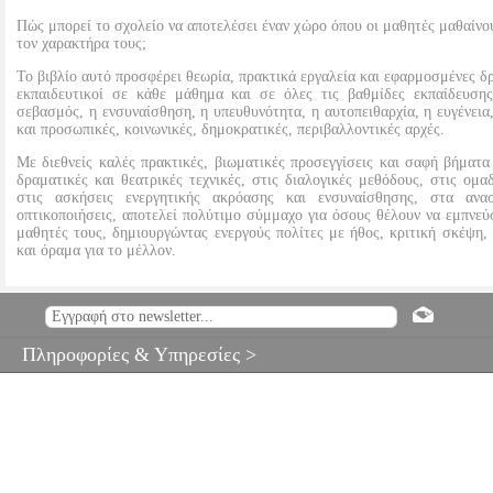
Πώς μπορεί το σχολείο να αποτελέσει έναν χώρο όπου οι μαθητές μαθαίν
τον χαρακτήρα τους;
Το βιβλίο αυτό προσφέρει θεωρία, πρακτικά εργαλεία και εφαρμοσμένες δρ
εκπαιδευτικοί σε κάθε μάθημα και σε όλες τις βαθμίδες εκπαίδευσης
σεβασμός, η ενσυναίσθηση, η υπευθυνότητα, η αυτοπειθαρχία, η ευγένεια,
και προσωπικές, κοινωνικές, δημοκρατικές, περιβαλλοντικές αρχές.
Με διεθνείς καλές πρακτικές, βιωματικές προσεγγίσεις και σαφή βήματα
δραματικές και θεατρικές τεχνικές, στις διαλογικές μεθόδους, στις ομα
στις ασκήσεις ενεργητικής ακρόασης και ενσυναίσθησης, στα ανασ
οπτικοποιήσεις, αποτελεί πολύτιμο σύμμαχο για όσους θέλουν να εμπνε
μαθητές τους, δημιουργώντας ενεργούς πολίτες με ήθος, κριτική σκέψη,
και όραμα για το μέλλον.
ΑΞΙΕΣ ΔΙΑΜΟΡΦΩΣΗ ΧΑΡΑΚΤΗΡΑ ΚΑΙ ΚΑΛΛΙΕΡΓΕΙΑ 
BKS.0378173
BKS.0378173
ΚΟΥΤΣΙΒΙΤΗ ΧΡΥΣΑΝΘΗ, 
ΠΕΡΤΣΙΝΙΔΟΥ ΚΥΡΙΑΚΗ
ΚΟΥΤΣΙΒΙΤΗ ΧΡΥΣΑΝΘΗ, ΜΑΡΙΝΟ
Πληροφορίες & Υπηρεσίες >
ΚΥΡΙΑΚΗ
ΕΚΠΑΙΔΕΥΣΗ
Κατηγορία: ΕΚΠ
•ΚΟΥΤΣΙΒΙΤΗ ΧΡΥΣΑΝΘΗ, ΜΑΡΙΝΟΣ ΑΝΔΡΕΑΣ, ΠΕΡΤΣΙΝΙΔΟΥ
ΕΚΠΑΙΔΕΥΣΗ ISBN: 978-960-612-657-4 Συγγραφέας: ΚΟΥΤΣ
ΑΝΔΡΕΑΣ, ΠΕΡΤΣΙΝΙΔΟΥ ΚΥΡΙΑΚΗ Εκδοτικός οίκος: ΓΡΗΓΟΡ
ΠΟΛΙΤΗ Σελίδες: 250 Διαστάσεις: 17Χ24 Ημερομηνία Έκδοσης:
ΕΦΑΡΜΟΓΕΣ ΜΕ ΔΙΔΑΚΤΙΚΕΣ ΔΡΑΣΤΗΡΙΟΤΗΤΕΣ ΣΤΗ ΣΧΟΛΙ
σχολείο να αποτελέσει έναν χώρο όπου οι μαθητές μαθαίνουν και