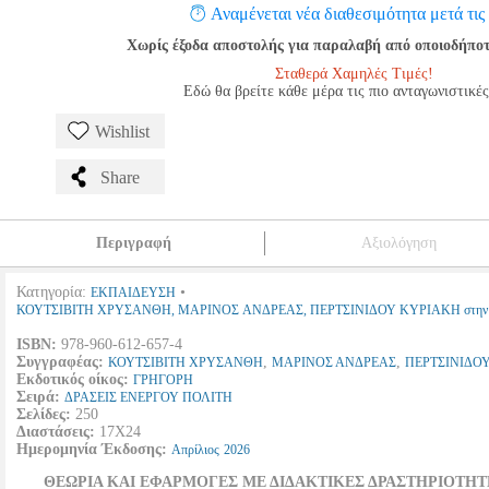
Αναμένεται νέα διαθεσιμότητα μετά τις
Χωρίς έξοδα αποστολής για παραλαβή από οποιοδήποτε
Σταθερά Χαμηλές Τιμές!
Εδώ θα βρείτε κάθε μέρα τις πιο ανταγωνιστικές
Wishlist
Share
Περιγραφή
Αξιολόγηση
Κατηγορία:
•
ΕΚΠΑΙΔΕΥΣΗ
ΚΟΥΤΣΙΒΙΤΗ ΧΡΥΣΑΝΘΗ, ΜΑΡΙΝΟΣ ΑΝΔΡΕΑΣ, ΠΕΡΤΣΙΝΙΔΟΥ ΚΥΡΙΑΚΗ στην 
ISBN:
978-960-612-657-4
Συγγραφέας:
,
,
ΚΟΥΤΣΙΒΙΤΗ ΧΡΥΣΑΝΘΗ
ΜΑΡΙΝΟΣ ΑΝΔΡΕΑΣ
ΠΕΡΤΣΙΝΙΔΟ
Εκδοτικός οίκος:
ΓΡΗΓΟΡΗ
Σειρά:
ΔΡΑΣΕΙΣ ΕΝΕΡΓΟΥ ΠΟΛΙΤΗ
Σελίδες:
250
Διαστάσεις:
17Χ24
Ημερομηνία Έκδοσης:
Απρίλιος
2026
ΘΕΩΡΙΑ ΚΑΙ ΕΦΑΡΜΟΓΕΣ ΜΕ ΔΙΔΑΚΤΙΚΕΣ ΔΡΑΣΤΗΡΙΟΤΗΤ