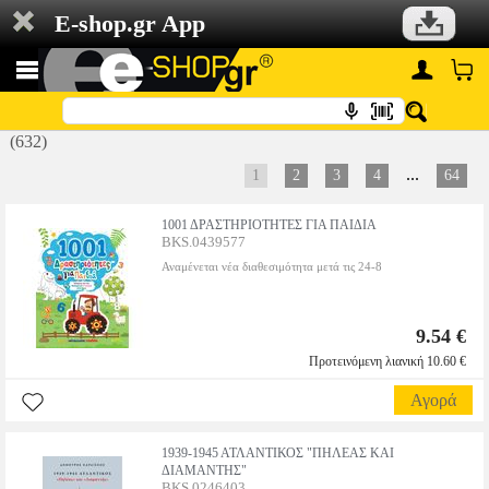
E-shop.gr App
(632)
...
1
2
3
4
64
1001 ΔΡΑΣΤΗΡΙΟΤΗΤΕΣ ΓΙΑ ΠΑΙΔΙΑ
BKS.0439577
Αναμένεται νέα διαθεσιμότητα μετά τις 24-8
9.54 €
Προτεινόμενη λιανική 10.60 €
Αγορά
1939-1945 ΑΤΛΑΝΤΙΚΟΣ "ΠΗΛΕΑΣ ΚΑΙ
ΔΙΑΜΑΝΤΗΣ"
BKS.0246403