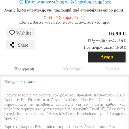
Κατόπιν παραγγελίας σε 2-3 εργάσιμες ημέρες
Χωρίς έξοδα αποστολής για παραλαβή από οποιοδήποτε eshop point!
Σταθερά Χαμηλές Τιμές!
Εδώ θα βρείτε κάθε μέρα τις πιο ανταγωνιστικές τιμές
16.90 €
Wishlist
Ελάχιστη 30 ημερών 16.9 €
Share
Προτεινόμενη λιανική 19.90 €
Αγορά
Περιγραφή
Αξιολόγηση
Σχετικά
Κατηγορία:
GAMES
Γράψτε ιστορία, παίρνοντας τον ρόλο του θρυλικού Ασσασσίνου, Ezio
Auditore Da Firenze, στο Assassin's Creed The Ezio Collection, που
περιλαμβάνει τα περιβόητα campaigns για ένα παίχτη καθώς και
πρόσθετο περιεχόμενο, για τα παιχνίδια "Assassin's Creed ΙΙ", "Assassin's
Creed Brotherhood", και "Assassin's Creed Revelations", με βελτιωμένα
γραφικά.
Ζήστε τη ζωή του Ezio, μάθετε τα μυστικά των Assassins και πάρτε