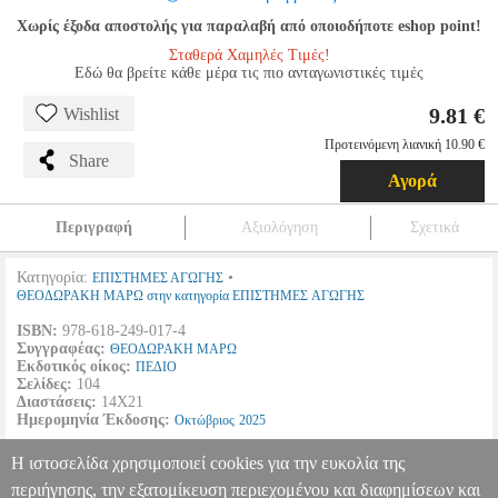
Χωρίς έξοδα αποστολής για παραλαβή από οποιοδήποτε eshop point!
Σταθερά Χαμηλές Τιμές!
Εδώ θα βρείτε κάθε μέρα τις πιο ανταγωνιστικές τιμές
9.81 €
Wishlist
Προτεινόμενη λιανική 10.90 €
Share
Αγορά
Περιγραφή
Αξιολόγηση
Σχετικά
Κατηγορία:
•
ΕΠΙΣΤΗΜΕΣ ΑΓΩΓΗΣ
ΘΕΟΔΩΡΑΚΗ ΜΑΡΩ στην κατηγορία ΕΠΙΣΤΗΜΕΣ ΑΓΩΓΗΣ
ISBN:
978-618-249-017-4
Συγγραφέας:
ΘΕΟΔΩΡΑΚΗ ΜΑΡΩ
Εκδοτικός οίκος:
ΠΕΔΙΟ
Σελίδες:
104
Διαστάσεις:
14Χ21
Ημερομηνία Έκδοσης:
Οκτώβριος
2025
«Η ανατροφή των παιδιών είναι η πιο γοητευτική πρόκληση. Θέλει
Η ιστοσελίδα χρησιμοποιεί cookies για την ευκολία της
Θάρρος, Ευγένεια και Αγάπη...»
περιήγησης, την εξατομίκευση περιεχομένου και διαφημίσεων και