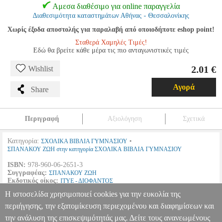
Αμεσα διαθέσιμο για online παραγγελία
Διαθεσιμότητα καταστημάτων Αθήνας - Θεσσαλονίκης
Χωρίς έξοδα αποστολής για παραλαβή από οποιοδήποτε eshop point!
Σταθερά Χαμηλές Τιμές!
Εδώ θα βρείτε κάθε μέρα τις πιο ανταγωνιστικές τιμές
2.01 €
Wishlist
Αγορά
Share
Περιγραφή
Αξιολόγηση
Σχετικά
Κατηγορία:
•
ΣΧΟΛΙΚΑ ΒΙΒΛΙΑ ΓΥΜΝΑΣΙΟΥ
ΣΠΑΝΑΚΟΥ ΖΩΗ στην κατηγορία ΣΧΟΛΙΚΑ ΒΙΒΛΙΑ ΓΥΜΝΑΣΙΟΥ
ISBN:
978-960-06-2651-3
Συγγραφέας:
ΣΠΑΝΑΚΟΥ ΖΩΗ
Εκδοτικός οίκος:
ΙΤΥΕ - ΔΙΟΦΑΝΤΟΣ
Σελίδες:
94
Η ιστοσελίδα χρησιμοποιεί cookies για την ευκολία της
Διαστάσεις:
21Χ28
Ημερομηνία Έκδοσης:
2012
περιήγησης, την εξατομίκευση περιεχομένου και διαφημίσεων και
την ανάλυση της επισκεψιμότητάς μας. Δείτε τους ανανεωμένους
ΑΡΧΑΙΑ ΕΛΛΗΝΙΚΑ ΗΡΟΔΟΤΟΥ ΙΣΤΟΡΙΕΣ Α ΓΥΜΝΑΣΙΟΥ