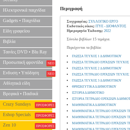
Περιγραφή
Ηλεκτρονικά παιχνίδια
Gadgets • Παιχνίδια
Συγγραφέας:
ΣΥΛΛΟΓΙΚΟ ΕΡΓΟ
Εκδοτικός οίκος:
ΙΤΥΕ - ΔΙΟΦΑΝΤΟΣ
Είδη γραφείου
Ημερομηνία Έκδοσης:
2022
Σύνολο βιβλίων 15 τεμάχια.
Βιβλία
Περιέχονται τα βιβλία:
Ταινίες DVD • Blu Ray
ΓΛΩΣΣΑ ΤΕΥΧΟΣ 1 Δ ΔΗΜΟΤΙΚΟΥ
Προσωπική φροντίδα
ΓΛΩΣΣΑ ΤΕΤΡΑΔΙΟ ΕΡΓΑΣΙΩΝ ΤΕΥΧΟΣ 
ΝΕΟ
ΓΛΩΣΣΑ ΤΕΥΧΟΣ 2 Δ ΔΗΜΟΤΙΚΟΥ
Ενδυση • Υπόδηση
ΝΕΟ
ΓΛΩΣΣΑ ΤΕΤΡΑΔΙΟ ΕΡΓΑΣΙΩΝ ΤΕΥΧΟΣ 
ΓΛΩΣΣΑ ΤΕΥΧΟΣ 3 Δ ΔΗΜΟΤΙΚΟΥ
Αθλητικά είδη
ΘΡΗΣΚΕΥΤΙΚΑ Δ ΔΗΜΟΤΙΚΟΥ
ΙΣΤΟΡΙΑ Δ ΔΗΜΟΤΙΚΟ
Βρεφικά • Παιδικά
ΙΣΤΟΡΙΑ ΤΕΤΡΑΔΙΟ ΕΡΓΑΣΙΩΝ Δ ΔΗΜΟ
Crazy Sundays
ΜΑΘΗΜΑΤΙΚΑ Δ ΔΗΜΟΤΙΚΟΥ
ΠΡΟΣΦΟΡΕΣ
ΜΑΘΗΜΑΤΙΚΑ ΤΕΤΡΑΔΙΟ ΕΡΓΑΣΙΩΝ Τ
Eshop Specials
ΠΡΟΣΦΟΡΕΣ
ΜΑΘΗΜΑΤΙΚΑ ΤΕΤΡΑΔΙΟ ΕΡΓΑΣΙΩΝ Τ
ΜΑΘΗΜΑΤΙΚΑ ΤΕΤΡΑΔΙΟ ΕΡΓΑΣΙΩΝ Τ
Zen 10
ΠΡΟΣΦΟΡΕΣ
ΜΑΘΗΜΑΤΙΚΑ ΤΕΤΡΑΔΙΟ ΕΡΓΑΣΙΩΝ Τ