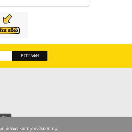
ΓΙΚΟ ΕΡΓΟ
ΣΧΟΛΙΚΑ ΠΑΚΕΤΑ
Κατηγορία:
ΟΓΙΚΟ ΕΡΓΟ Εκδοτικός οίκος: ΙΤΥΕ -
• ΓΛΩΣΣΑ ΤΕΥΧΟΣ 1 Δ ΔΗΜΟΤΙΚΟΥ • ΓΛΩΣΣΑ
ΩΣΣΑ ΤΕΤΡΑΔΙΟ ΕΡΓΑΣΙΩΝ ΤΕΥΧΟΣ 2 Δ
ΙΑ Δ ΔΗΜΟΤΙΚΟ • ΙΣΤΟΡΙΑ ΤΕΤΡΑΔΙΟ
ΡΓΑΣΙΩΝ ΤΕΥΧΟΣ 1 Δ ΔΗΜΟΤΙΚΟΥ •
 ΕΡΓΑΣΙΩΝ ΤΕΥΧΟΣ 3 Δ ΔΗΜΟΤΙΚΟΥ •
ΛΟΝΤΟΣ Δ ΔΗΜΟΤΙΚΟΥ • ΜΕΛΕΤΗ
α βιβλία.
ΑΡΣΑΚΕΙΟ Δ ΔΗΜΟΤΙΚΟΥ ΜΕ
αφημίσεων και την ανάλυση της