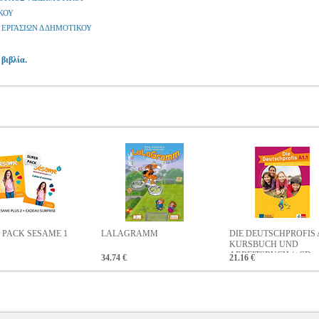
ΚΟΥ
ΕΡΓΑΣΙΩΝ Δ ΔΗΜΟΤΙΚΟΥ
.
 βιβλία
 PACK SESAME 1
LALAGRAMM
DIE DEUTSCHPROFIS 
KURSBUCH UND
ARBEITSBUCH (+CD
34.74 €
21.16 €
+ONLINE)