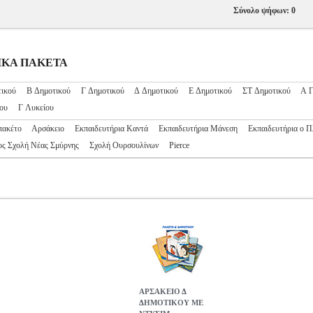
Σύνολο ψήφων: 0
ΟΛΙΚΑ ΠΑΚΕΤΑ
ικού
Β Δημοτικού
Γ Δημοτικού
Δ Δημοτικού
Ε Δημοτικού
ΣΤ Δημοτικού
Α Γ
ου
Γ Λυκείου
πακέτο
Αρσάκειο
Εκπαιδευτήρια Καντά
Εκπαιδευτήρια Μάνεση
Εκπαιδευτήρια ο 
ος Σχολή Νέας Σμύρνης
Σχολή Ουρσουλίνων
Pierce
ΑΡΣΑΚΕΙΟ Δ
ΔΗΜΟΤΙΚΟΥ ΜΕ