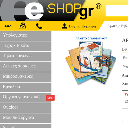
Login / Εγγραφή
Αρχική
>
Βιβλ
Υπολογιστές
Α
Ήχος • Εικόνα
BK
Τηλεπικοινωνίες
Κατ
Λευκές συσκευές
Υπο
Δια
Μικροσυσκευές
Χωρ
Εργαλεία
Σ
Οργανα γυμναστικής
ΝΕΟ
Εδ
Outdoor
Μουσικά όργανα
Security