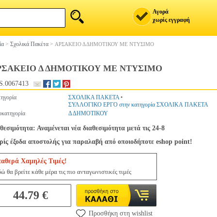
Αγορά
χωρίς εγγραφή
ία
>
Σχολικά Πακέτα
>
ΑΡΣΑΚΕΙΟ Δ ΔΗΜΟΤΙΚΟΥ ΜΕ ΝΤΥΣΙΜΟ
ΡΣΑΚΕΙΟ Δ ΔΗΜΟΤΙΚΟΥ ΜΕ ΝΤΥΣΙΜΟ
S.0067413
ηγορία
ΣΧΟΛΙΚΑ ΠΑΚΕΤΑ
•
ΣΥΛΛΟΓΙΚΟ ΕΡΓΟ στην κατηγορία ΣΧΟΛΙΚΑ ΠΑΚΕΤΑ
κατηγορία
Δ ΔΗΜΟΤΙΚΟΥ
θεσιμότητα: Αναμένεται νέα διαθεσιμότητα μετά τις 24-8
ίς έξοδα αποστολής για παραλαβή από οποιοδήποτε eshop point!
ταθερά Χαμηλές Τιμές!
ώ θα βρείτε κάθε μέρα τις πιο ανταγωνιστικές τιμές
44.79 €
Προσθήκη στη wishlist