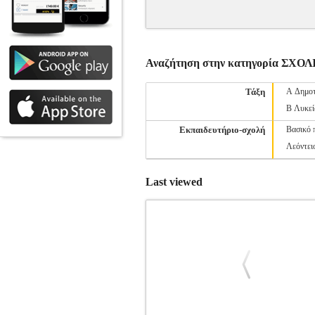
Αναζήτηση στην κατηγορία ΣΧ
Τάξη
Α Δημοτ
Β Λυκεί
Εκπαιδευτήριο-σχολή
Βασικό 
Λεόντει
Last viewed