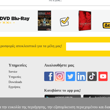
ΝΤΥΣΙΜ...
ΤΥΣΙΜΟ
BKS.0067413
BKS.0067413
ΣΥΛΛΟΓΙΚΟ ΕΡΓΟ
ΣΥΛΛΟ
ΕΡΓΟ στην κατηγορία ΣΧΟΛΙΚΑ ΠΑΚΕΤΑ Συγγραφέας: ΣΥΛΛ
 2022 Σύνολο βιβλίων 15 τεμάχια.Περιέχονται τα βιβλία: 
1 Δ ΔΗΜΟΤΙΚΟΥ • ΓΛΩΣΣΑ ΤΕΥΧΟΣ 2 Δ ΔΗΜΟΤΙΚΟΥ • ΓΛ
 3 Δ ΔΗΜΟΤΙΚΟΥ • ΘΡΗΣΚΕΥΤΙΚΑ Δ ΔΗΜΟΤΙΚΟΥ • ΙΣΤΟΡ
ΜΑΘΗΜΑΤΙΚΑ Δ ΔΗΜΟΤΙΚΟΥ • ΜΑΘΗΜΑΤΙΚΑ ΤΕΤΡΑΔΙΟ Ε
ΙΩΝ ΤΕΥΧΟΣ 2 Δ ΔΗΜΟΤΙΚΟΥ • ΜΑΘΗΜΑΤΙΚΑ ΤΕΤΡΑΔΙΟ
ΕΡΓΑΣΙΩΝ ΤΕΥΧΟΣ 4 Δ ΔΗΜΟΤΙΚΟΥ • ΜΕΛΕΤΗ ΠΕΡΙΒΑΛ
ΙΩΝ Δ ΔΗΜΟΤΙΚΟΥ Το πακέτο διατίθεται και χωρίς ντυμέν
προσφορές αποκλειστικά για τα μέλη μας!
ΝΤΥΣΙΜΟ
44.79
Υπηρεσίες
Ακολουθήστε μας
Service
Υπηρεσίες
Downloads
Εγγυήσεις
Κατεβάστε το app μας!
α την ευκολία της περιήγησης, την εξατομίκευση περιεχομένου και δι