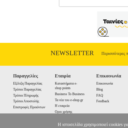
ΑΡΣΑΚΕΙΟ Δ ΔΗΜΟΤΙΚΟΥ ΜΕ Ν
ΣΧΟΛΙΚΑ ΠΑΚΕΤΑ •ΣΥΛΛΟΓΙΚΟ 
ΔΙΟΦΑΝΤΟΣ Ημερομηνία Έκδοσης:
ΤΕΤΡΑΔΙΟ ΕΡΓΑΣΙΩΝ ΤΕΥΧΟΣ 
ΔΗΜΟΤΙΚΟΥ • ΓΛΩΣΣΑ ΤΕΥΧΟΣ
ΕΡΓΑΣΙΩΝ Δ ΔΗΜΟΤΙΚΟΥ • 
ΜΑΘΗΜΑΤΙΚΑ ΤΕΤΡΑΔΙΟ ΕΡΓΑΣ
ΜΑΘΗΜΑΤΙΚΑ ΤΕΤΡΑΔΙΟ 
ΠΕΡΙΒΑΛΛΟΝΤΟΣ ΤΕΤΡΑΔΙΟ ΕΡΓΑΣ
NEWSLETTER
Περισσότερες 
Παραγγελίες
Εταιρία
Επικοινωνία
Εξέλιξη Παραγγελίας
Καταστήματα e-
Επικοινωνία
shop points
Τρόποι Παραγγελίας
Blog
Business To Business
Τρόποι Πληρωμής
FAQ
Τα νέα του e-shop.gr
Τρόποι Αποστολής
Feedback
Η εταιρεία
Επιστροφές Προιόντων
Οροι χρήσης
Cookies
Η ιστοσελίδα χρησιμοποιεί cookies γι