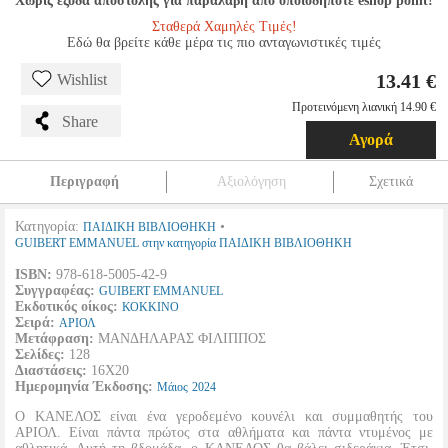
Χωρίς έξοδα αποστολής για παραλαβή από οποιοδήποτε eshop point!
Σταθερά Χαμηλές Τιμές!
Εδώ θα βρείτε κάθε μέρα τις πιο ανταγωνιστικές τιμές
13.41 €
Wishlist
Προτεινόμενη λιανική 14.90 €
Share
Αγορά
Περιγραφή
Αξιολόγηση
Σχετικά
Κατηγορία:
•
ΠΑΙΔΙΚΗ ΒΙΒΛΙΟΘΗΚΗ
GUIBERT EMMANUEL στην κατηγορία ΠΑΙΔΙΚΗ ΒΙΒΛΙΟΘΗΚΗ
ISBN:
978-618-5005-42-9
Συγγραφέας:
GUIBERT EMMANUEL
Εκδοτικός οίκος:
ΚΟΚΚΙΝΟ
Σειρά:
ΑΡΙΟΛ
Μετάφραση:
ΜΑΝΔΗΛΑΡΑΣ ΦΙΛΙΠΠΟΣ
Σελίδες:
128
Διαστάσεις:
16Χ20
Ημερομηνία Έκδοσης:
Μάιος
2024
Ο ΚΑΝΕΛΟΣ είναι ένα γεροδεμένο κουνέλι και συμμαθητής του
ΑΡΙΟΛ. Είναι πάντα πρώτος στα αθλήματα και πάντα ντυμένος με