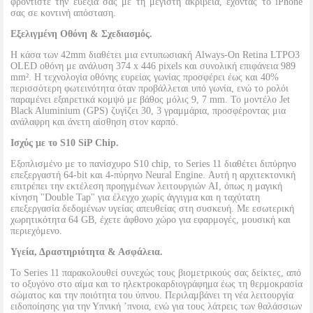
φροντίστε την ευεξία σας με τη μέγιστη ακρίβεια, έχοντας το iPhone
σας σε κοντινή απόσταση.
Εξελιγμένη Οθόνη & Σχεδιασμός.
Η κάσα των 42mm διαθέτει μια εντυπωσιακή Always-On Retina LTPO3
OLED οθόνη με ανάλυση 374 x 446 pixels και συνολική επιφάνεια 989
mm². Η τεχνολογία οθόνης ευρείας γωνίας προσφέρει έως και 40%
περισσότερη φωτεινότητα όταν προβάλλεται υπό γωνία, ενώ το ρολόι
παραμένει εξαιρετικά κομψό με βάθος μόλις 9, 7 mm. Το μοντέλο Jet
Black Aluminium (GPS) ζυγίζει 30, 3 γραμμάρια, προσφέροντας μια
ανάλαφρη και άνετη αίσθηση στον καρπό.
Ισχύς με το S10 SiP Chip.
Εξοπλισμένο με το πανίσχυρο S10 chip, το Series 11 διαθέτει διπύρηνο
επεξεργαστή 64-bit και 4-πύρηνο Neural Engine. Αυτή η αρχιτεκτονική
επιτρέπει την εκτέλεση προηγμένων λειτουργιών AI, όπως η μαγική
κίνηση "Double Tap" για έλεγχο χωρίς άγγιγμα και η ταχύτατη
επεξεργασία δεδομένων υγείας απευθείας στη συσκευή. Με εσωτερική
χωρητικότητα 64 GB, έχετε άφθονο χώρο για εφαρμογές, μουσική και
περιεχόμενο.
Υγεία, Δραστηριότητα & Ασφάλεια.
Το Series 11 παρακολουθεί συνεχώς τους βιομετρικούς σας δείκτες, από
το οξυγόνο στο αίμα και το ηλεκτροκαρδιογράφημα έως τη θερμοκρασία
σώματος και την ποιότητα του ύπνου. Περιλαμβάνει τη νέα λειτουργία
ειδοποίησης για την Υπνική ’πνοια, ενώ για τους λάτρεις των θαλάσσιων