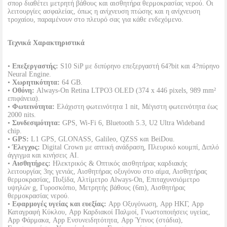
σπορ διαθέτει μετρητή βάθους και αισθητήρα θερμοκρασίας νερού. Οι
λειτουργίες ασφαλείας, όπως η ανίχνευση πτώσης και η ανίχνευση
τροχαίου, παραμένουν στο πλευρό σας για κάθε ενδεχόμενο.
Τεχνικά Χαρακτηριστικά
•
Επεξεργαστής:
S10 SiP με διπύρηνο επεξεργαστή 64?bit και 4?πύρηνο
Neural Engine.
•
Χωρητικότητα:
64 GB.
•
Οθόνη:
Always-On Retina LTPO3 OLED (374 x 446 pixels, 989 mm²
επιφάνεια).
•
Φωτεινότητα:
Ελάχιστη φωτεινότητα 1 nit, Μέγιστη φωτεινότητα έως
2000 nits.
•
Συνδεσιμότητα:
GPS, Wi-Fi 6, Bluetooth 5.3, U2 Ultra Wideband
chip.
•
GPS:
L1 GPS, GLONASS, Galileo, QZSS και BeiDou.
•
Έλεγχος:
Digital Crown με απτική ανάδραση, Πλευρικό κουμπί, Διπλό
άγγιγμα και κινήσεις AI.
•
Αισθητήρες:
Ηλεκτρικός & Οπτικός αισθητήρας καρδιακής
λειτουργίας 3ης γενιάς, Αισθητήρας οξυγόνου στο αίμα, Αισθητήρας
θερμοκρασίας, Πυξίδα, Αλτίμετρο Always-On, Επιταχυνσιόμετρο
υψηλών g, Γυροσκόπιο, Μετρητής βάθους (6m), Αισθητήρας
θερμοκρασίας νερού.
•
Εφαρμογές υγείας και ευεξίας:
App Οξυγόνωση, App ΗΚΓ, App
Καταγραφή Κύκλου, App Καρδιακοί Παλμοί, Γνωστοποιήσεις υγείας,
App Φάρμακα, App Ενσυνειδητότητα, App Ύπνος (στάδια),