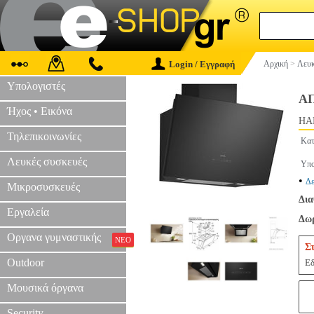
Login / Εγγραφή
Αρχική
>
Λευκ
Υπολογιστές
ΑΠ
Ήχος • Εικόνα
HAP
Τηλεπικοινωνίες
Κατ
Λευκές συσκευές
Υπο
•
Δε
Μικροσυσκευές
Δια
Εργαλεία
Δωρ
Οργανα γυμναστικής
ΝΕΟ
Σ
Outdoor
Εδ
Μουσικά όργανα
Security