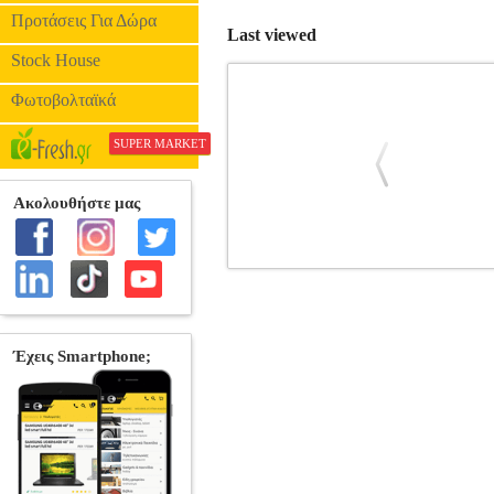
Προτάσεις Για Δώρα
Last viewed
Stock House
Φωτοβολταϊκά
SUPER MARKET
ΑΠΟΡΡΟΦΗΤΗΡΑΣ ΤΖΑΚΙ NEFF D8