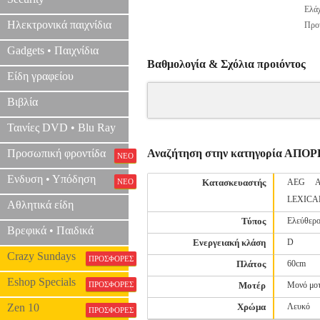
Ελάχ
Ηλεκτρονικά παιχνίδια
Προτ
Gadgets • Παιχνίδια
Βαθμολογία & Σχόλια προιόντος
Είδη γραφείου
Βιβλία
Ταινίες DVD • Blu Ray
Προσωπική φροντίδα
Αναζήτηση στην κατηγορία ΑΠ
ΝΕΟ
Ενδυση • Υπόδηση
ΝΕΟ
Κατασκευαστής
AEG
LEXICA
Αθλητικά είδη
Τύπος
Ελεύθερο
Βρεφικά • Παιδικά
Ενεργειακή κλάση
D
Crazy Sundays
ΠΡΟΣΦΟΡΕΣ
Πλάτος
60cm
Eshop Specials
ΠΡΟΣΦΟΡΕΣ
Μοτέρ
Μονό μο
Zen 10
Χρώμα
Λευκό
ΠΡΟΣΦΟΡΕΣ