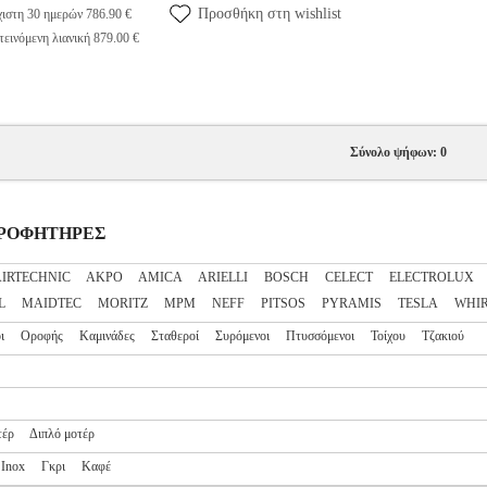
Προσθήκη στη wishlist
ιστη 30 ημερών 786.90 €
εινόμενη λιανική 879.00 €
Σύνολο ψήφων: 0
ΟΡΡΟΦΗΤΗΡΕΣ
AIRTECHNIC
AKPO
AMICA
ARIELLI
BOSCH
CELECT
ELECTROLUX
L
MAIDTEC
MORITZ
MPM
NEFF
PITSOS
PYRAMIS
TESLA
WHI
ι
Οροφής
Καμινάδες
Σταθεροί
Συρόμενοι
Πτυσσόμενοι
Τοίχου
Τζακιού
τέρ
Διπλό μοτέρ
Inox
Γκρι
Καφέ