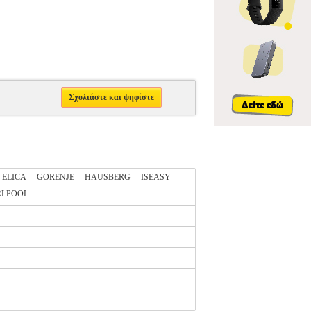
Σχολιάστε και ψηφίστε
ELICA
GORENJE
HAUSBERG
ISEASY
RLPOOL