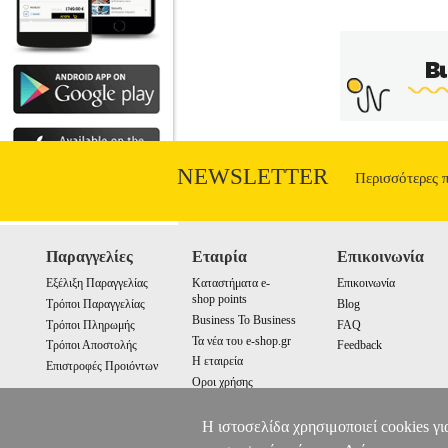
NEWSLETTER
Περισσότερες 
Παραγγελίες
Εταιρία
Επικοινωνία
Εξέλιξη Παραγγελίας
Καταστήματα e-
Επικοινωνία
shop points
Τρόποι Παραγγελίας
Blog
Business To Business
Τρόποι Πληρωμής
FAQ
Τα νέα του e-shop.gr
Τρόποι Αποστολής
Feedback
Η εταιρεία
Επιστροφές Προιόντων
Οροι χρήσης
Cookies
Η ιστοσελίδα χρησιμοποιεί cookies γι