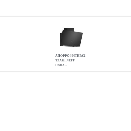
ΑΠΟΡΡΟΦΗΤΗΡΑΣ
ΤΖΑΚΙ NEFF
D88IA...
8IAN2S0 80CM
HAP.710721
HAP.710721
NEFF
NEFF
ΑΠΟΡΡΟΦ
D88IAN2S0 80CM
786.90