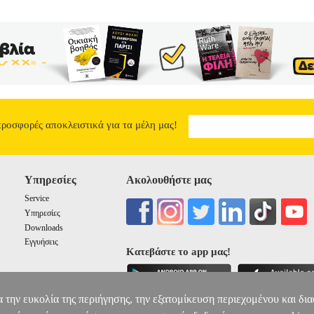
προσφορές αποκλειστικά για τα μέλη μας!
Υπηρεσίες
Ακολουθήστε μας
Service
Υπηρεσίες
Downloads
Εγγυήσεις
Κατεβάστε το app μας!
α την ευκολία της περιήγησης, την εξατομίκευση περιεχομένου και δι