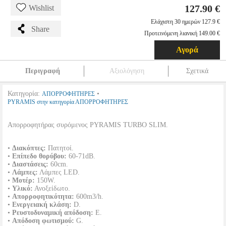
127.90 €
Wishlist
Ελάχιστη 30 ημερών 127.9 €
Share
Προτεινόμενη λιανική 149.00 €
Αγορά
Περιγραφή
Αξιολόγηση
Σχετικά
Κατηγορία:
•
ΑΠΟΡΡΟΦΗΤΗΡΕΣ
PYRAMIS στην κατηγορία ΑΠΟΡΡΟΦΗΤΗΡΕΣ
Απορροφητήρας συρόμενος PYRAMIS TURBO SLIM.
•
Διακόπτες:
Πατητοί.
•
Επίπεδο θορύβου:
60-71dB.
•
Διαστάσεις:
60cm.
•
Λάμπες:
Λάμπες LED.
•
Μοτέρ:
150W.
•
Υλικό:
Ανοξείδωτο.
•
Απορροφητικότητα:
600m3/h.
•
Ενεργειακή κλάση:
D.
•
Ρευστοδυναμική απόδοση:
E.
•
Απόδοση φωτισμού:
G.