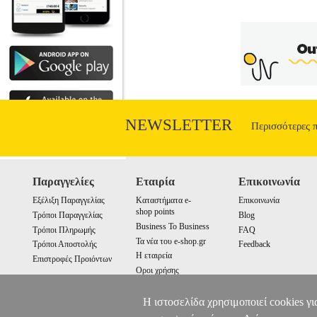
NEWSLETTER
Περισσότερες 
Παραγγελίες
Εταιρία
Επικοινωνία
Εξέλιξη Παραγγελίας
Καταστήματα e-
Επικοινωνία
shop points
Τρόποι Παραγγελίας
Blog
Business To Business
Τρόποι Πληρωμής
FAQ
Τα νέα του e-shop.gr
Τρόποι Αποστολής
Feedback
Η εταιρεία
Επιστροφές Προιόντων
Οροι χρήσης
Cookies
Η ιστοσελίδα χρησιμοποιεί cookies γι