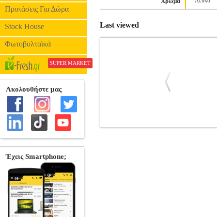
Χρώμα
Λευκό
Προτάσεις Για Δώρα
Last viewed
Stock House
Φωτοβολταϊκά
SUPER MARKET
ΑΠΟΡΡΟΦΗΤΗΡΑΣ BOSCH DHL5