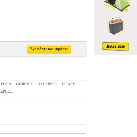
Σχολιάστε και ψηφίστε
ELICA
GORENJE
HAUSBERG
ISEASY
RLPOOL