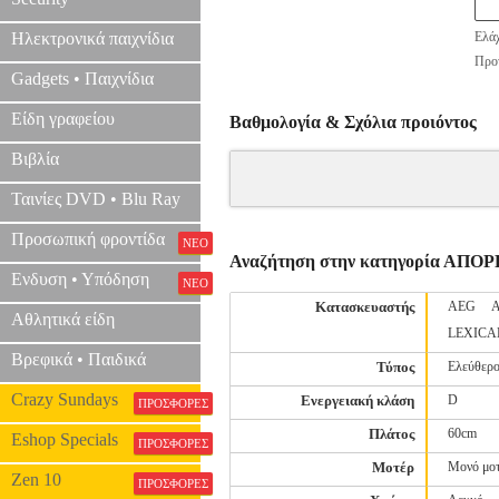
Ηλεκτρονικά παιχνίδια
Ελάχ
Προτ
Gadgets • Παιχνίδια
Είδη γραφείου
Βαθμολογία & Σχόλια προιόντος
Βιβλία
Ταινίες DVD • Blu Ray
Προσωπική φροντίδα
ΝΕΟ
Αναζήτηση στην κατηγορία ΑΠ
Ενδυση • Υπόδηση
ΝΕΟ
Κατασκευαστής
AEG
Αθλητικά είδη
LEXICA
Βρεφικά • Παιδικά
Τύπος
Ελεύθερο
Crazy Sundays
Ενεργειακή κλάση
D
ΠΡΟΣΦΟΡΕΣ
Πλάτος
60cm
Eshop Specials
ΠΡΟΣΦΟΡΕΣ
Μοτέρ
Μονό μο
Zen 10
ΠΡΟΣΦΟΡΕΣ