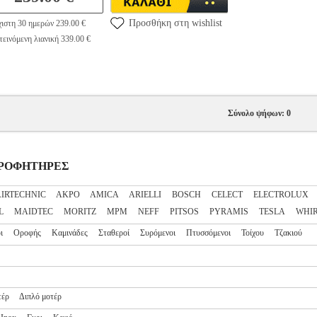
Προσθήκη στη wishlist
ιστη 30 ημερών 239.00 €
εινόμενη λιανική 339.00 €
Σύνολο ψήφων: 0
ΟΡΡΟΦΗΤΗΡΕΣ
AIRTECHNIC
AKPO
AMICA
ARIELLI
BOSCH
CELECT
ELECTROLUX
L
MAIDTEC
MORITZ
MPM
NEFF
PITSOS
PYRAMIS
TESLA
WHI
ι
Οροφής
Καμινάδες
Σταθεροί
Συρόμενοι
Πτυσσόμενοι
Τοίχου
Τζακιού
τέρ
Διπλό μοτέρ