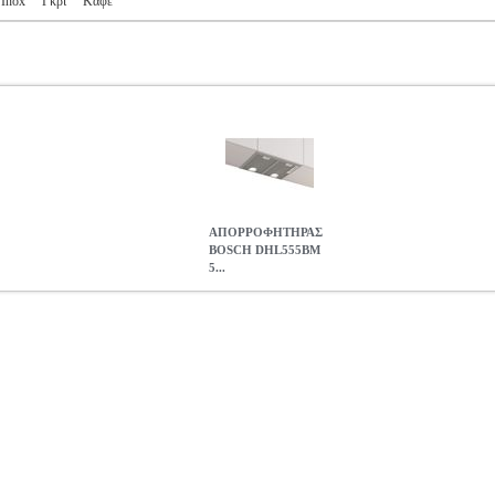
Inox
Γκρι
Καφέ
ΑΠΟΡΡΟΦΗΤΗΡΑΣ
BOSCH DHL555BM
5...
55BM 53CM
HAP.180467
HAP.180467
BOSCH
BOSCH
ΑΠΟΡΡ
DHL555BM 53CM
239.00