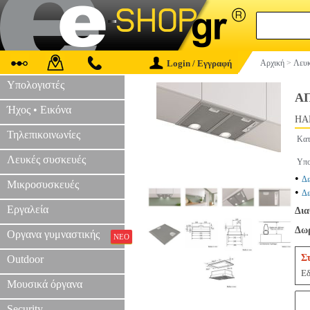
Login / Εγγραφή
Αρχική
>
Λευκ
Υπολογιστές
Α
Ήχος • Εικόνα
HAP
Τηλεπικοινωνίες
Κατ
Λευκές συσκευές
Υπο
•
Δε
Μικροσυσκευές
•
Δε
Εργαλεία
Δια
Δωρ
Οργανα γυμναστικής
ΝΕΟ
Σ
Outdoor
Εδ
Μουσικά όργανα
Security