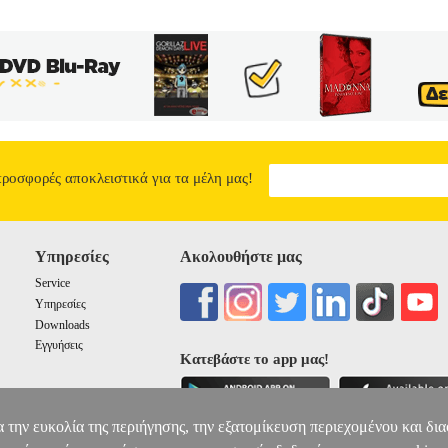
προσφορές αποκλειστικά για τα μέλη μας!
Υπηρεσίες
Ακολουθήστε μας
Service
Υπηρεσίες
Downloads
Εγγυήσεις
Κατεβάστε το app μας!
α την ευκολία της περιήγησης, την εξατομίκευση περιεχομένου και δι