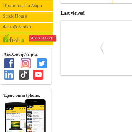
Προτάσεις Για Δώρα
Last viewed
Stock House
Φωτοβολταϊκά
SUPER MARKET
ΑΠΟ ΤΗΝ ΙΣΤΟΡΙΑ ΤΗΣ ΕΠΑΡΧΙΑΣ
ΙΣΤΟΡΙΚΑ •ΓΚΟΥΤΟΣ ΧΑΡΙΛΑΟΣ στ
ΛΕΙΜΩΝ Σελίδες: 572 Διαστάσ