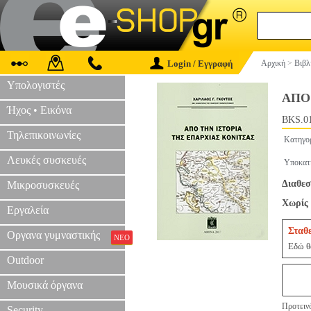
Login / Εγγραφή
Αρχική
>
Βιβλ
Υπολογιστές
ΑΠΟ
Ήχος • Εικόνα
BKS.0
Τηλεπικοινωνίες
Κατηγο
Λευκές συσκευές
Υποκατ
Διαθεσ
Μικροσυσκευές
Χωρίς 
Εργαλεία
Σταθ
Οργανα γυμναστικής
ΝΕΟ
Εδώ θα
Outdoor
Μουσικά όργανα
Προτεινό
Security