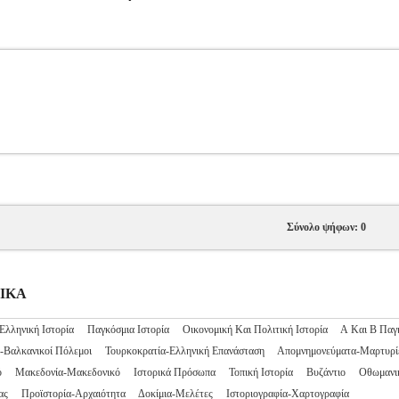
Σύνολο ψήφων: 0
ΡΙΚΑ
Ελληνική Ιστορία
Παγκόσμια Ιστορία
Οικονομική Και Πολιτική Ιστορία
Α Και Β Παγ
-Βαλκανικοί Πόλεμοι
Τουρκοκρατία-Ελληνική Επανάσταση
Απομνημονεύματα-Μαρτυρί
ό
Μακεδονία-Μακεδονικό
Ιστορικά Πρόσωπα
Τοπική Ιστορία
Βυζάντιο
Οθωμανι
ας
Προϊστορία-Αρχαιότητα
Δοκίμια-Μελέτες
Ιστοριογραφία-Χαρτογραφία