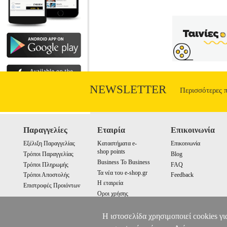
NEWSLETTER
Περισσότερες 
Παραγγελίες
Εταιρία
Επικοινωνία
Εξέλιξη Παραγγελίας
Καταστήματα e-
Επικοινωνία
shop points
Τρόποι Παραγγελίας
Blog
Business To Business
Τρόποι Πληρωμής
FAQ
Τα νέα του e-shop.gr
Τρόποι Αποστολής
Feedback
Η εταιρεία
Επιστροφές Προιόντων
Οροι χρήσης
Cookies
Η ιστοσελίδα χρησιμοποιεί cookies γι