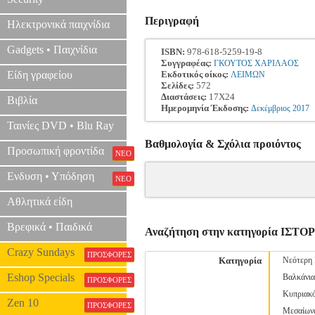
Περιγραφή
Ηλεκτρονικά παιχνίδια
Gadgets • Παιχνίδια
ISBN:
978-618-5259-19-8
Συγγραφέας:
ΓΚΟΥΤΟΣ ΧΑΡΙΛΑΟΣ
Είδη γραφείου
Εκδοτικός οίκος:
ΛΕΙΜΩΝ
Σελίδες:
572
Διαστάσεις:
17Χ24
Βιβλία
Ημερομηνία Έκδοσης:
Δεκέμβριος
2017
Ταινίες DVD • Blu Ray
Βαθμολογία & Σχόλια προιόντος
Προσωπική φροντίδα
ΝΕΟ
Ενδυση • Υπόδηση
ΝΕΟ
Αθλητικά είδη
Βρεφικά • Παιδικά
Αναζήτηση στην κατηγορία ΙΣΤΟ
Crazy Sundays
ΠΡΟΣΦΟΡΕΣ
Κατηγορία
Νεότερη 
Eshop Specials
Βαλκάνια
ΠΡΟΣΦΟΡΕΣ
Κυπριακ
Zen 10
ΠΡΟΣΦΟΡΕΣ
Μεσαίων