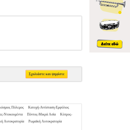
Σχολιάστε και ψηφίστε
κόσμιος Πόλεμος
Κατοχή-Αντίσταση-Εμφύλιος
ες-Ντοκουμέντα
Πόντος-Μικρά Ασία
Κύπρος-
κή Αυτοκρατορία
Ρωμαϊκή Αυτοκρατορία