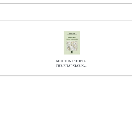
ΑΠΟ ΤΗΝ ΙΣΤΟΡΙΑ
ΤΗΣ ΕΠΑΡΧΙΑΣ Κ...
 ΚΟΝΙΤΣΑΣ
BKS.0197034
BKS.0197034
ΓΚΟΥΤΟΣ ΧΑΡΙΛΑΟΣ
ην κατηγορία ΙΣΤΟΡΙΚΑ ISBN: 978-618-5259-19-8 Συγγραφέας
εις: 17Χ24 Ημερομηνία Έκδοσης: Δεκέμβριος 2017
ΑΠΟ ΤΗΝ ΙΣΤ
25.76