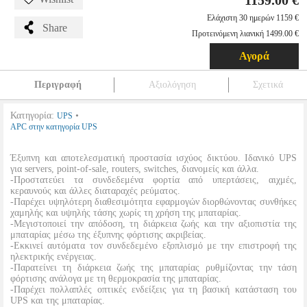
1159.00 €
Ελάχιστη 30 ημερών 1159 €
Share
Προτεινόμενη λιανική 1499.00 €
Αγορά
Περιγραφή
Αξιολόγηση
Σχετικά
Κατηγορία:
•
UPS
APC στην κατηγορία UPS
Έξυπνη και αποτελεσματική προστασία ισχύος δικτύου. Ιδανικό UPS
για servers, point-of-sale, routers, switches, διανομείς και άλλα.
-Προστατεύει τα συνδεδεμένα φορτία από υπερτάσεις, αιχμές,
κεραυνούς και άλλες διαταραχές ρεύματος.
-Παρέχει υψηλότερη διαθεσιμότητα εφαρμογών διορθώνοντας συνθήκες
χαμηλής και υψηλής τάσης χωρίς τη χρήση της μπαταρίας.
-Μεγιστοποιεί την απόδοση, τη διάρκεια ζωής και την αξιοπιστία της
μπαταρίας μέσω της έξυπνης φόρτισης ακριβείας.
-Εκκινεί αυτόματα τον συνδεδεμένο εξοπλισμό με την επιστροφή της
ηλεκτρικής ενέργειας.
-Παρατείνει τη διάρκεια ζωής της μπαταρίας ρυθμίζοντας την τάση
φόρτισης ανάλογα με τη θερμοκρασία της μπαταρίας.
-Παρέχει πολλαπλές οπτικές ενδείξεις για τη βασική κατάσταση του
UPS και της μπαταρίας.