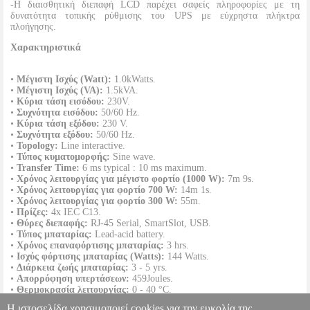
-Η διαισθητική διεπαφή LCD παρέχει σαφείς πληροφορίες με τη
δυνατότητα τοπικής ρύθμισης του UPS με εύχρηστα πλήκτρα
πλοήγησης.
Χαρακτηριστικά
•
Μέγιστη Ισχύς (Watt):
1.0kWatts.
•
Μέγιστη Ισχύς (VA):
1.5kVA.
•
Κύρια τάση εισόδου:
230V.
•
Συχνότητα εισόδου:
50/60 Hz.
•
Κύρια τάση εξόδου:
230 V.
•
Συχνότητα εξόδου:
50/60 Hz.
•
Topology:
Line interactive.
•
Τύπος κυματομορφής:
Sine wave.
•
Transfer Time:
6 ms typical : 10 ms maximum.
•
Χρόνος λειτουργίας για μέγιστο φορτίο (1000 W):
7m 9s.
•
Χρόνος λειτουργίας για φορτίο 700 W:
14m 1s.
•
Χρόνος λειτουργίας για φορτίο 300 W:
55m.
•
Πρίζες:
4x IEC C13.
•
Θύρες διεπαφής:
RJ-45 Serial, SmartSlot, USB.
•
Τύπος μπαταρίας:
Lead-acid battery.
•
Χρόνος επαναφόρτισης μπαταρίας:
3 hrs.
•
Ισχύς φόρτισης μπαταρίας (Watts):
144 Watts.
•
Διάρκεια ζωής μπαταρίας:
3 - 5 yrs.
•
Απορρόφηση υπερτάσεων:
459Joules.
•
Θερμοκρασία λειτουργίας:
0 - 40 °C.
•
Διαστάσεις (ΠxΒxΥ):
432 x 477 x 86 mm.
Η ιστοσελίδα χρησιμοποιεί cookies για την ευκολία της